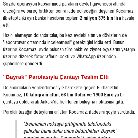
Sözde operasyon kapsamında paraların devlet güvencesi altında
olacağını ve süreç bittikten sonra iade edileceğini düşünen Kocamaz,
ilk etapta iki ayrı banka hesabına toplam
2 milyon 375 bin lira
havale
etti.
Hızını alamayan dolandırıcılar, bu kez evdeki altın ve dövizlerin de
"laboratuvar ortamında incelenmesi" gerektiğini iddia etti. Bunun
üzerine Kocamaz, evde bulunan tüm nakit ve ziynet eşyalarını yatağın
üzerine dizerek fotoğraflarını çekti ve WhatsApp üzerinden
şüphelilere gönderdi.
"Bayrak" Parolasıyla Çantayı Teslim Etti
Dolandırıcıların yönlendirmesiyle harekete geçen Burhanettin
Kocamaz;
10 kilogram altın, 68 bin Dolar ve 1900 Euro
’yu bir
çantaya doldurarak Ankara’da belirlenen buluşma noktasına gitti.
Parolalı tuzağın detaylarını anlatan Kocamaz, ifadesini şöyle sürdürdü:
"Belirlenen noktaya gittiğimde telefondaki
şahıslar bana daha önce bildirdikleri 'Bayrak'