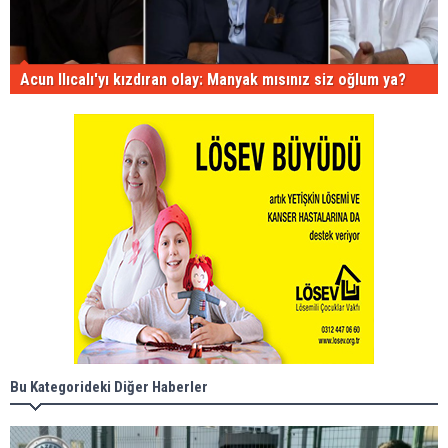
Acun Ilıcalı'yı kızdıran olay: Manyak mısınız siz oğlum ya?
Bu Kategorideki Diğer Haberler