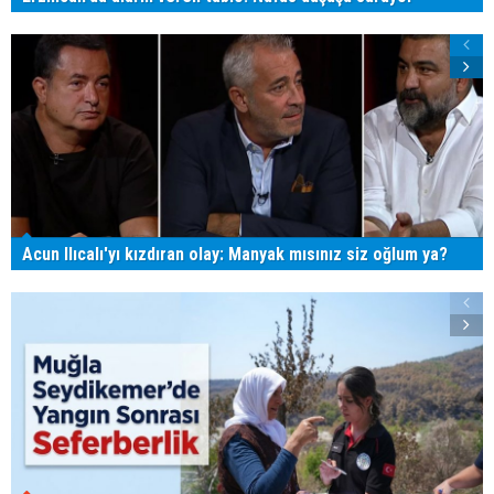
Acun Ilıcalı'yı kızdıran olay: Manyak mısınız siz oğlum ya?