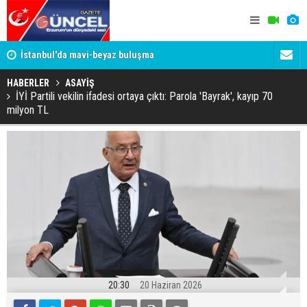
um
İstanbul'da mavi-beyaz buluşma
Erzurumspo
HABERLER
ASAYİŞ
İYİ Partili vekilin ifadesi ortaya çıktı: Parola 'Bayrak', kayıp 70
milyon TL
20:30
20 Haziran 2026