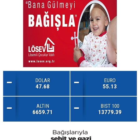
DOLAR
EURO
47.68
55.13
ALTIN
BIST 100
6659.71
13779.39