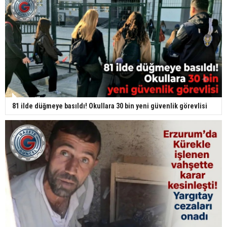
81 ilde düğmeye basıldı! Okullara 30 bin yeni güvenlik görevlisi