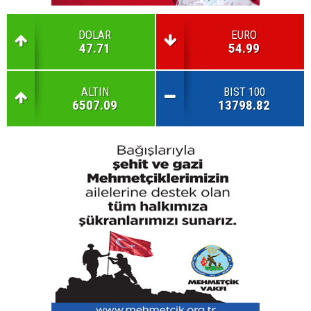
DOLAR
EURO
47.71
54.99
ALTIN
BIST 100
6507.09
13798.82