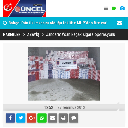
Bahçeli'nin ilk imzacısı olduğu teklifte MHP'den fire var!
Siyaset-Se
İşte imzalamayan o isim
Altınok ve K
Jandarma'dan kaçak sigara operasyonu
HABERLER
ASAYİŞ
12:52
27 Temmuz 2012