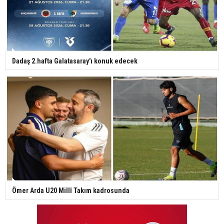
Dadaş 2.hafta Galatasaray'ı konuk edecek
Ömer Arda U20 Millî Takım kadrosunda