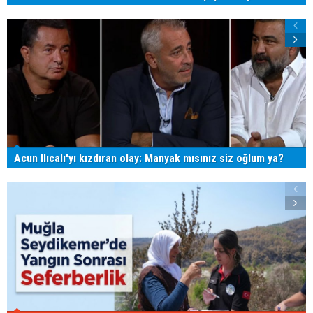
Acun Ilıcalı'yı kızdıran olay: Manyak mısınız siz oğlum ya?