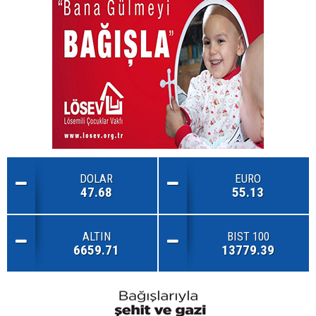
DOLAR
EURO
47.68
55.13
ALTIN
BIST 100
6659.71
13779.39