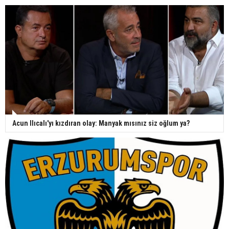
Acun Ilıcalı'yı kızdıran olay: Manyak mısınız siz oğlum ya?