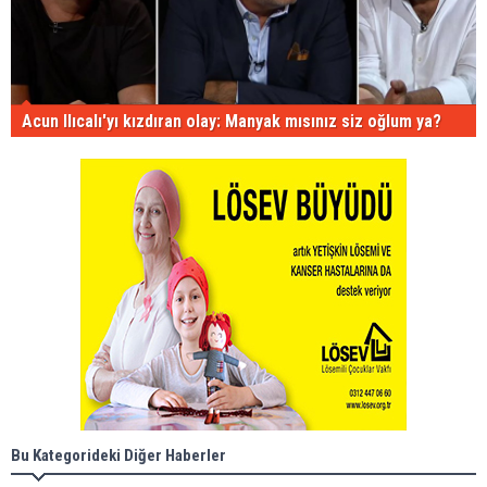
Acun Ilıcalı'yı kızdıran olay: Manyak mısınız siz oğlum ya?
Bu Kategorideki Diğer Haberler