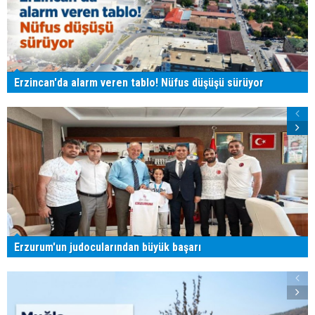
Erzincan'da alarm veren tablo! Nüfus düşüşü sürüyor
Erzurum'un judocularından büyük başarı