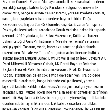
Erzurum Güncel - Erzurum'da hayatlarında ilk kez sanatsal eserlerin
yer aldığı sergiye katılan Doğu Karadeniz Bölgesinde mevsimlik
olarak tarla, bahçe işlerinde çalışan ihramlı, yöresel kıyafetli kadınlar,
sanatçıların yaptıkları şahane eserlere hayran kaldılar. Doğu
Karadeniz'de, Bayburt'un 45 kilometre dışında, Erzurum’un İspir ve
Pazaryolu ilçesi yolu güzergahında Çoruh Vadisine bakan bir tepenin
üzerinde 2010 yılında açılan Baksi Müzesinde, Kültür ve Turizm
Bakanı Ertuğrul Günay’ın katılımıyla 'Mesafe ve Temas' sergisinin
açılışı yapıldı. Tasarım, moda, lezzet ve sanat başlıkları altında
düzenlenen 'Mesafe ve Temas' sergisinin açılış törenine Kültür ve
Turizm Bakanı Ertuğrul Günay, Bayburt Valisi Hasan İpek, Bayburt AK
Parti Milletvekili Bünyamin Özbek, AK Partili Bayburt Belediye
Başkanı Hacı Ali Polat ile müzenin kurucusu Prof. Dr. Hüsamettin
Koçan, İstanbul’dan gelen çok sayıda davetlinin yanı sıra bölgede
mevsimlik olarak tarla, bahçe işlerinde çalışan ihramlı, yöresel
kıyafetli kadınlar katıldı. Bakan Günay’ın serginin açılışını yapmasının
ardından Baksi Müzesi içerisinde yer alan eserler davetliler tarafından
incelendi. Hayalarında ilk kez bir sergi gören yöresel kıyafetli kadınlar,
eserleri adeta hayranlıkla izledi. Dakikalarca eserleri pür dikkat
inceleyen kadınlar, “Çok güzel olmuşlar. Çok beğendik. İlk kez bu tür