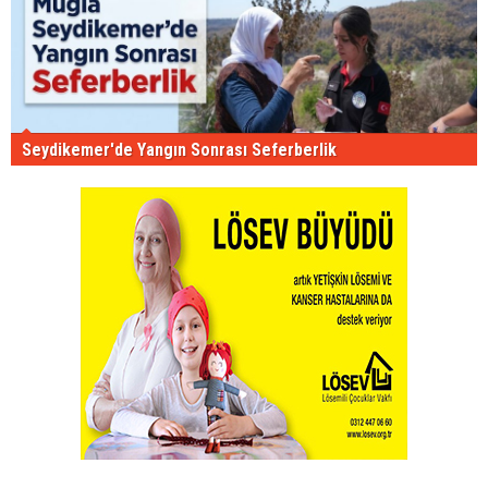
Seydikemer'de Yangın Sonrası Seferberlik