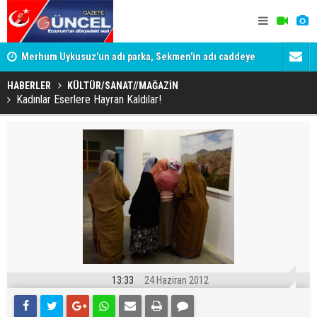
Merhum Uykusuz'un adı parka, Sekmen'in adı caddeye
Konuşanlar'
verildi
Gözaltına a
HABERLER
KÜLTÜR/SANAT//MAĞAZİN
Kadınlar Eserlere Hayran Kaldılar!
13:33
24 Haziran 2012