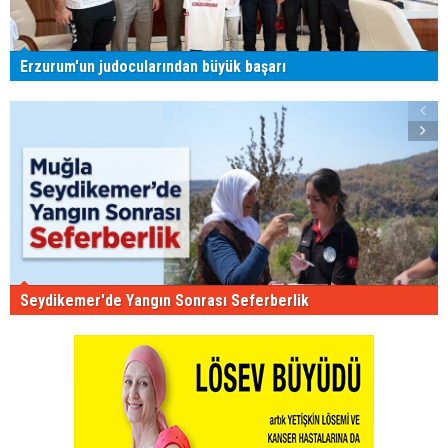
Erzurum'un judocularından büyük başarı
Seydikemer'de Yangın Sonrası Seferberlik