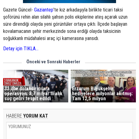
Gazete Güncel-
Gaziantep
’te kız arkadaşıyla birlikte ticari taksi
şoförünü rehin alan silahlı şahsın polis ekiplerine ateş açarak uzun
süre direndiği olayda yeni görüntüler ortaya çıktı. İlçede başlayan
kovalamacanın şehir merkezinde sona erdiği olayda taksicinin
soğukkanlı müdahalesi araç içi kamerasına yansıdı.
Detay için TIKLA...
Önceki ve Sonraki Haberler
33 ilde dolandırıcılara
Erzurum Büyükşehir
operasyon: 8,7 milyar liralık
hediyelere milyonlar akıtmış:
suç geliri tespit edildi
Tam 12,5 milyon
HABERE
YORUM KAT