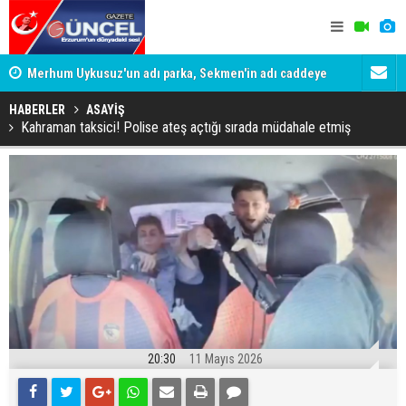
Merhum Uykusuz'un adı parka, Sekmen'in adı caddeye
Konuşanlar'
verildi
Gözaltına a
HABERLER
ASAYİŞ
Kahraman taksici! Polise ateş açtığı sırada müdahale etmiş
20:30
11 Mayıs 2026