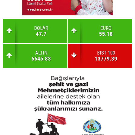
DOLAR
EURO
47.7
55.18
ALTIN
BIST 100
6645.83
13779.39