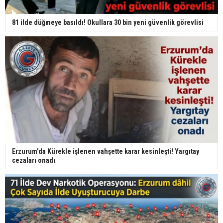
81 ilde düğmeye basıldı! Okullara 30 bin yeni güvenlik görevlisi
Erzurum'da Kürekle işlenen vahşette karar kesinleşti! Yargıtay
cezaları onadı