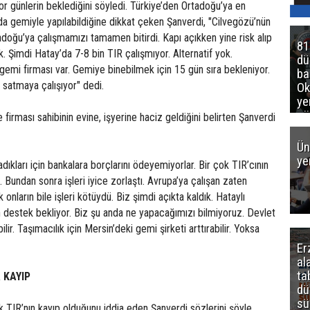
zor günlerin beklediğini söyledi. Türkiye’den Ortadoğu’ya en
da gemiyle yapılabildiğine dikkat çeken Şanverdi, "Cilvegözü’nün
oğu’ya çalışmamızı tamamen bitirdi. Kapı açıkken yine risk alıp
81
k. Şimdi Hatay’da 7-8 bin TIR çalışmıyor. Alternatif yok.
d
 gemi firması var. Gemiye binebilmek için 15 gün sıra bekleniyor.
ba
ı satmaya çalışıyor" dedi.
Ok
ye
gö
 firması sahibinin evine, işyerine haciz geldiğini belirten Şanverdi
Ün
ye
dıkları için bankalara borçlarını ödeyemiyorlar. Bir çok TIR’cının
 Bundan sonra işleri iyice zorlaştı. Avrupa’ya çalışan zaten
k onların bile işleri kötüydü. Biz şimdi açıkta kaldık. Hataylı
n destek bekliyor. Biz şu anda ne yapacağımızı bilmiyoruz. Devlet
bilir. Taşımacılık için Mersin’deki gemi şirketi arttırabilir. Yoksa
Er
al
ta
A KAYIP
dü
sü
k TIR’nın kayıp olduğunu iddia eden Şanverdi sözlerini şöyle