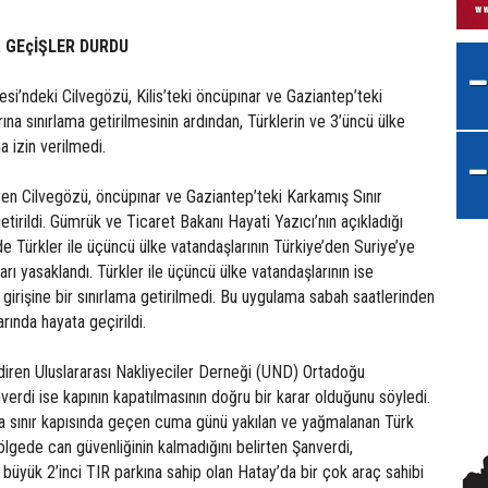
A GEçİŞLER DURDU
esi’ndeki Cilvegözü, Kilis’teki öncüpınar ve Gaziantep’teki
ına sınırlama getirilmesinin ardından, Türklerin ve 3’üncü ülke
na izin verilmedi.
ren Cilvegözü, öncüpınar ve Gaziantep’teki Karkamış Sınır
getirildi. Gümrük ve Ticaret Bakanı Hayati Yazıcı’nın açıkladığı
e Türkler ile üçüncü ülke vatandaşlarının Türkiye’den Suriye’ye
şları yasaklandı. Türkler ile üçüncü ülke vatandaşlarının ise
 girişine bir sınırlama getirilmedi. Bu uygulama sabah saatlerinden
rında hayata geçirildi.
diren Uluslararası Nakliyeciler Derneği (UND) Ortadoğu
rdi ise kapının kapatılmasının doğru bir karar olduğunu söyledi.
va sınır kapısında geçen cuma günü yakılan ve yağmalanan Türk
bölgede can güvenliğinin kalmadığını belirten Şanverdi,
 büyük 2’inci TIR parkına sahip olan Hatay’da bir çok araç sahibi