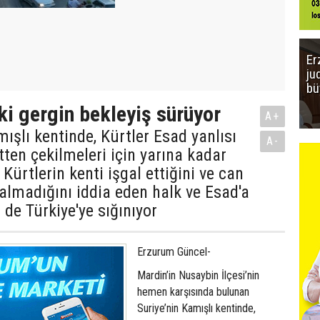
Er
ju
bü
ki gergin bekleyiş sürüyor
A+
mışlı kentinde, Kürtler Esad yanlısı
A-
tten çekilmeleri için yarına kadar
 Kürtlerin kenti işgal ettiğini ve can
kalmadığını iddia eden halk ve Esad'a
 de Türkiye'ye sığınıyor
Erzurum Güncel-
Mardin’in Nusaybin İlçesi’nin
hemen karşısında bulunan
Suriye’nin Kamışlı kentinde,