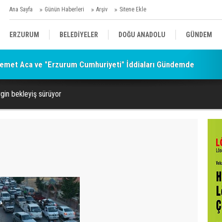
Ana Sayfa
Günün Haberleri
Arşiv
Sitene Ekle
ERZURUM
BELEDİYELER
DOĞU ANADOLU
GÜNDEM
emet Aca ve "Erzurum Cumhuriyeti" İddiaları Gündemde
SİYASET
AFAD/ SAVAŞ
SPOR
rgin bekleyiş sürüyor
KÜLTÜR/SANAT//MAĞAZİN
BODRUM