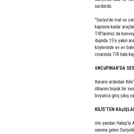
sürdürdü:
"Suriye’de mal ve can 
kapısına kadar araçlar
TIR’larımız da konvoy
dışında 15’e yakın ara
köylerinde ev ev bahç
civarında TIR hala kay
öNCüPINAR’DA SES
Kararın ardından Kili
itibaren büyük bir se
boyunca giriş çıkış y
KİLİS’TEN KAçIŞL
öte yandan Halep’in A
sınırına gelen Suriyel