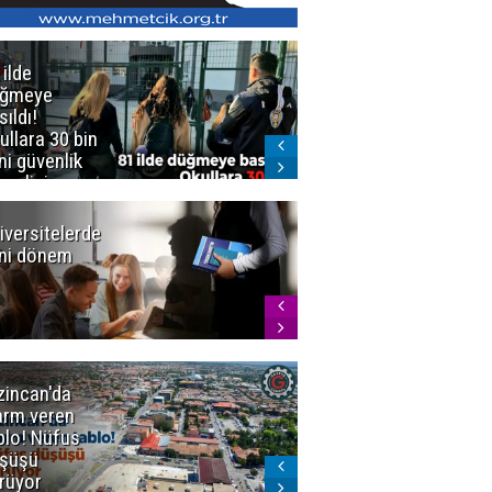
 ilde
Erzurum'da
üğmeye
Kürekle
sıldı!
işlenen
ullara 30 bin
vahşette karar
ni güvenlik
kesinleşti!
revlisi
Yargıtay
cezaları onadı
iversitelerde
Başkan
ni dönem
Sekmen'den
Tercih
Döneminde
Erzurum
Vurgusu
zincan'da
Meteoroloji
arm veren
uyardı!
blo! Nüfus
Doğu'ya yaz
şüşü
gelmeyecek
rüyor