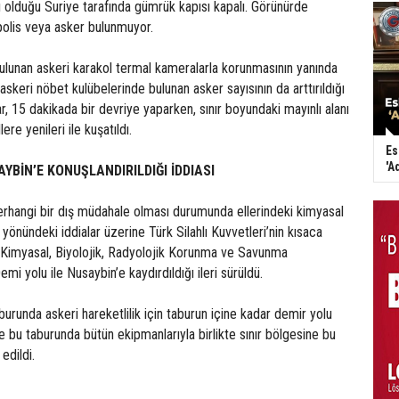
lı olduğu Suriye tarafında gümrük kapısı kapalı. Görünürde
polis veya asker bulunmuyor.
ulunan askeri karakol termal kameralarla korunmasının yanında
skeri nöbet kulübelerinde bulunan asker sayısının da arttırıldığı
r, 15 dakikada bir devriye yaparken, sınır boyundaki mayınlı alanı
ere yenileri ile kuşatıldı.
Es
'A
YBİN’E KONUŞLANDIRILDIĞI İDDIASI
erhangi bir dış müdahale olması durumunda ellerindeki kimyasal
rı yönündeki iddialar üzerine Türk Silahlı Kuvvetleri’nin kısaca
n Kimyasal, Biyolojik, Radyolojik Korunma ve Savunma
emi yolu ile Nusaybin’e kaydırdıldığı ileri sürüldü.
burunda askeri hareketlilik için taburun içine kadar demir yolu
ve bu taburunda bütün ekipmanlarıyla birlikte sınır bölgesine bu
 edildi.