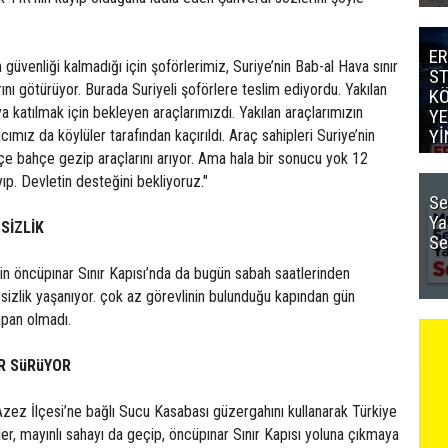
ER
güvenliği kalmadığı için şoförlerimiz, Suriye’nin Bab-al Hava sınır
S
ını götürüyor. Burada Suriyeli şoförlere teslim ediyordu. Yakılan
K
a katılmak için bekleyen araçlarımızdı. Yakılan araçlarımızın
YE
Yİ
cımız da köylüler tarafından kaçırıldı. Araç sahipleri Suriye’nin
e bahçe gezip araçlarını arıyor. Ama hala bir sonucu yok 12
ıp. Devletin desteğini bekliyoruz."
Se
Ya
SİZLİK
Se
s’in öncüpınar Sınır Kapısı’nda da bugün sabah saatlerinden
ssizlik yaşanıyor. çok az görevlinin bulunduğu kapından gün
apan olmadı.
AR SüRüYOR
zez İlçesi’ne bağlı Sucu Kasabası güzergahını kullanarak Türkiye
iler, mayınlı sahayı da geçip, öncüpınar Sınır Kapısı yoluna çıkmaya