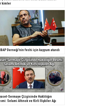
r kimler
BAP Derneği'nin feshi için kayyum atandı
yaset-Sermaye Çizgisinde Haklılığın
smi: Selami Altınok ve Kirli İlişkiler Ağı