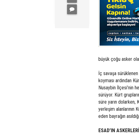
büyük çoğu asker olan
İç savaşa sürüklenen 
koyması ardından Kürt
Nusaybin İlçesi’nin h
sürüyor. Kürt grupları
süre yarın dolarken, K
yerleşim alanlarının K
eden bayrağın asıldığı
ESAD’IN ASKERLERİ