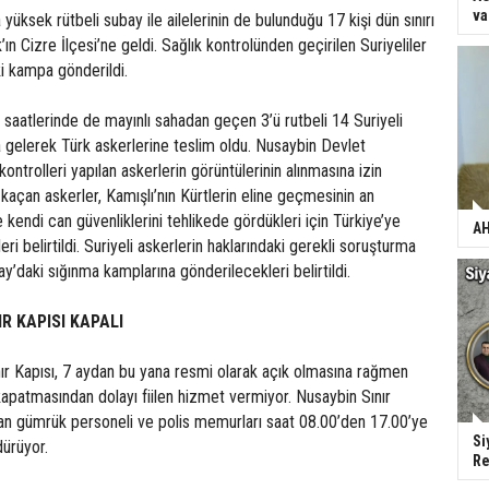
va
 yüksek rütbeli subay ile ailelerinin de bulunduğu 17 kişi dün sınırı
n Cizre İlçesi’ne geldi. Sağlık kontrolünden geçirilen Suriyeliler
i kampa gönderildi.
saatlerinde de mayınlı sahadan geçen 3’ü rutbeli 14 Suriyeli
a gelerek Türk askerlerine teslim oldu. Nusaybin Devlet
ontrolleri yapılan askerlerin görüntülerinin alınmasına izin
 kaçan askerler, Kamışlı’nın Kürtlerin eline geçmesinin an
kendi can güvenliklerini tehlikede gördükleri için Türkiye’ye
AH
leri belirtildi. Suriyeli askerlerin haklarındaki gerekli soruşturma
y’daki sığınma kamplarına gönderilecekleri belirtildi.
IR KAPISI KAPALI
ır Kapısı, 7 aydan bu yana resmi olarak açık olmasına rağmen
ı kapatmasından dolayı fiilen hizmet vermiyor. Nusaybin Sınır
an gümrük personeli ve polis memurları saat 08.00’den 17.00’ye
Si
dürüyor.
Re