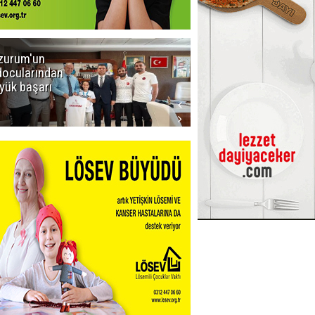
zurum'un
Amar süper
docularından
ligi seviyor!
yük başarı