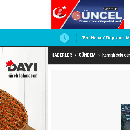
AL
'Bot Hesap' Depremi: M
HABERLER
GÜNDEM
Kamışlı'daki ge