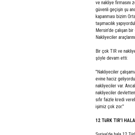
ve nakliye firmasını 
güvenli geçişin şu an
kapanması bizim Ortad
taşımacılık yapıyordu
Mersin’de çalışan bir
Nakliyeciler araçların
Bir çok TIR ve nakliye
şöyle devam etti:
"Nakliyeciler çalışama
evine haciz geliyordu.
nakliyeciler var. Anca
nakliyeciler devlette
sıfır faizle kredi vere
işimiz çok zor."
12 TüRK TIR’I HAL
Suriye’de hala 12 Tür