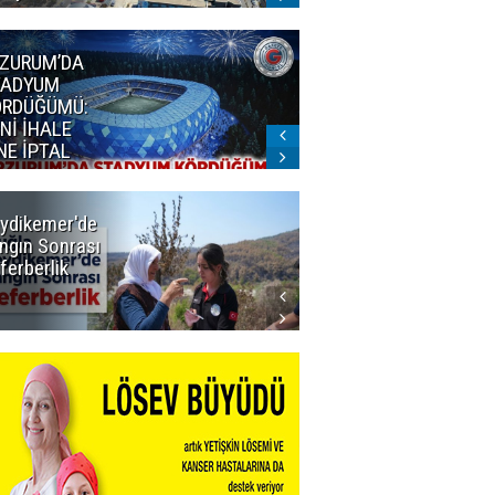
ZURUM’DA
Erzurum'un
TADYUM
judocularından
ÖRDÜĞÜMÜ:
büyük başarı
Nİ İHALE
NE İPTAL
ydikemer'de
Muğla
ngın Sonrası
Büyükşehir
ferberlik
Tüm
İmkânlarıyla
Yangın
Sahasında