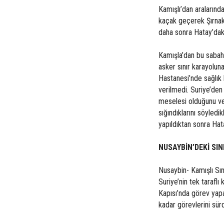
Kamışlı’dan aralarında
kaçak geçerek Şırnak’ı
daha sonra Hatay’dak
Kamışla’dan bu sabah 
asker sınır karayolun
Hastanesi’nde sağlık k
verilmedi. Suriye’den
meselesi olduğunu ve 
sığındıklarını söyledik
yapıldıktan sonra Hata
NUSAYBİN’DEKİ SIN
Nusaybin- Kamışlı Sın
Suriye’nin tek tarafl
Kapısı’nda görev yap
kadar görevlerini sür