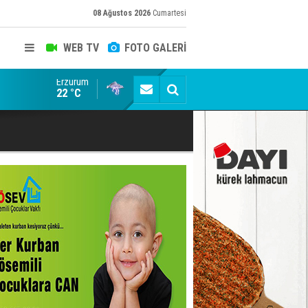
08 Ağustos 2026
Cumartesi
WEB TV
FOTO GALERİ
Erzurum
Bala İkra'ya el uzatma zamanı: Sen de umut ol...
22 °C