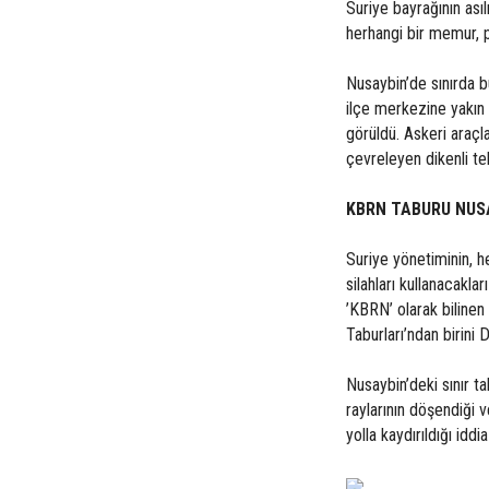
Suriye bayrağının ası
herhangi bir memur, 
Nusaybin’de sınırda b
ilçe merkezine yakın a
görüldü. Askeri araçla
çevreleyen dikenli tell
KBRN TABURU NUSA
Suriye yönetiminin, h
silahları kullanacakla
’KBRN’ olarak biline
Taburları’ndan birini D
Nusaybin’deki sınır ta
raylarının döşendiği 
yolla kaydırıldığı iddia