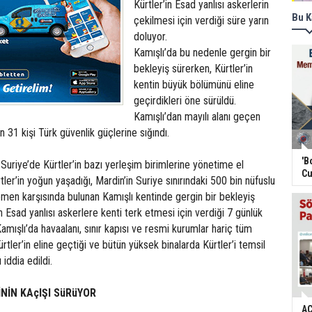
Kürtler’in Esad yanlısı askerlerin
Bu K
çekilmesi için verdiği süre yarın
doluyor.
Kamışlı’da bu nedenle gergin bir
bekleyiş sürerken, Kürtler’in
kentin büyük bölümünü eline
geçirdikleri öne sürüldü.
Kamışlı’dan mayılı alanı geçen
 31 kişi Türk güvenlik güçlerine sığındı.
'B
Suriye’de Kürtler’in bazı yerleşim birimlerine yönetime el
Cu
ler’in yoğun yaşadığı, Mardin’in Suriye sınırındaki 500 bin nüfuslu
emen karşısında bulunan Kamışlı kentinde gergin bir bekleyiş
n Esad yanlısı askerlere kenti terk etmesi için verdiği 7 günlük
amışlı’da havaalanı, sınır kapısı ve resmi kurumlar hariç tüm
ürtler’in eline geçtiği ve bütün yüksek binalarda Kürtler’i temsil
 iddia edildi.
NİN KAçIŞI SüRüYOR
AC