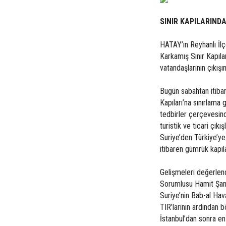
SINIR KAPILARIND
HATAY’ın Reyhanlı İlç
Karkamış Sınır Kapılar
vatandaşlarının çıkışı
Bugün sabahtan itiba
Kapıları’na sınırlama 
tedbirler çerçevesind
turistik ve ticari çıkı
Suriye’den Türkiye’ye
itibaren gümrük kapıla
Gelişmeleri değerlen
Sorumlusu Hamit Şanve
Suriye’nin Bab-al Ha
TIR’larının ardından 
İstanbul’dan sonra en