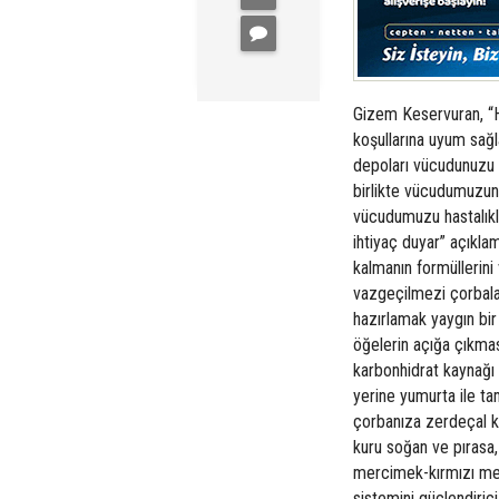
Gizem Keservuran, “H
koşullarına uyum sağl
depoları vücudunuzu
birlikte vücudumuzun 
vücudumuzu hastalıkl
ihtiyaç duyar” açıklam
kalmanın formüllerini
vazgeçilmezi çorbalar
hazırlamak yaygın bi
öğelerin açığa çıkma
karbonhidrat kaynağı
yerine yumurta ile 
çorbanıza zerdeçal k
kuru soğan ve pırasa, 
mercimek-kırmızı merc
sistemini güçlendirici