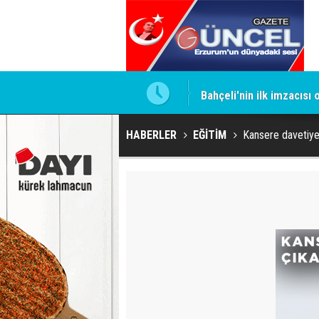
ntrol altında
Bahçeli'nin ilk imzacısı
HABERLER
EĞİTİM
Kansere davetiye 