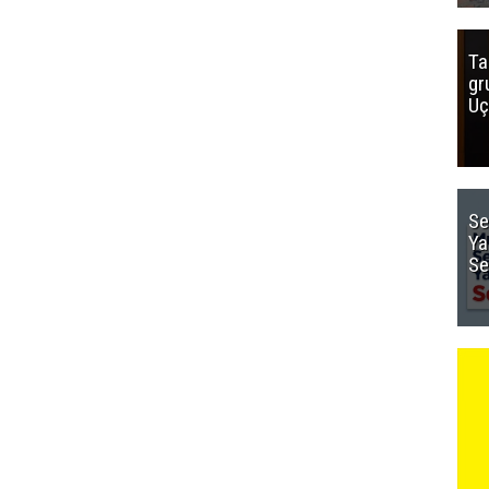
Ta
gr
Uç
Se
Ya
Se