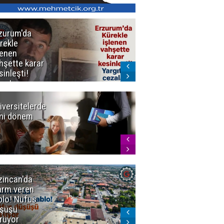
zurum'da
Erzurum dâhil
rekle
Çok Sayıda
lenen
İlde
hşette karar
Uyuşturucuya
sinleşti!
Darbe
rgıtay
zaları onadı
iversitelerde
Başkan
ni dönem
Sekmen'den
Tercih
Döneminde
Erzurum
Vurgusu
zincan'da
Meteoroloji
arm veren
uyardı!
blo! Nüfus
Doğu'ya yaz
şüşü
gelmeyecek
rüyor