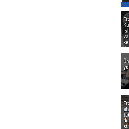
Er
Kü
iş
va
ke
Ya
ce
Ün
ye
Er
al
ta
dü
sü