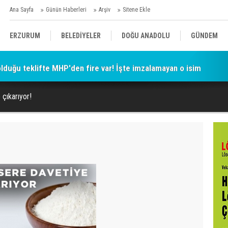
Ana Sayfa
Günün Haberleri
Arşiv
Sitene Ekle
ERZURUM
BELEDİYELER
DOĞU ANADOLU
GÜNDEM
 olduğu teklifte MHP'den fire var! İşte imzalamayan o isim
SİYASET
AFAD/ SAVAŞ
SPOR
çıkarıyor!
KÜLTÜR/SANAT//MAĞAZİN
BODRUM