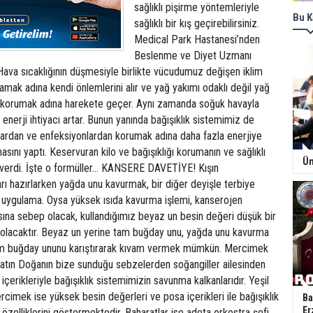
sağlıklı pişirme yöntemleriyle
Bu K
sağlıklı bir kış geçirebilirsiniz.
Medical Park Hastanesi’nden
Beslenme ve Diyet Uzmanı
ava sıcaklığının düşmesiyle birlikte vücudumuz değişen iklim
amak adına kendi önlemlerini alır ve yağ yakımı odaklı değil yağ
 korumak adına harekete geçer. Aynı zamanda soğuk havayla
enerji ihtiyacı artar. Bunun yanında bağışıklık sistemimiz de
ardan ve enfeksiyonlardan korumak adına daha fazla enerjiye
asını yaptı. Keservuran kilo ve bağışıklığı korumanın ve sağlıklı
Ün
 verdi. İşte o formüller... KANSERE DAVETİYE! Kışın
ı hazırlarken yağda unu kavurmak, bir diğer deyişle terbiye
r uygulama. Oysa yüksek ısıda kavurma işlemi, kanserojen
sına sebep olacak, kullandığımız beyaz un besin değeri düşük bir
 olacaktır. Beyaz un yerine tam buğday unu, yağda unu kavurma
tam buğday ununu karıştırarak kıvam vermek mümkün. Mercimek
atın Doğanın bize sunduğu sebzelerden soğangiller ailesinden
içerikleriyle bağışıklık sistemimizin savunma kalkanlarıdır. Yeşil
imek ise yüksek besin değerleri ve posa içerikleri ile bağışıklık
Ba
Er
 özelliklerini göstermektedir. Baharatlar ise adeta orkestra şefi