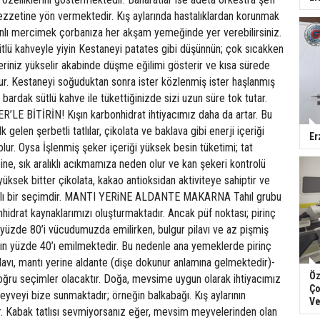
ezzetine yön vermektedir. Kış aylarında hastalıklardan korunmak
çınlı mercimek çorbanıza her akşam yemeğinde yer verebilirsiniz.
tlü kahveyle yiyin Kestaneyi patates gibi düşünnün; çok sıcakken
eriniz yükselir akabinde düşme eğilimi gösterir ve kısa sürede
uşur. Kestaneyi soğuduktan sonra ister közlenmiş ister haşlanmış
bardak sütlü kahve ile tükettiğinizde sizi uzun süre tok tutar.
R’LE BİTİRİN! Kışın karbonhidrat ihtiyacımız daha da artar. Bu
k gelen şerbetli tatlılar, çikolata ve baklava gibi enerji içeriği
Er
 olur. Oysa İşlenmiş şeker içeriği yüksek besin tüketimi; tat
ne, sık aralıklı acıkmamıza neden olur ve kan şekeri kontrolü
yüksek bitter çikolata, kakao antioksidan aktiviteye sahiptir ve
ğlıklı bir seçimdir. MANTI YERiNE ALDANTE MAKARNA Tahıl grubu
hidrat kaynaklarımızı oluşturmaktadır. Ancak püf noktası; pirinç
n yüzde 80’i vücudumuzda emilirken, bulgur pilavı ve az pişmiş
ın yüzde 40’ı emilmektedir. Bu nedenle ana yemeklerde pirinç
pilavı, mantı yerine aldante (dişe dokunur anlamına gelmektedir)-
Öz
ğru seçimler olacaktır. Doğa, mevsime uygun olarak ihtiyacımız
Ço
yveyi bize sunmaktadır; örneğin balkabağı. Kış aylarının
Ve
ır. Kabak tatlısı sevmiyorsanız eğer, mevsim meyvelerinden olan