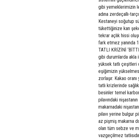
gibi yemeklerimizin l
adına zerdeçallı-tar
Kestaneyi soğutup sü
tükettiğinize kan şek
tekrar açlık hissi ol
fark etmez yanında 1 
TATLI KRİZİNİ ‘BİTTE
gibi durumlarda akla il
yüksek tatlı çeşitleri
eşiğimizin yükselmesi
zorlaşır. Kakao oranı 
tatlı krizlerinde sa
besinler temel karbon
pilavındaki nişastanı
makarnadaki nişastan
pilavı yerine bulgur 
az pişmiş makarna do
olan tüm sebze ve me
vazgeçilmez tatlısıd