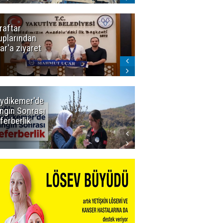
raftar
Ligde yeni
uplarından
sezon
ar'a ziyaret
başlıyor! İlk
düdük Bolu'da
çalacak
ydikemer'de
Muğla
ngın Sonrası
Büyükşehir
ferberlik
Tüm
İmkânlarıyla
Yangın
Sahasında