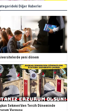
ategorideki Diğer Haberler
iversitelerde yeni dönem
şkan Sekmen'den Tercih Döneminde
zurum Vurgusu