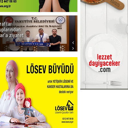
raftar
Ligde yeni
uplarından
sezon
ar'a ziyaret
başlıyor! İlk
düdük Bolu'da
çalacak