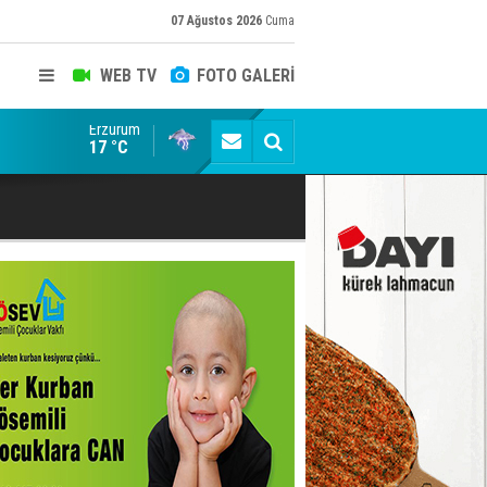
07 Ağustos 2026
Cuma
WEB TV
FOTO GALERİ
Erzurum
Siyaset-Sermaye Çizgisinde Haklılığın Resmi: Selami Al
17 °C