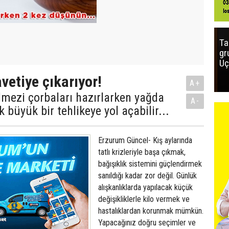
Ta
gr
Uç
vetiye çıkarıyor!
A+
lmezi çorbaları hazırlarken yağda
A-
büyük bir tehlikeye yol açabilir...
Erzurum Güncel- Kış aylarında
tatlı krizleriyle başa çıkmak,
bağışıklık sistemini güçlendirmek
sanıldığı kadar zor değil. Günlük
alışkanlıklarda yapılacak küçük
değişikliklerle kilo vermek ve
hastalıklardan korunmak mümkün.
Yapacağınız doğru seçimler ve