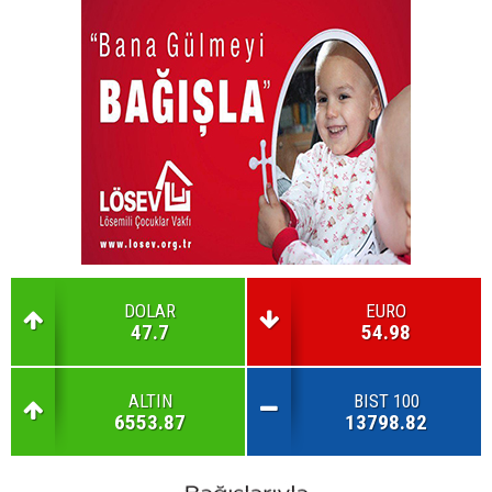
DOLAR
EURO
47.7
54.98
ALTIN
BIST 100
6553.87
13798.82