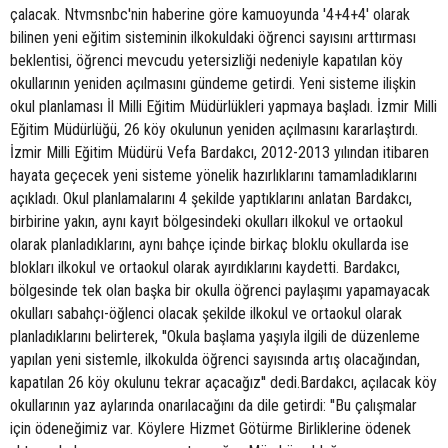
çalacak. Ntvmsnbc'nin haberine göre kamuoyunda '4+4+4' olarak
bilinen yeni eğitim sisteminin ilkokuldaki öğrenci sayısını arttırması
beklentisi, öğrenci mevcudu yetersizliği nedeniyle kapatılan köy
okullarının yeniden açılmasını gündeme getirdi. Yeni sisteme ilişkin
okul planlaması İl Milli Eğitim Müdürlükleri yapmaya başladı. İzmir Milli
Eğitim Müdürlüğü, 26 köy okulunun yeniden açılmasını kararlaştırdı.
İzmir Milli Eğitim Müdürü Vefa Bardakcı, 2012-2013 yılından itibaren
hayata geçecek yeni sisteme yönelik hazırlıklarını tamamladıklarını
açıkladı. Okul planlamalarını 4 şekilde yaptıklarını anlatan Bardakcı,
birbirine yakın, aynı kayıt bölgesindeki okulları ilkokul ve ortaokul
olarak planladıklarını, aynı bahçe içinde birkaç bloklu okullarda ise
blokları ilkokul ve ortaokul olarak ayırdıklarını kaydetti. Bardakcı,
bölgesinde tek olan başka bir okulla öğrenci paylaşımı yapamayacak
okulları sabahçı-öğlenci olacak şekilde ilkokul ve ortaokul olarak
planladıklarını belirterek, ''Okula başlama yaşıyla ilgili de düzenleme
yapılan yeni sistemle, ilkokulda öğrenci sayısında artış olacağından,
kapatılan 26 köy okulunu tekrar açacağız'' dedi.Bardakcı, açılacak köy
okullarının yaz aylarında onarılacağını da dile getirdi: ''Bu çalışmalar
için ödeneğimiz var. Köylere Hizmet Götürme Birliklerine ödenek