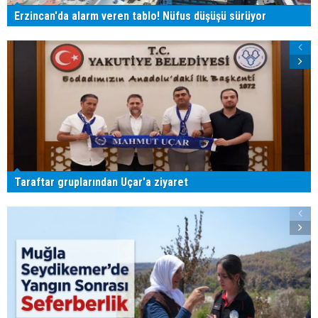
Erzincan'da alarm veren tablo! Nüfus düşüşü sürüyor
Taraftar gruplarından Uçar'a ziyaret