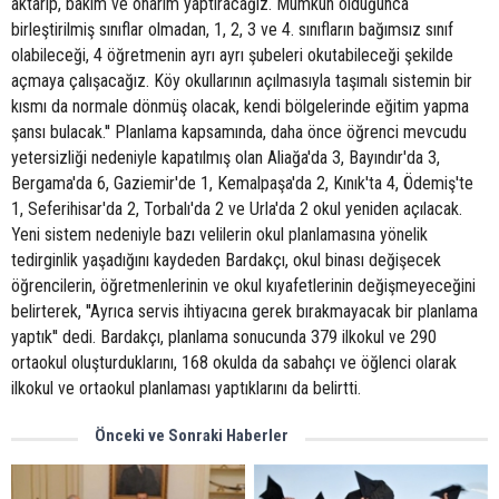
aktarıp, bakım ve onarım yaptıracağız. Mümkün olduğunca
birleştirilmiş sınıflar olmadan, 1, 2, 3 ve 4. sınıfların bağımsız sınıf
olabileceği, 4 öğretmenin ayrı ayrı şubeleri okutabileceği şekilde
açmaya çalışacağız. Köy okullarının açılmasıyla taşımalı sistemin bir
kısmı da normale dönmüş olacak, kendi bölgelerinde eğitim yapma
şansı bulacak.'' Planlama kapsamında, daha önce öğrenci mevcudu
yetersizliği nedeniyle kapatılmış olan Aliağa'da 3, Bayındır'da 3,
Bergama'da 6, Gaziemir'de 1, Kemalpaşa'da 2, Kınık'ta 4, Ödemiş'te
1, Seferihisar'da 2, Torbalı'da 2 ve Urla'da 2 okul yeniden açılacak.
Yeni sistem nedeniyle bazı velilerin okul planlamasına yönelik
tedirginlik yaşadığını kaydeden Bardakçı, okul binası değişecek
öğrencilerin, öğretmenlerinin ve okul kıyafetlerinin değişmeyeceğini
belirterek, ''Ayrıca servis ihtiyacına gerek bırakmayacak bir planlama
yaptık'' dedi. Bardakçı, planlama sonucunda 379 ilkokul ve 290
ortaokul oluşturduklarını, 168 okulda da sabahçı ve öğlenci olarak
ilkokul ve ortaokul planlaması yaptıklarını da belirtti.
Önceki ve Sonraki Haberler