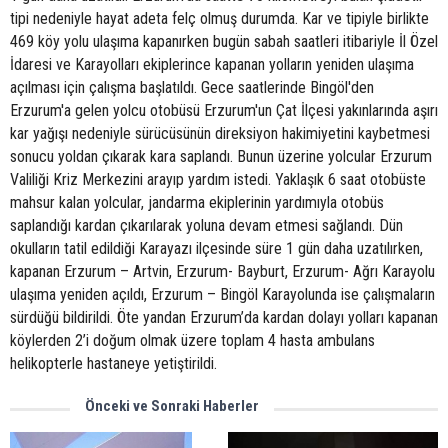
tipi nedeniyle hayat adeta felç olmuş durumda. Kar ve tipiyle birlikte
469 köy yolu ulaşıma kapanırken bugün sabah saatleri itibariyle İl Özel
İdaresi ve Karayolları ekiplerince kapanan yolların yeniden ulaşıma
açılması için çalışma başlatıldı. Gece saatlerinde Bingöl'den
Erzurum'a gelen yolcu otobüsü Erzurum'un Çat İlçesi yakınlarında aşırı
kar yağışı nedeniyle sürücüsünün direksiyon hakimiyetini kaybetmesi
sonucu yoldan çıkarak kara saplandı. Bunun üzerine yolcular Erzurum
Valiliği Kriz Merkezini arayıp yardım istedi. Yaklaşık 6 saat otobüste
mahsur kalan yolcular, jandarma ekiplerinin yardımıyla otobüs
saplandığı kardan çıkarılarak yoluna devam etmesi sağlandı. Dün
okulların tatil edildiği Karayazı ilçesinde süre 1 gün daha uzatılırken,
kapanan Erzurum – Artvin, Erzurum- Bayburt, Erzurum- Ağrı Karayolu
ulaşıma yeniden açıldı, Erzurum – Bingöl Karayolunda ise çalışmaların
sürdüğü bildirildi. Öte yandan Erzurum’da kardan dolayı yolları kapanan
köylerden 2’i doğum olmak üzere toplam 4 hasta ambulans
helikopterle hastaneye yetiştirildi.
Önceki ve Sonraki Haberler