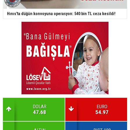
Hınıs'ta düğün konvoyuna operasyon: 540 bin TL ceza kesildi!
DOLAR
EURO
47.68
54.97