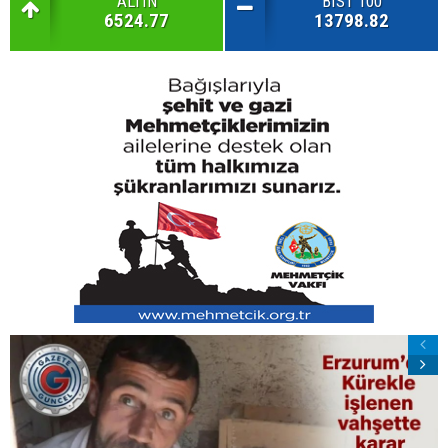
ALTIN
BIST 100
6524.77
13798.82