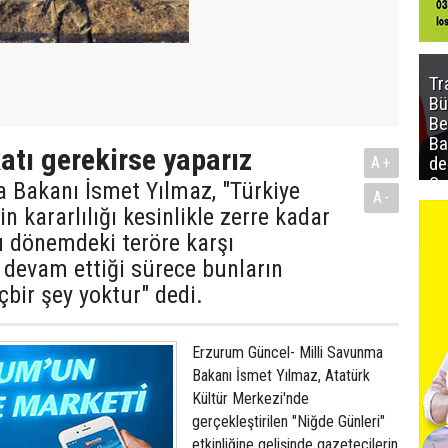
Tr
Bü
Be
Ba
atı gerekirse yaparız
de
A+
Sa
 Bakanı İsmet Yılmaz, "Türkiye
A-
al
n kararlılığı kesinlikle zerre kadar
u dönemdeki teröre karşı
z devam ettiği sürece bunların
çbir şey yoktur" dedi.
Erzurum Güncel- Milli Savunma
Bakanı İsmet Yılmaz, Atatürk
Kültür Merkezi'nde
gerçekleştirilen "Niğde Günleri"
etkinliğine gelişinde gazetecilerin