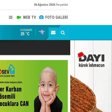
06 Ağustos 2026
Perşembe
WEB TV
FOTO GALERİ
Erzurum
Trabzon Büyükşehir Belediye Başkanı servet değerin
25 °C