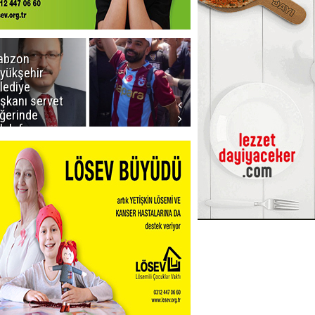
abzon
Salah ancak
yükşehir
Aralık ayında
lediye
Erzurum'da
şkanı servet
ğerinde
lah forması
dı