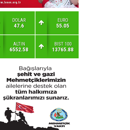
DOLAR
EURO
47.6
55.05
ALTIN
BIST 100
6552.58
13765.88