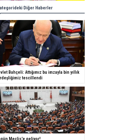
ategorideki Diğer Haberler
vlet Bahçeli: Attığımız bu imzayla bin yıllık
rdeşliğimiz tescillendi
gün Meclis'e geliyor!