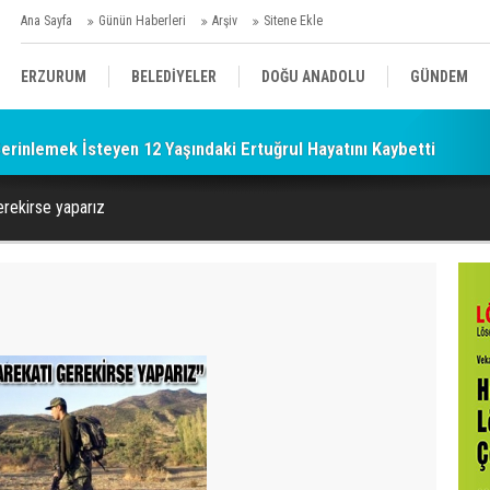
Ana Sayfa
Günün Haberleri
Arşiv
Sitene Ekle
ERZURUM
BELEDİYELER
DOĞU ANADOLU
GÜNDEM
Serinlemek İsteyen 12 Yaşındaki Ertuğrul Hayatını Kaybetti
SİYASET
AFAD/ SAVAŞ
SPOR
erekirse yaparız
KÜLTÜR/SANAT//MAĞAZİN
BODRUM