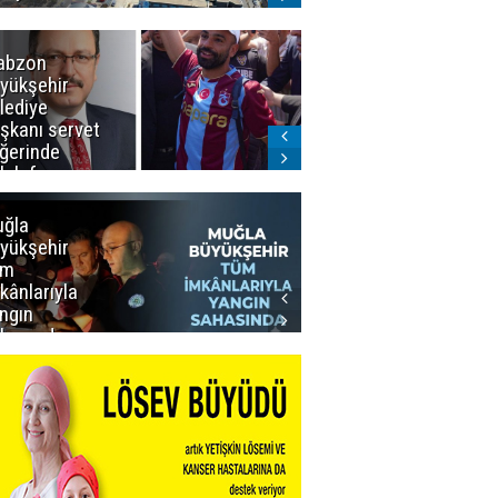
abzon
Salah ancak
yükşehir
Aralık ayında
lediye
Erzurum'da
şkanı servet
ğerinde
lah forması
dı
ğla
Muğla
yükşehir
Büyükşehir’den
üm
Personeline
kânlarıyla
Rekor
ngın
Promosyon
hasında