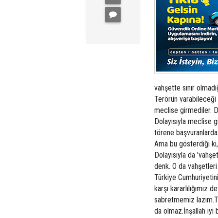
vahşette sınır olmadı
Terörün varabileceği 
meclise girmediler. D
Dolayısıyla meclise g
törene başvuranlarda 
Ama bu gösterdiği ki,
Dolayısıyla da 'vahşette
denk. O da vahşetleri
Türkiye Cumhuriyetini
karşı kararlılığımız d
sabretmemiz lazım.Ter
da olmaz.İnşallah iyi