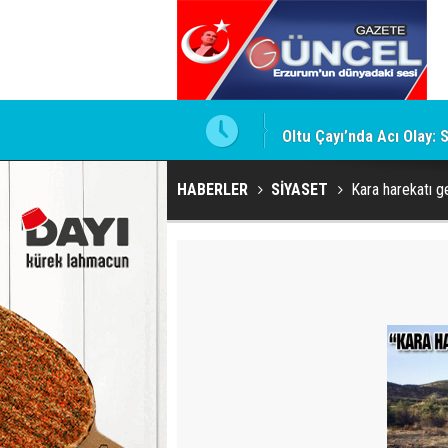
Oltu Çayı’nda Acı Olay: 
HABERLER
SİYASET
Kara harekatı g