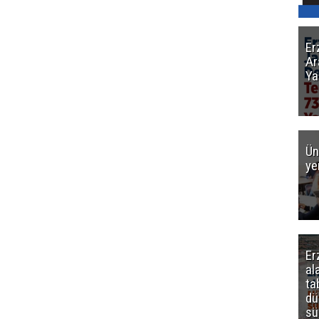
Er
Ar
Ya
Ün
ye
Er
al
ta
dü
sü