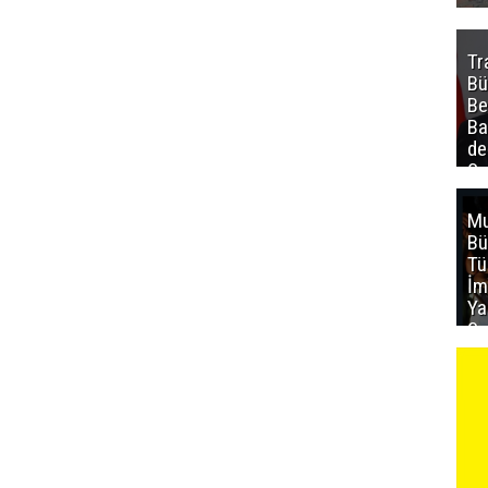
Tr
Bü
Be
Ba
de
Sa
al
Mu
Bü
T
İm
Ya
Sa