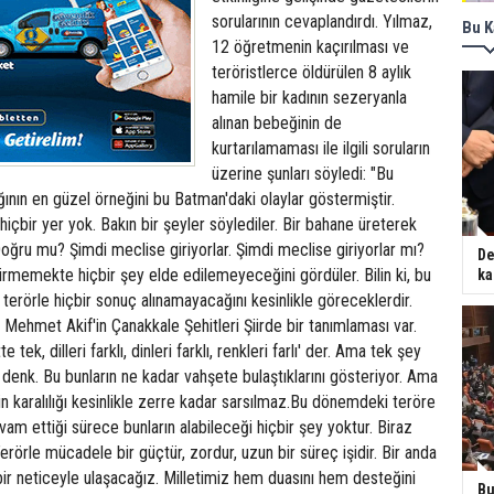
sorularının cevaplandırdı. Yılmaz,
Bu K
12 öğretmenin kaçırılması ve
teröristlerce öldürülen 8 aylık
hamile bir kadının sezeryanla
alınan bebeğinin de
kurtarılamaması ile ilgili soruların
üzerine şunları söyledi: "Bu
ğının en güzel örneğini bu Batman'daki olaylar göstermiştir.
hiçbir yer yok. Bakın bir şeyler söylediler. Bir bahane üreterek
oğru mu? Şimdi meclise giriyorlar. Şimdi meclise giriyorlar mı?
De
irmemekte hiçbir şey elde edilemeyeceğini gördüler. Bilin ki, bu
ka
terörle hiçbir sonuç alınamayacağını kesinlikle göreceklerdir.
 Mehmet Akif'in Çanakkale Şehitleri Şiirde bir tanımlaması var.
 tek, dilleri farklı, dinleri farklı, renkleri farlı' der. Ama tek şey
 denk. Bu bunların ne kadar vahşete bulaştıklarını gösteriyor. Ama
n karalılığı kesinlikle zerre kadar sarsılmaz.Bu dönemdeki teröre
evam ettiği sürece bunların alabileceği hiçbir şey yoktur. Biraz
örle mücadele bir güçtür, zordur, uzun bir süreç işidir. Bir anda
 bir neticeyle ulaşacağız. Milletimiz hem duasını hem desteğini
Bu