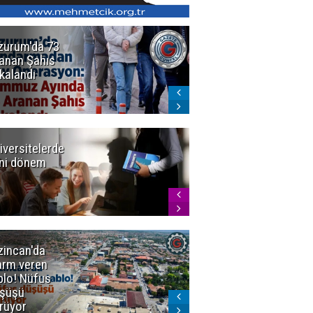
zurum'da 73
Bakan Gürlek
anan Şahıs
duyurdu! 7
kalandı
şirkete
kayyum atandı,
72 şüpheli
gözaltına
alındı
iversitelerde
Başkan
ni dönem
Sekmen'den
Tercih
Döneminde
Erzurum
Vurgusu
zincan'da
Meteoroloji
arm veren
uyardı!
blo! Nüfus
Doğu'ya yaz
şüşü
gelmeyecek
rüyor