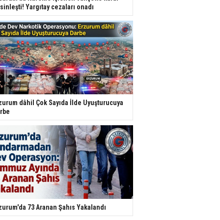
sinleşti! Yargıtay cezaları onadı
zurum dâhil Çok Sayıda İlde Uyuşturucuya
rbe
zurum'da 73 Aranan Şahıs Yakalandı