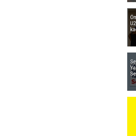
Öm
U2
ka
Se
Ya
Se