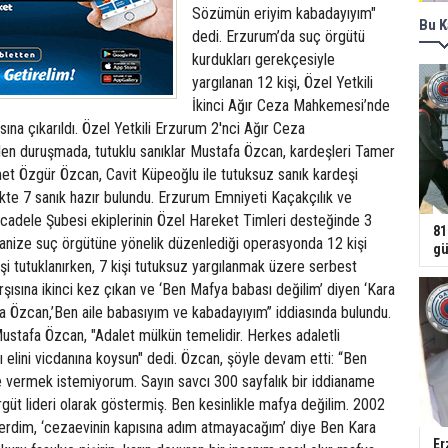
Sözümün eriyim kabadayıyım"
Bu K
dedi. Erzurum’da suç örgütü
kurdukları gerekçesiyle
yargılanan 12 kişi, Özel Yetkili
İkinci Ağır Ceza Mahkemesi’nde
sına çıkarıldı. Özel Yetkili Erzurum 2'nci Ağır Ceza
n duruşmada, tutuklu sanıklar Mustafa Özcan, kardeşleri Tamer
 Özgür Özcan, Cavit Küpeoğlu ile tutuksuz sanık kardeşi
ikte 7 sanık hazır bulundu. Erzurum Emniyeti Kaçakçılık ve
cadele Şubesi ekiplerinin Özel Hareket Timleri desteğinde 3
81
nize suç örgütüne yönelik düzenlediği operasyonda 12 kişi
gü
işi tutuklanırken, 7 kişi tutuksuz yargılanmak üzere serbest
arşısına ikinci kez çıkan ve ‘Ben Mafya babası değilim’ diyen ‘Kara
a Özcan,’Ben aile babasıyım ve kabadayıyım” iddiasında bulundu.
Mustafa Özcan, "Adalet mülkün temelidir. Herkes adaletli
ı elini vicdanına koysun" dedi. Özcan, şöyle devam etti: “Ben
e vermek istemiyorum. Sayın savcı 300 sayfalık bir iddianame
örgüt lideri olarak göstermiş. Ben kesinlikle mafya değilim. 2002
erdim, ‘cezaevinin kapısına adım atmayacağım’ diye Ben Kara
Er