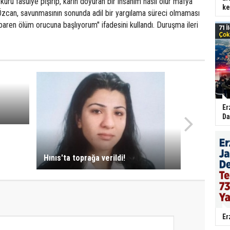
uru fasulye pişirip, karın doyuran bir insanım nasıl olur mafya
ke
.” Özcan, savunmasının sonunda adil bir yargılama süreci olmaması
baren ölüm orucuna başlıyorum" ifadesini kullandı. Duruşma ileri
Er
Da
Hınıs'ta toprağa verildi!
Er