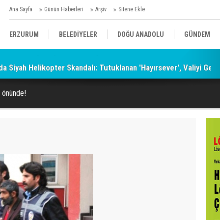
Ana Sayfa
Günün Haberleri
Arşiv
Sitene Ekle
ERZURUM
BELEDİYELER
DOĞU ANADOLU
GÜNDEM
a Siyah Helikopter Skandalı: Tutuklanan 'Hayırsever', Valiyi Geç
SİYASET
AFAD/ SAVAŞ
SPOR
ı önünde!
KÜLTÜR/SANAT//MAĞAZİN
BODRUM