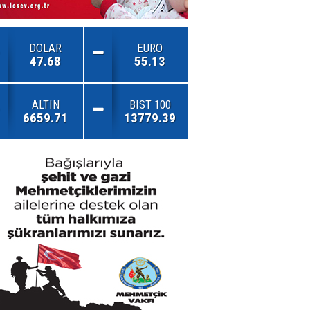
DOLAR
EURO
47.68
55.13
ALTIN
BIST 100
6659.71
13779.39