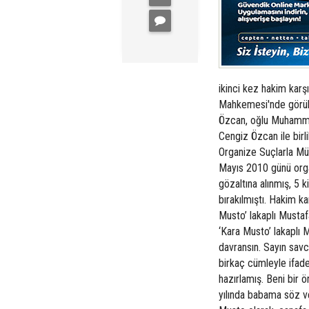
ikinci kez hakim karşı
Mahkemesi'nde görüle
Özcan, oğlu Muhammet
Cengiz Özcan ile birl
Organize Suçlarla Mü
Mayıs 2010 günü orga
gözaltına alınmış, 5 k
bırakılmıştı. Hakim k
Musto’ lakaplı Mustaf
‘Kara Musto’ lakaplı 
davransın. Sayın savc
birkaç cümleyle ifad
hazırlamış. Beni bir 
yılında babama söz v