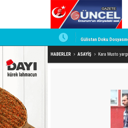
ldu
Gülistan Doku Dosyasınd
HABERLER
ASAYİŞ
Kara Musto yarg