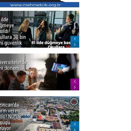
 ilde
Erzurum'da
üğmeye
Kürekle
sıldı!
işlenen
ullara 30 bin
vahşette karar
ni güvenlik
kesinleşti!
revlisi
Yargıtay
cezaları onadı
iversitelerde
Başkan
ni dönem
Sekmen'den
Tercih
Döneminde
Erzurum
Vurgusu
zincan'da
Meteoroloji
arm veren
uyardı!
blo! Nüfus
Doğu'ya yaz
şüşü
gelmeyecek
rüyor