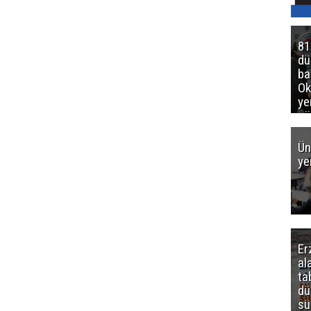
81
d
ba
Ok
ye
gö
Ün
ye
Er
al
ta
dü
sü