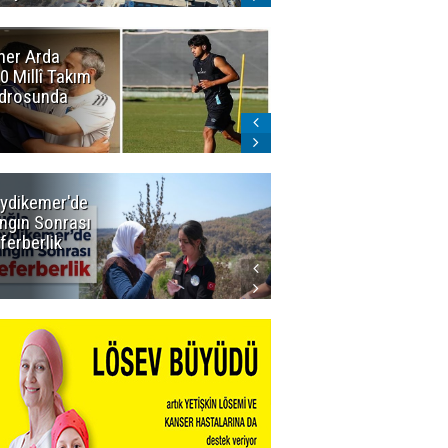
er Arda
Erzurumspor'da
0 Millî Takım
sevindiren
drosunda
gelişme:
Narıman
imzayı attı!
ydikemer'de
Muğla
ngın Sonrası
Büyükşehir
ferberlik
Tüm
İmkânlarıyla
Yangın
Sahasında