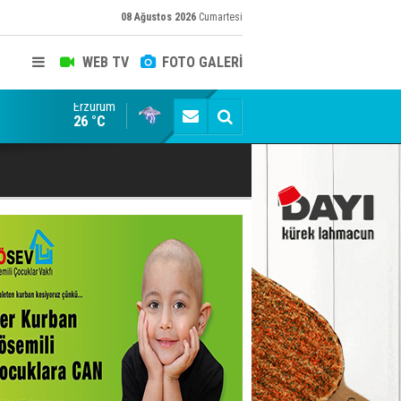
08 Ağustos 2026
Cumartesi
WEB TV
FOTO GALERİ
Erzurum
emedi!
Ömer Arda U20 Millî Takım kadrosunda
26 °C