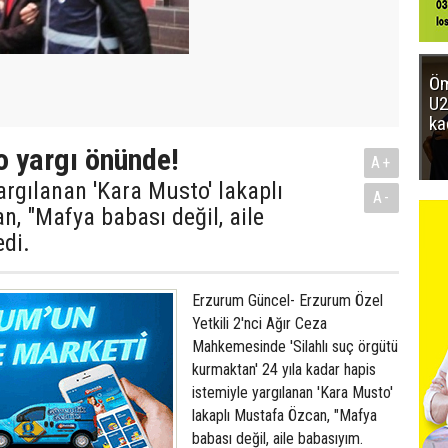
Öm
U2
ka
 yargı önünde!
A+
rgılanan 'Kara Musto' lakaplı
A-
, "Mafya babası değil, aile
di.
Erzurum Güncel- Erzurum Özel
Yetkili 2'nci Ağır Ceza
Mahkemesinde 'Silahlı suç örgütü
kurmaktan' 24 yıla kadar hapis
istemiyle yargılanan 'Kara Musto'
lakaplı Mustafa Özcan, "Mafya
babası değil, aile babasıyım.