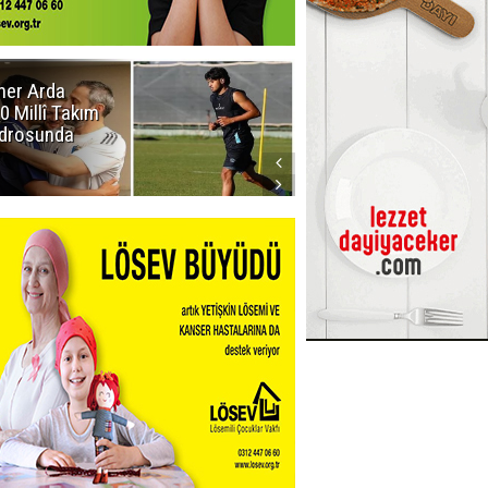
er Arda
Erzurumspor
0 Millî Takım
FK: Biraz saygı
drosunda
lütfen!