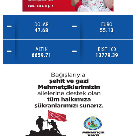
DOLAR
EURO
47.68
55.13
ALTIN
BIST 100
6659.71
13779.39