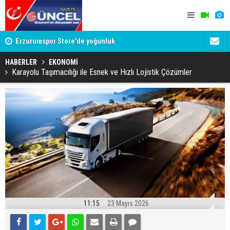
Erzurumspor Store'de yoğunluk
Adalet Bak
Böyle bir 
HABERLER
EKONOMİ
Karayolu Taşımacılığı ile Esnek ve Hızlı Lojistik Çözümler
11:15
23 Mayıs 2026