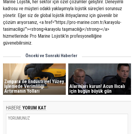
Marine Lojistik, her sektör için özel çözümler geliştirir. Deneyimli
kadrosu ve müşteri odaklı yaklaşımıyla lojistik süreçleri sorunsuz
yönetir. Eğer siz de global lojistik ihtiyaçlarınız için güvenilir bir
çözüm arıyorsanız, <a href="https://pro-marine.com.tr/karayolu-
tasimaciligi/"><strong>karayolu taşımacılığı</strong></a>
hizmetlerinde Pro Marine Lojistik’in profesyonelliğine
güvenebilirsiniz.
Önceki ve Sonraki Haberler
Zımpara ile Endüstriyel Yüzey
İşlemede Verimliliği
Alarmları kurun! Acun Ilıcalı
Artırmanın Yolları
için bugün büyük gün
HABERE
YORUM KAT