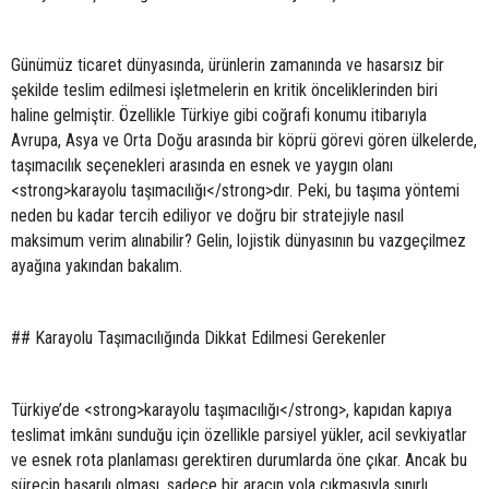
Günümüz ticaret dünyasında, ürünlerin zamanında ve hasarsız bir
şekilde teslim edilmesi işletmelerin en kritik önceliklerinden biri
haline gelmiştir. Özellikle Türkiye gibi coğrafi konumu itibarıyla
Avrupa, Asya ve Orta Doğu arasında bir köprü görevi gören ülkelerde,
taşımacılık seçenekleri arasında en esnek ve yaygın olanı
<strong>karayolu taşımacılığı</strong>dır. Peki, bu taşıma yöntemi
neden bu kadar tercih ediliyor ve doğru bir stratejiyle nasıl
maksimum verim alınabilir? Gelin, lojistik dünyasının bu vazgeçilmez
ayağına yakından bakalım.
## Karayolu Taşımacılığında Dikkat Edilmesi Gerekenler
Türkiye’de <strong>karayolu taşımacılığı</strong>, kapıdan kapıya
teslimat imkânı sunduğu için özellikle parsiyel yükler, acil sevkiyatlar
ve esnek rota planlaması gerektiren durumlarda öne çıkar. Ancak bu
sürecin başarılı olması, sadece bir aracın yola çıkmasıyla sınırlı