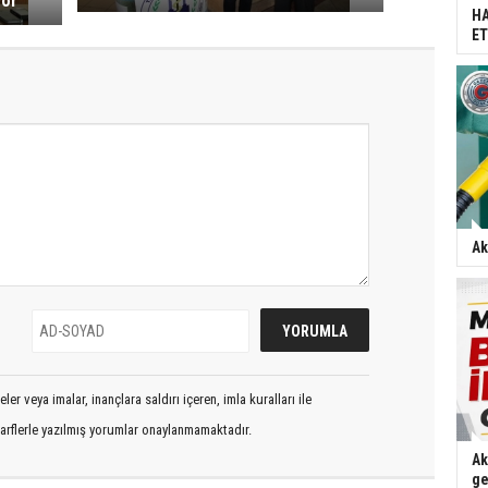
yor
HA
ET
Ak
er veya imalar, inançlara saldırı içeren, imla kuralları ile
arflerle yazılmış yorumlar onaylanmamaktadır.
Ak
ge