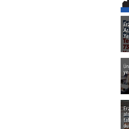
Er
Ar
Ya
Ün
ye
Er
al
ta
dü