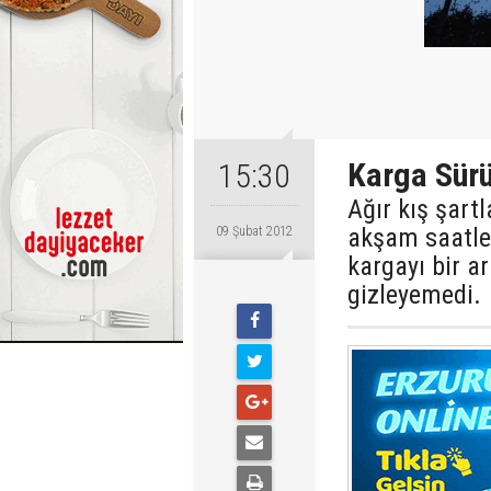
Karga Sürü
15:30
Ağır kış şar
akşam saatle
09 Şubat 2012
kargayı bir a
gizleyemedi.