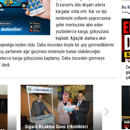
Erzurum'u dün akşam adeta
Bu K
kargalar istila etti. Kar ve tipi
nedeniyle yollarını şaşırırcasına
şehir merkezine akın eden
yüzbinlerce karga, gökyüzünü
kapladı. Ağaçlık alanlara akın
aşkınlığa neden oldu. Daha önceden böyle bir şey görmediklerini
kış şartlarının ağır geçmesi nedeniyle bunun olabileceğini
 binlerce karga gökyüzünü kaplamış. Daha önceden görmeye
" dedi.
Za
gü
çı
Sigara Bırakma Günü Etkinlikleri