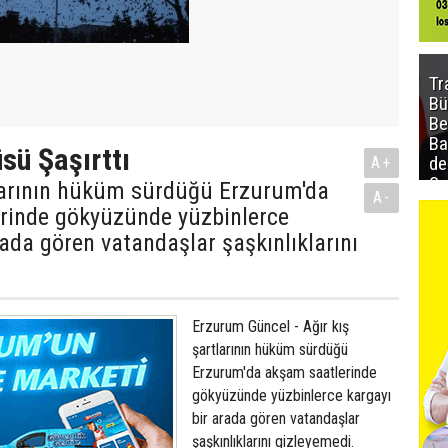
Tr
Bü
Be
Ba
sü Şaşırttı
de
A+
Sa
tlarının hüküm sürdüğü Erzurum'da
A-
al
rinde gökyüzünde yüzbinlerce
rada gören vatandaşlar şaşkınlıklarını
Erzurum Güncel - Ağır kış
şartlarının hüküm sürdüğü
Erzurum'da akşam saatlerinde
gökyüzünde yüzbinlerce kargayı
bir arada gören vatandaşlar
şaşkınlıklarını gizleyemedi.