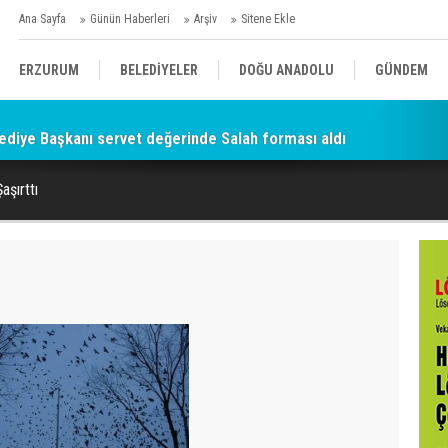
Ana Sayfa
Günün Haberleri
Arşiv
Sitene Ekle
ERZURUM
BELEDİYELER
DOĞU ANADOLU
GÜNDEM
diye Başkanı servet değerinde Salah forması aldı
SİYASET
AFAD/ SAVAŞ
SPOR
aşırttı
KÜLTÜR/SANAT//MAĞAZİN
BODRUM