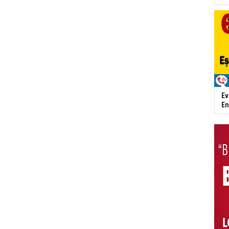
Ev
En