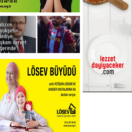
abzon
Salah ancak
yükşehir
Aralık ayında
lediye
Erzurum'da
şkanı servet
ğerinde
lah forması
dı