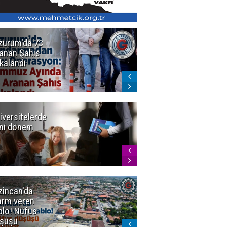
zurum'da 73
Bakan Gürlek
anan Şahıs
duyurdu! 7
kalandı
şirkete
kayyum atandı,
72 şüpheli
gözaltına
alındı
iversitelerde
Başkan
ni dönem
Sekmen'den
Tercih
Döneminde
Erzurum
Vurgusu
zincan'da
Meteoroloji
arm veren
uyardı!
blo! Nüfus
Doğu'ya yaz
şüşü
gelmeyecek