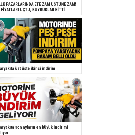
LK PAZARLARINDA ETE ZAM ÜSTÜNE ZAM!
 FİYATLARI UÇTU, KUYRUKLAR BİTTİ
aryakıta üst üste ikinci indirim
aryakıta son ayların en büyük indirimi
liyor