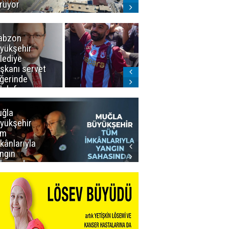
rüyor
abzon
Salah ancak
yükşehir
Aralık ayında
lediye
Erzurum'da
şkanı servet
ğerinde
lah forması
dı
ğla
Muğla
yükşehir
Büyükşehir’den
üm
Personeline
kânlarıyla
Rekor
ngın
Promosyon
hasında