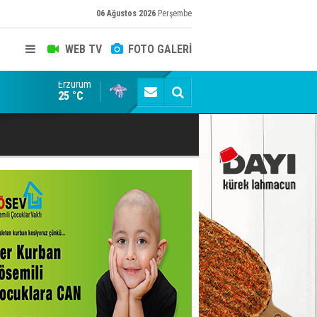
06 Ağustos 2026
Perşembe
WEB TV
FOTO GALERİ
Erzurum
Siyaset-Sermaye Çizgisinde Haklılığın Resmi: Selami Al
25 °C