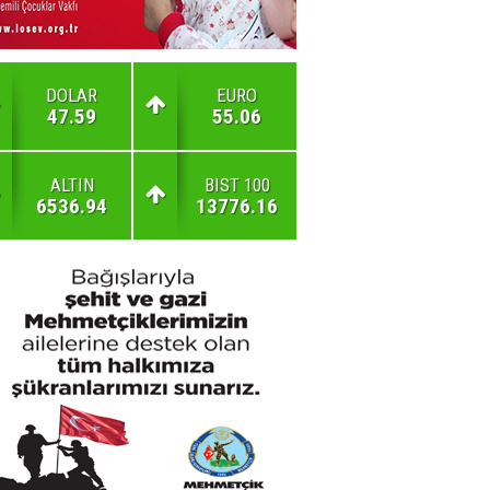
DOLAR
EURO
47.59
55.06
ALTIN
BIST 100
6536.94
13776.16