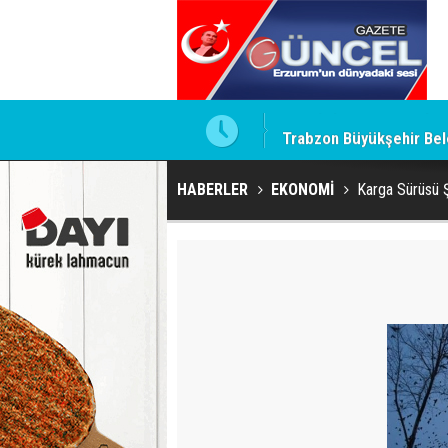
ğrul Hayatını Kaybetti
Trabzon Büyükşehir Bele
HABERLER
EKONOMİ
Karga Sürüsü Ş