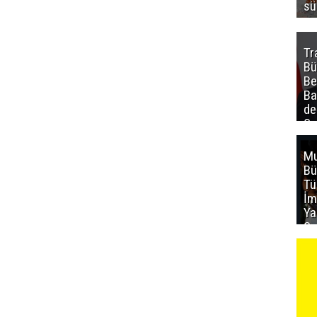
sü
Tr
Bü
Be
Ba
de
Sa
al
Mu
Bü
T
İm
Ya
Sa