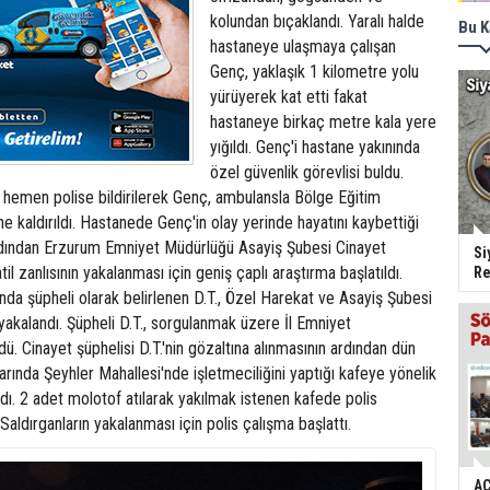
kolundan bıçaklandı. Yaralı halde
Bu K
hastaneye ulaşmaya çalışan
Genç, yaklaşık 1 kilometre yolu
yürüyerek kat etti fakat
hastaneye birkaç metre kala yere
yığıldı. Genç'i hastane yakınında
özel güvenlik görevlisi buldu.
hemen polise bildirilerek Genç, ambulansla Bölge Eğitim
e kaldırıldı. Hastanede Genç'in olay yerinde hayatını kaybettiği
 ardından Erzurum Emniyet Müdürlüğü Asayiş Şubesi Cinayet
Si
il zanlısının yakalanması için geniş çaplı araştırma başlatıldı.
Re
da şüpheli olarak belirlenen D.T., Özel Harekat ve Asayiş Şubesi
 yakalandı. Şüpheli D.T., sorgulanmak üzere İl Emniyet
ü. Cinayet şüphelisi D.T.'nin gözaltına alınmasının ardından dün
arında Şeyhler Mahallesi'nde işletmeciliğini yaptığı kafeye yönelik
ldı. 2 adet molotof atılarak yakılmak istenen kafede polis
aldırganların yakalanması için polis çalışma başlattı.
AC