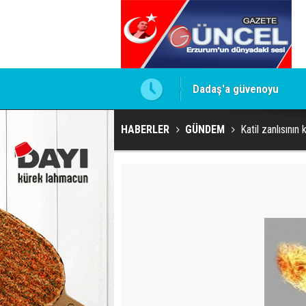
Dadaş'a güvenoyu
Murat Ağırel'den çarpıcı
HABERLER
GÜNDEM
Katil zanlısının