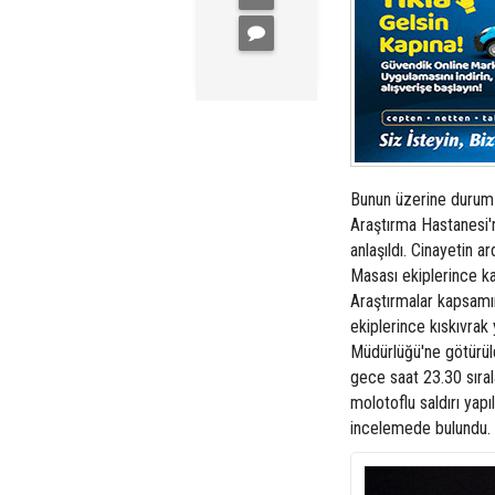
Bunun üzerine durum 
Araştırma Hastanesi'n
anlaşıldı. Cinayetin
Masası ekiplerince kat
Araştırmalar kapsamın
ekiplerince kıskıvrak
Müdürlüğü'ne götürüld
gece saat 23.30 sıral
molotoflu saldırı yapı
incelemede bulundu. S