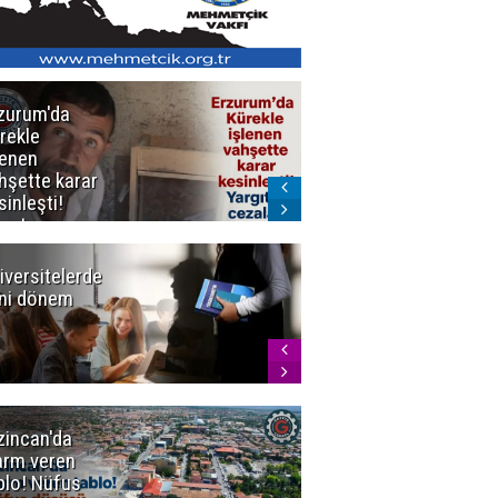
zurum'da
Erzurum dâhil
rekle
Çok Sayıda
lenen
İlde
hşette karar
Uyuşturucuya
sinleşti!
Darbe
rgıtay
zaları onadı
iversitelerde
Başkan
ni dönem
Sekmen'den
Tercih
Döneminde
Erzurum
Vurgusu
zincan'da
Meteoroloji
arm veren
uyardı!
blo! Nüfus
Doğu'ya yaz