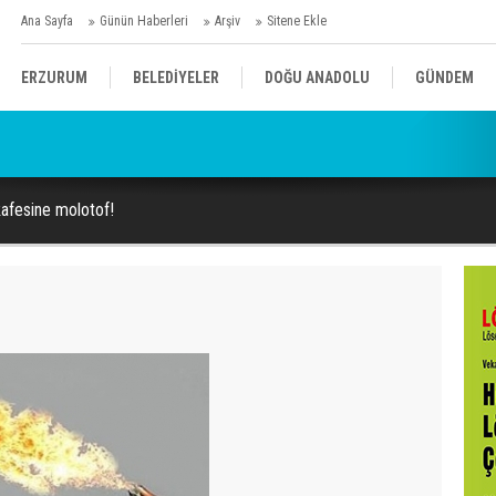
Ana Sayfa
Günün Haberleri
Arşiv
Sitene Ekle
ERZURUM
BELEDİYELER
DOĞU ANADOLU
GÜNDEM
 kulis bilgisi: AKP'nin yönettiği 3 belediyeye operasyon geliyor!
SİYASET
AFAD/ SAVAŞ
SPOR
 kafesine molotof!
KÜLTÜR/SANAT//MAĞAZİN
BODRUM