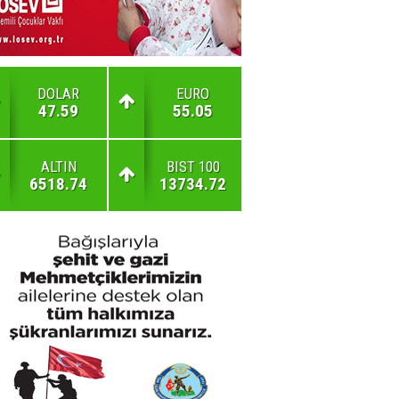
DOLAR
EURO
47.59
55.05
ALTIN
BIST 100
6518.74
13734.72