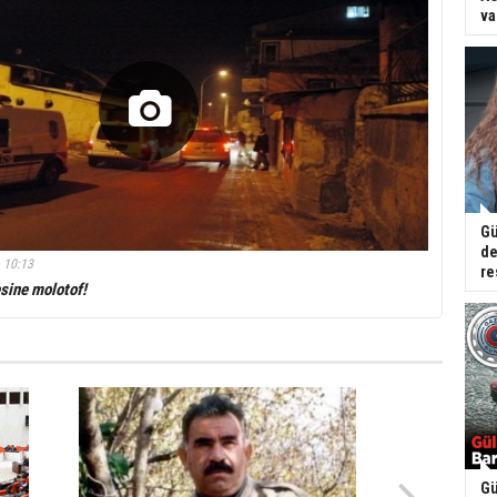
va
Gü
de
 10:13
re
esine molotof!
Gü