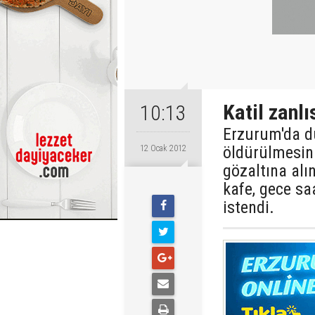
Katil zanl
10:13
Erzurum'da dü
öldürülmesini
12 Ocak 2012
gözaltına alın
kafe, gece sa
istendi.