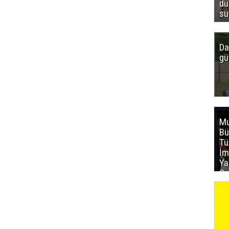
dü
sü
Da
gü
Mu
Bü
T
İm
Ya
Sa