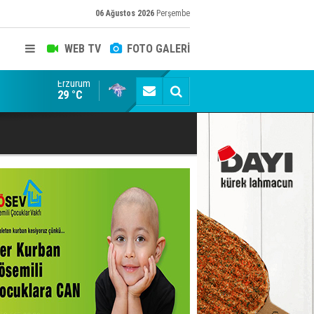
06 Ağustos 2026
Perşembe
WEB TV
FOTO GALERİ
Erzurum
Trump, faciayı kıl payı atlattı!
29 °C