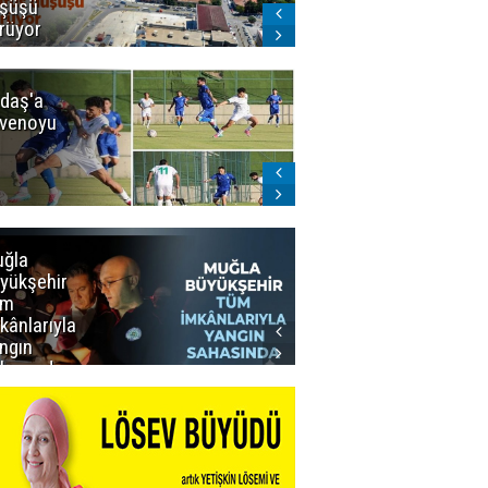
şüşü
gelmeyecek
rüyor
daş'a
Erzurumspor
venoyu
FK'dan
stadyum
teşekkürü
ğla
Muğla
yükşehir
Büyükşehir’den
üm
Personeline
kânlarıyla
Rekor
ngın
Promosyon
hasında