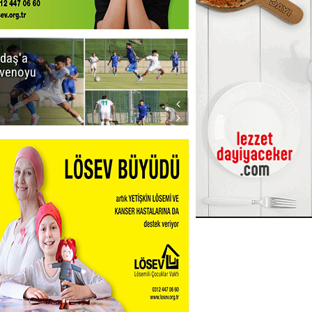
daş'a
Erzurumspor
venoyu
FK'dan
stadyum
teşekkürü