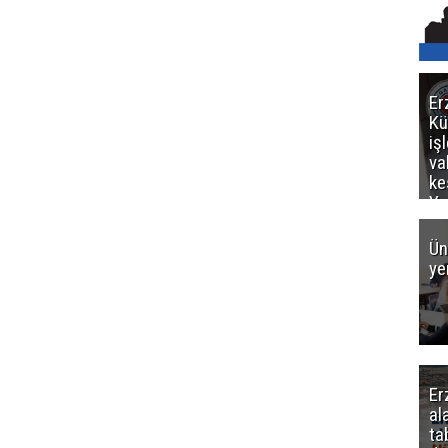
Er
Kü
iş
va
ke
Ya
ce
Ün
ye
Er
al
ta