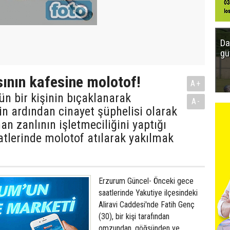
Da
gü
ısının kafesine molotof!
A+
n bir kişinin bıçaklanarak
A-
n ardından cinayet şüphelisi olarak
an zanlının işletmeciliğini yaptığı
atlerinde molotof atılarak yakılmak
Erzurum Güncel- Önceki gece
saatlerinde Yakutiye ilçesindeki
Aliravi Caddesi'nde Fatih Genç
(30), bir kişi tarafından
omzundan, göğsünden ve