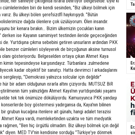
nde, her sahneye çıktığında ısrarla belirtiyor belgeselde. Öyle ki
Ta
cı cümlelerinden biri de kendi sesinden, "Biz ülkeyi bölmek için
n varız. Bu ülkeyi bölen şerefsizdfî haykırışıydı. "Bütün
olislerimize dağda ölenlere çok üzülüyorum. Ölen insandır.
ruşunu bir kenara bırakın... Bizim ülkemizin çocukları kanın
" derken ise Kayanın samimiyet testinden ileride geçeceğinden
i de. Yurtdışına çıkma sebebini getiren unsurların ardından PKK
le benzer cümleleri söyleyerek de birçoğunun aksine turnusol
ru olanı gösteriyordu. Belgeselden ortaya çıkan Ahmet Kaya
üm kimin tepesindeyse karşısındayız. Türbanlara .zulmedene
Er
Ko
yecek kadar objektif bir sanatçı. Hatta devrimci I arkadaşlarını
i sergileyip, "Demokrasi yalnızca solcular için değildir"
e hür bir adam olduğunun ısrarla altını çiziyordu. MUTSUZ BiR
irilmenin tüm yalnızlığını Ahmet Kaya'nın yurtdışındaki yaşamı
lgeselde tek tek önümüze dökülüyordu. Kamuoyunca PKK yandaşı
 konserlerde boy göstermesi yadırgansa da, Kaya'nın bilinen
bir grubun kucağına itenlere ait günahı, hangi adalet terazisi
ir Ahmet Kaya vardı, memleketinden uzakta ve tüm medyatik
a rağmen, "Ben hiç örgütlü olmadım. Biz ülkeyi bölmek için değil
Er
rdık" diyen. MED TV'nin kendisine sorduğu "Türkiye'ye dönmek
si