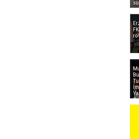
sü
Er
FK
rö
Mu
Bü
T
İm
Ya
Sa