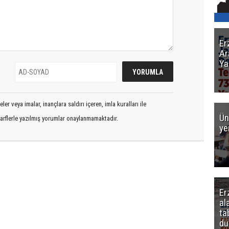
Er
Ar
Ya
er veya imalar, inançlara saldırı içeren, imla kuralları ile
Ün
arflerle yazılmış yorumlar onaylanmamaktadır.
ye
Er
al
ta
dü