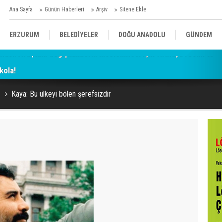
Ana Sayfa
Günün Haberleri
Arşiv
Sitene Ekle
ERZURUM
BELEDİYELER
DOĞU ANADOLU
GÜNDEM
kola!
SİYASET
AFAD/ SAVAŞ
SPOR
Kaya: Bu ülkeyi bölen şerefsizdir
KÜLTÜR/SANAT//MAĞAZİN
BODRUM