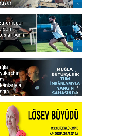
rüyor
zurumspor
Naruman'dan
: Son
sempatik
tuşlar bunlar
mesaj
ğla
Muğla
yükşehir
Büyükşehir’den
üm
Personeline
kânlarıyla
Rekor
ngın
Promosyon
hasında