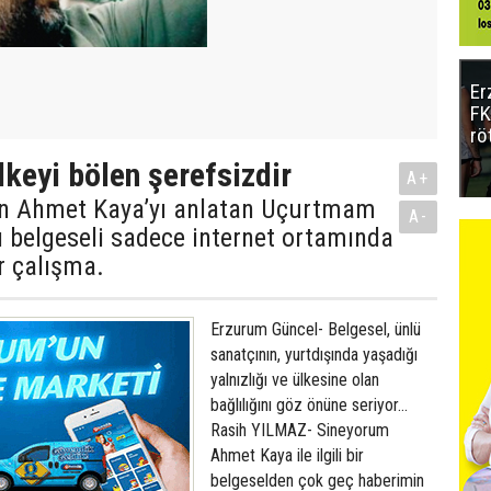
Er
FK
rö
lkeyi bölen şerefsizdir
A+
ın Ahmet Kaya’yı anlatan Uçurtmam
A-
dı belgeseli sadece internet ortamında
ir çalışma.
Erzurum Güncel- Belgesel, ünlü
sanatçının, yurtdışında yaşadığı
yalnızlığı ve ülkesine olan
bağlılığını göz önüne seriyor...
Rasih YILMAZ- Sineyorum
Ahmet Kaya ile ilgili bir
belgeselden çok geç haberimin