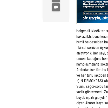
belgeseli izledikten
haksızlıktı, bunu kes
isimli belgeselden b
fikirsel serüven öyk
anlatıyor ki her şeyi,
öncesi kabuğunu hem 
kamplaşmalarla sokakl
Ardından ise tüm bu 
ve her türlü jakoben
İÇİN DEMOKRASİ Ahmet
Sünni, sağcı-solcu fa
varlık göstermesi. Za
büyük ispatı gibiydi.
diyen Ahmet Kaya sosy