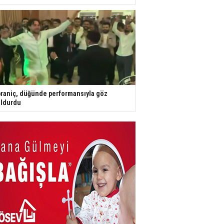
raniç, düğünde performansıyla göz
ldurdu