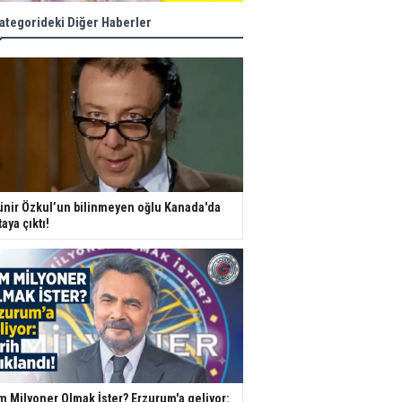
ategorideki Diğer Haberler
nir Özkul’un bilinmeyen oğlu Kanada'da
taya çıktı!
m Milyoner Olmak İster? Erzurum'a geliyor: