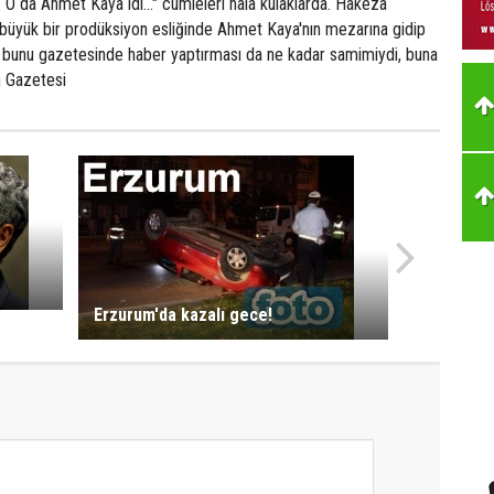
. O da Ahmet Kaya idi..." cümleleri hâlâ kulaklarda. Hakeza
 büyük bir prodüksiyon esliğinde Ahmet Kaya'nın mezarına gidip
 bunu gazetesinde haber yaptırması da ne kadar samimiydi, buna
n Gazetesi
Erzurum'da kazalı gece!