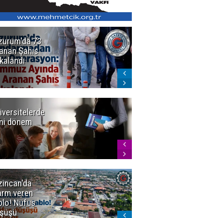
zurum'da 73
Bakan Gürlek
anan Şahıs
duyurdu! 7
kalandı
şirkete
kayyum atandı,
72 şüpheli
gözaltına
alındı
iversitelerde
Başkan
ni dönem
Sekmen'den
Tercih
Döneminde
Erzurum
Vurgusu
zincan'da
Meteoroloji
arm veren
uyardı!
blo! Nüfus
Doğu'ya yaz
şüşü
gelmeyecek