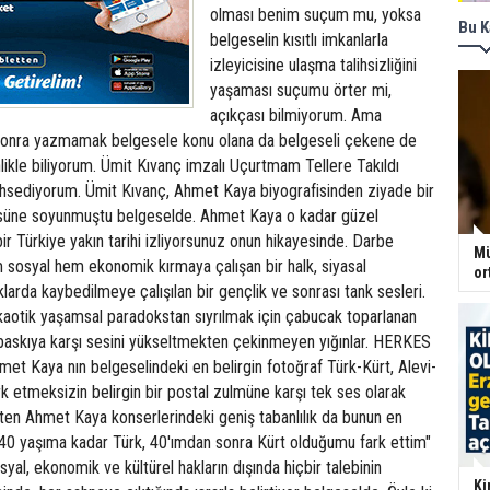
olması benim suçum mu, yoksa
Bu K
belgeselin kısıtlı imkanlarla
izleyicisine ulaşma talihsizliğini
yaşaması suçumu örter mi,
açıkçası bilmiyorum. Ama
 sonra yazmamak belgesele konu olana da belgeseli çekene de
inlikle biliyorum. Ümit Kıvanç imzalı Uçurtmam Tellere Takıldı
ahsediyorum. Ümit Kıvanç, Ahmet Kaya biyografisinden ziyade bir
üsüne soyunmuştu belgeselde. Ahmet Kaya o kadar güzel
 bir Türkiye yakın tarihi izliyorsunuz onun hikayesinde. Darbe
Mü
sosyal hem ekonomik kırmaya çalışan bir halk, siyasal
or
arda kaybedilmeye çalışılan bir gençlik ve sonrası tank sesleri.
kaotik yaşamsal paradokstan sıyrılmak için çabucak toparlanan
 baskıya karşı sesini yükseltmekten çekinmeyen yığınlar. HERKES
 Kaya nın belgeselindeki en belirgin fotoğraf Türk-Kürt, Alevi-
rk etmeksizin belirgin bir postal zulmüne karşı tek ses olarak
ten Ahmet Kaya konserlerindeki geniş tabanlılık da bunun en
 "40 yaşıma kadar Türk, 40'ımdan sonra Kürt olduğumu fark ettim"
al, ekonomik ve kültürel hakların dışında hiçbir talebinin
Ki