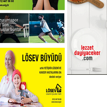
zurumspor
Naruman'dan
: Son
sempatik
tuşlar bunlar
mesaj