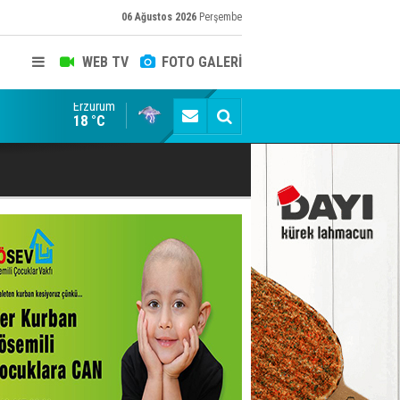
06 Ağustos 2026
Perşembe
WEB TV
FOTO GALERİ
Erzurum
Erzurumspor FK: Son rötuşlar bunlar
18 °C