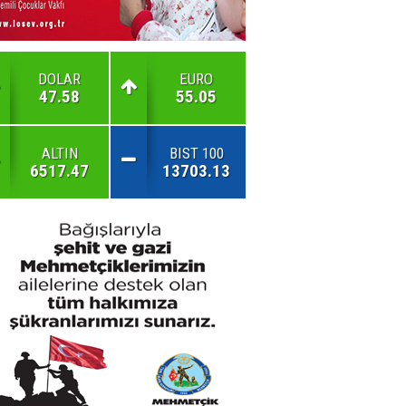
DOLAR
EURO
47.58
55.05
ALTIN
BIST 100
6517.47
13703.13