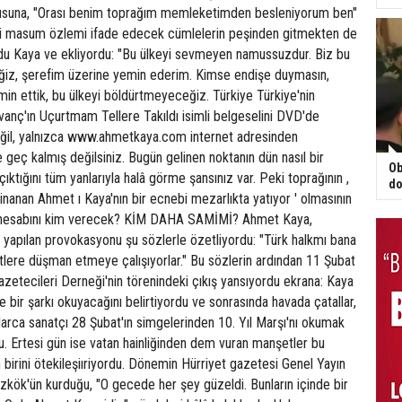
rusuna, "Orası benim toprağım memleketimden besleniyorum ben"
ki masum özlemi ifade edecek cümlelerin peşinden gitmekten de
u Kaya ve ekliyordu: "Bu ülkeyi sevmeyen namussuzdur. Biz bu
ğiz, şerefim üzerine yemin ederim. Kimse endişe duymasın,
in ettik, bu ülkeyi böldürtmeyeceğiz. Türkiye Türkiye'nin
Kıvanç'ın Uçurtmam Tellere Takıldı isimli belgeselini DVD'de
il, yalnızca www.ahmetkaya.com internet adresinden
e geç kalmış değilsiniz. Bugün gelinen noktanın dün nasıl bir
Ob
ıktığını tüm yanlarıyla halâ görme şansınız var. Peki toprağının ,
do
 inanan Ahmet ı Kaya'nın bir ecnebi mezarlıkta yatıyor ' olmasının
ı hesabını kim verecek? KİM DAHA SAMİMİ? Ahmet Kaya,
 yapılan provokasyonu şu sözlerle özetliyordu: "Türk halkmı bana
ürtlere düşman etmeye çalışıyorlar." Bu sözlerin ardından 11 Şubat
zetecileri Derneği'nin törenindeki çıkış yansıyordu ekrana: Kaya
 bir şarkı okuyacağını belirtiyordu ve sonrasında havada çatallar,
larca sanatçı 28 Şubat'ın simgelerinden 10. Yıl Marşı'nı okumak
u. Ertesi gün ise vatan hainliğinden dem vuran manşetler bu
 birini ötekileşiıriyordu. Dönemin Hürriyet gazetesi Genel Yayın
zkök'ün kurduğu, "O gecede her şey güzeldi. Bunların içinde bir