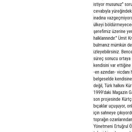
istiyor musunuz" so
cevabıyla yüreğinde
inadına vazgeçmiyord
ülkeyi böldürmeyece
şerefimiz üzerine yem
halklannındır." Ümit 
bulmanız mümkün değ
izleyebilirsiniz. Benc
süreç sonucu ortaya ç
kendisini var ettiğine
-en azından- vicdan
belgeselde kendisine
değil, Türk halkını K
1999'daki Magazin Ga
son projesinde Kürtçe
bıçaklar uçuşuyor, on
için sahneye çıkıyord
toprağın ozanlarından
Yönetmeni Ertuğrul Ö