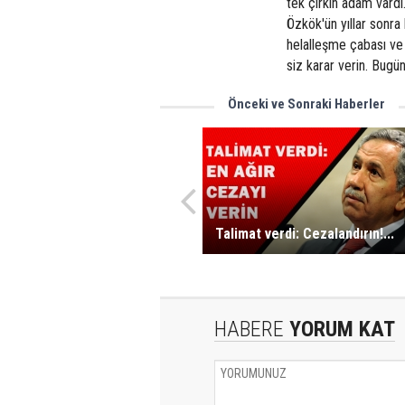
tek çirkin adam vardı
Özkök'ün yıllar sonra
helalleşme çabası ve
siz karar verin. Bugü
Önceki ve Sonraki Haberler
Talimat verdi: Cezalandırın!...
HABERE
YORUM KAT