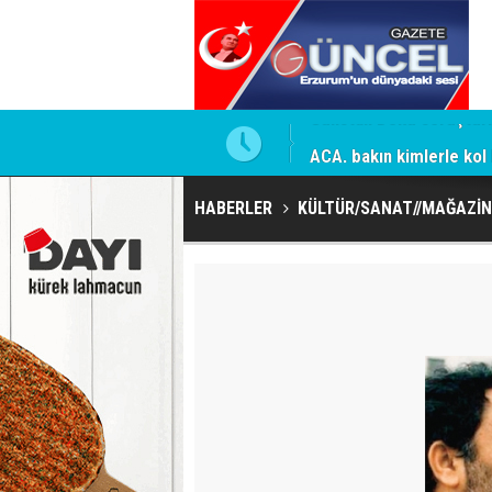
mesi için firmaya resmi talimat
ACA, bakın kimlerle kol 
HABERLER
KÜLTÜR/SANAT//MAĞAZİN