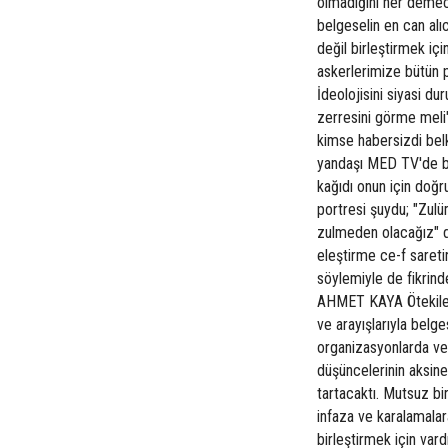
olmadığını her demeci
belgeselin en can alı
değil birleştirmek içi
askerlerimize bütün p
İdeolojisini siyasi du
zerresini görme meli
kimse habersizdi belk
yandaşı MED TV'de bi
kağıdı onun için doğ
portresi şuydu; "Zul
zulmeden olacağız" di
eleştirme ce-f saretin
söylemiyle de fikrind
AHMET KAYA Ötekileşt
ve arayışlarıyla be
organizasyonlarda ve
düşüncelerinin aksine 
tartacaktı. Mutsuz b
infaza ve karalamalar
birleştirmek için va