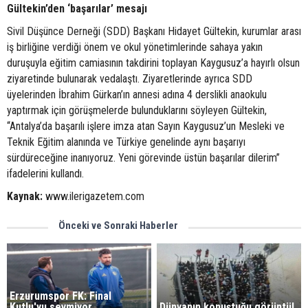
Gültekin’den ‘başarılar’ mesajı
Sivil Düşünce Derneği (SDD) Başkanı Hidayet Gültekin, kurumlar arası
iş birliğine verdiği önem ve okul yönetimlerinde sahaya yakın
duruşuyla eğitim camiasının takdirini toplayan Kaygusuz’a hayırlı olsun
ziyaretinde bulunarak vedalaştı. Ziyaretlerinde ayrıca SDD
üyelerinden İbrahim Gürkan’ın annesi adına 4 derslikli anaokulu
yaptırmak için görüşmelerde bulunduklarını söyleyen Gültekin,
“Antalya’da başarılı işlere imza atan Sayın Kaygusuz’un Mesleki ve
Teknik Eğitim alanında ve Türkiye genelinde aynı başarıyı
sürdüreceğine inanıyoruz. Yeni görevinde üstün başarılar dilerim”
ifadelerini kullandı.
Kaynak:
www.ilerigazetem.com
Önceki ve Sonraki Haberler
Erzurumspor FK: Final
Kutlu'yu sevmiyor
Dünyanın konuştuğu görüntü!