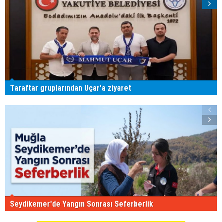
Taraftar gruplarından Uçar'a ziyaret
Seydikemer'de Yangın Sonrası Seferberlik