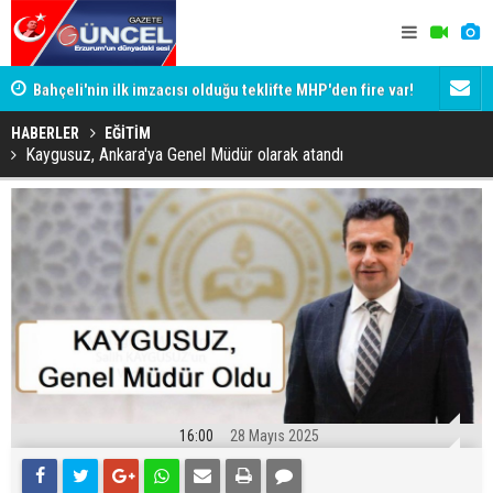
Bahçeli'nin ilk imzacısı olduğu teklifte MHP'den fire var!
Siyaset-Se
İşte imzalamayan o isim
Altınok ve K
HABERLER
EĞİTİM
Kaygusuz, Ankara'ya Genel Müdür olarak atandı
16:00
28 Mayıs 2025