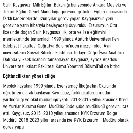
Salih Kaygusuz, Milli Eğitim Bakanlığı bünyesinde Ankara Mesleki ve
Teknik Eğitim Genel Müdürlüğü görevine getirildi. Eğitim camiasında
farklı kademelerde uzun yıllar görev yapan Kaygusuz’un yeni
görevine yarın itibarıyla başlayacağı duyuruldu. Erzurum’un Oltu
ilçesinde doğan Salih Kaygusuz, ilk, orta ve lise eğitimini
memleketinde tamamladı. 1999 yılında Atatürk Üniversitesi Fen
Edebiyat Fakültesi Coğrafya Bölümü’nden mezun oldu. Aynı
üniversitenin Sosyal Bilimler Enstitüsü Türkiye Coğrafyası Anabilim
Dalı’nda yüksek lisansını tamamlayan Kaygusuz, ayrıca Anadolu
Üniversitesi İktisat Fakültesi Kamu Yönetimi Bölümü’nü de bitirdi.
Eğitimcilikten yöneticiliğe
Meslek hayatına 1999 yılında Esenyamaç İlköğretim Okulu’nda
öğretmen olarak başlayan Kaygusuz, farklı okullarda müdür
yardımcılığı ve okul müdürlüğü yaptı. 2013-2015 yılları arasında Kredi
ve Yurtlar Kurumu Genel Müdürlüğünde şube müdürlüğü görevini icra
etti. Kaygusuz, 2015–2018 yılları arasında KYK Erzurum Bölge
Müdürü, 2018-2023 yılları arasında ise KYK Erzurum İl Müdürü olarak
görev yaptı.