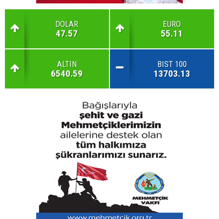
DOLAR
EURO
47.57
55.11
ALTIN
BIST 100
6540.59
13703.13