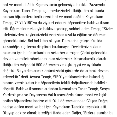
bot ve mont dağıttı. Kış mevsimin gelmesiyle birlikte Pazaryolu
Kaymakam Taner Tengir ilçe merkezindeki ilköğretim okulunda
okuyan öğrencilere kışlık giysi, bot ve mont dağıttı. Kaymakam
Tengir, 75.Yıl YİBO'yu da ziyaret ederek öğrencilere baklava ikram
etti. Öğrencilere elleriyle baklava yedirip, sohbet eden Tengir, "Sizler
ailelerinizden, köylerinizdeki evinizden uzakta eğitim ve öğrenim
görmektesiniz. Bol bol kitap okuyun. Derslerine çalışın. Okulda
kazandığınız çalışma disiplinini bırakmayın. Devletimiz sizlerin
okuması için bütün imkanlarını seferber etmiştir. Çünkü gelecekte
devleti ve milleti yönetecek olan sizlersiniz. Kaymakamlık olarak
ilköğretim çağındaki 500 öğrencimize kışlık giysi ve ayakkabı
dağıttık. Bu yardımlarımız önümüzdeki günlerde de artarak devam
edecektir." dedi. Ayrıca Tengir, YİBO' yatakhanelerinin bulunduğu
binanın zemin katını ise öğrencilerin teklifi doğrultusunda halıfleks
döşetti. Baklava ikramının ardından Kaymakam Taner Tengir, Sosyal
Yardımlaşma ve Dayanışma Vakfı aracılığıyla alınan mont ve kışlık
botları öğrencilere hediye etti. Okul öğrencilerinden Gülşen Dağcı,
hediye edilen mont ve bot için Kaymakam Tengir'e teşekkür etti.
Okuyup doktor olmak istediğini ifade eden Dağcı, "Bizlere sunulan bu