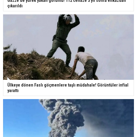
Gazze'de yürek yakan görüntü! 112 cenaze 3 yıl sonra enkazdan
çıkarıldı
Ülkeye dönen Faslı göçmenlere taşlı müdahale! Görüntüler infial
yarattı