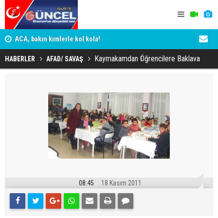
n
ACA, bakın kimlerle kol kola!
Erzurumspo
Kaymakamdan Öğrencilere Baklava
HABERLER
AFAD/ SAVAŞ
08:45
18 Kasım 2011