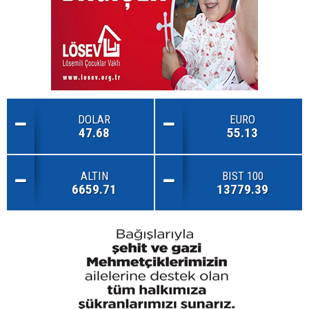
DOLAR
EURO
47.68
55.13
ALTIN
BIST 100
6659.71
13779.39