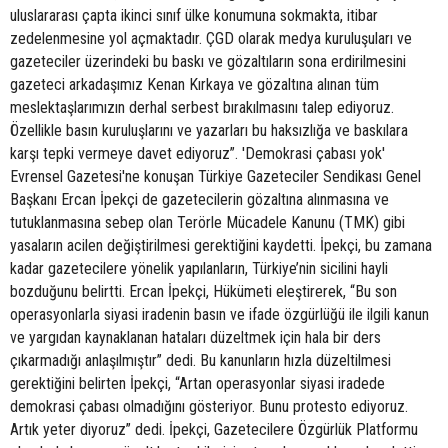
uluslararası çapta ikinci sınıf ülke konumuna sokmakta, itibar
zedelenmesine yol açmaktadır. ÇGD olarak medya kuruluşuları ve
gazeteciler üzerindeki bu baskı ve gözaltıların sona erdirilmesini
gazeteci arkadaşımız Kenan Kırkaya ve gözaltına alınan tüm
meslektaşlarımızın derhal serbest bırakılmasını talep ediyoruz.
Özellikle basın kuruluşlarını ve yazarları bu haksızlığa ve baskılara
karşı tepki vermeye davet ediyoruz”. 'Demokrasi çabası yok'
Evrensel Gazetesi'ne konuşan Türkiye Gazeteciler Sendikası Genel
Başkanı Ercan İpekçi de gazetecilerin gözaltına alınmasına ve
tutuklanmasına sebep olan Terörle Mücadele Kanunu (TMK) gibi
yasaların acilen değiştirilmesi gerektiğini kaydetti. İpekçi, bu zamana
kadar gazetecilere yönelik yapılanların, Türkiye’nin sicilini hayli
bozduğunu belirtti. Ercan İpekçi, Hükümeti eleştirerek, “Bu son
operasyonlarla siyasi iradenin basın ve ifade özgürlüğü ile ilgili kanun
ve yargıdan kaynaklanan hataları düzeltmek için hala bir ders
çıkarmadığı anlaşılmıştır” dedi. Bu kanunların hızla düzeltilmesi
gerektiğini belirten İpekçi, “Artan operasyonlar siyasi iradede
demokrasi çabası olmadığını gösteriyor. Bunu protesto ediyoruz.
Artık yeter diyoruz” dedi. İpekçi, Gazetecilere Özgürlük Platformu