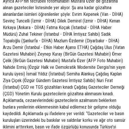
Ayrıca AFP’nin tecrübeli fotomuhabiri Mustafa Özer de gözaltına
alınan gazeteciler listesinde yer alıyor. Şu ana kadar gözaltına
alınanlardan isimleri öğrenilenler şöyle: Evrim Kepenek (Van - DİHA)
Sevinç Tuncelli (İzmir - DİHA) Dilek Demirel (İzmir - DİHA) Kenan
Kırkaya (Ankara - DİHA) Fatma Koçak (İstanbul - DİHA Haber
Müdürü) Zuhal Tekiner (İstanbul - DİHA İmtiyaz Sahibi) Sadık
Topaloğlu (Şanlıurfa - DİHA) Mazlum Özdemir (Diyarbakır - DİHA)
Arzu Demir (İstanbul - Etkin Haber Ajansı ETHA) Çağdaş Ulus (Vatan
Gazetesi Muhabiri) Zeynep Kuray (BirGün Gazetesi Muhabiri) Ömer
Çelik (BirGün Gazetesi Muhabiri) Mustafa Özer (AFP Foto Muhabiri)
Nahide Ermiş (Özgür Halk ve Demokratik Modernite Dergisi'nin yayın
kurulu üyesi) İsmail Yıldız (İstanbul) Semiha Alankuş Çağdaş Kaplan
Ziya Çiçek (Özgür Gündem Gazetesi İmtiyaz Sahibi) Nuri Fırat
(İstanbul) ÇGD ve TGS gözaltıları kınadı Çağdaş Gazeteciler Derneği
(ÇGD) Yönetim Kurulu gazetecilerin gözaltına alınmasını kınadı.
Açıklamada, cezaevlerindeki gazetecilerin azalmasını beklerken
bunlara yenilerinin eklenmesinin kabul edilemez bir gelişme olduğu
kaydedildi. Açıklamada şu ifadelere yer verildi: “Gazeteciler ve basın
kuruluşları üzerindeki bu baskılar ve saldırılar korku ve ağır oto sansür
iklimini arttırırken, basın ve ifade özgürlüğü konusunda Türkiye’yi