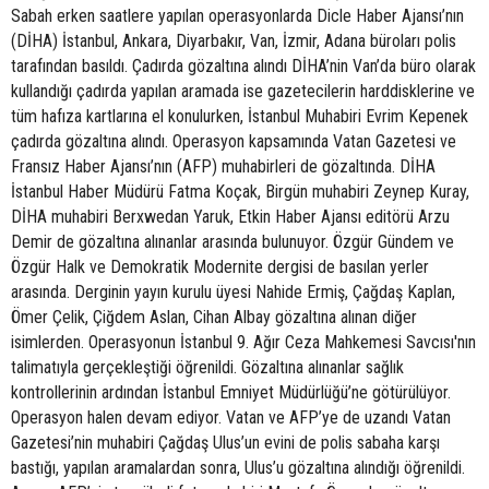
Sabah erken saatlere yapılan operasyonlarda Dicle Haber Ajansı’nın
(DİHA) İstanbul, Ankara, Diyarbakır, Van, İzmir, Adana büroları polis
tarafından basıldı. Çadırda gözaltına alındı DİHA’nin Van’da büro olarak
kullandığı çadırda yapılan aramada ise gazetecilerin harddisklerine ve
tüm hafıza kartlarına el konulurken, İstanbul Muhabiri Evrim Kepenek
çadırda gözaltına alındı. Operasyon kapsamında Vatan Gazetesi ve
Fransız Haber Ajansı’nın (AFP) muhabirleri de gözaltında. DİHA
İstanbul Haber Müdürü Fatma Koçak, Birgün muhabiri Zeynep Kuray,
DİHA muhabiri Berxwedan Yaruk, Etkin Haber Ajansı editörü Arzu
Demir de gözaltına alınanlar arasında bulunuyor. Özgür Gündem ve
Özgür Halk ve Demokratik Modernite dergisi de basılan yerler
arasında. Derginin yayın kurulu üyesi Nahide Ermiş, Çağdaş Kaplan,
Ömer Çelik, Çiğdem Aslan, Cihan Albay gözaltına alınan diğer
isimlerden. Operasyonun İstanbul 9. Ağır Ceza Mahkemesi Savcısı'nın
talimatıyla gerçekleştiği öğrenildi. Gözaltına alınanlar sağlık
kontrollerinin ardından İstanbul Emniyet Müdürlüğü’ne götürülüyor.
Operasyon halen devam ediyor. Vatan ve AFP’ye de uzandı Vatan
Gazetesi’nin muhabiri Çağdaş Ulus’un evini de polis sabaha karşı
bastığı, yapılan aramalardan sonra, Ulus’u gözaltına alındığı öğrenildi.