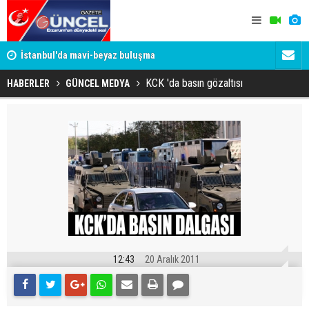
um
İstanbul'da mavi-beyaz buluşma
Erzurumspo
KCK 'da basın gözaltısı
HABERLER
GÜNCEL MEDYA
12:43
20 Aralık 2011