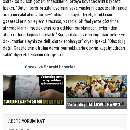
olarak da bu son gözaltılar tepkilerini ortaya koyacaklarını kaydetti.
İpekçi, “Bütün 'terör örgütü' üyelerini veya yapılarını gazetecilik işinde
aramanın akıl almaz bir şey” olduğunu kaydederek, tutuklanan
gazetecilerin bir eylem sırasında, yasadışı bir faaliyette gözaltına
alınmadıklarını, mesleklerini icra ettikleri bürolarından, evlerinden
alınıp götürüldüğünü hatırlattı. “Buralardaki gazeteciliğe dair belge ve
dokümanlar aleyhinize delil olarak toplanıyor” diyen İpekçi, “Olacak iş
değil. Gazetelerin etrafını demir parmaklıklarla çevirip kuşatmadıkları
kaldı” diyerek tepkisini dile getirdi.
Önceki ve Sonraki Haberler
'Gizli kaçak' dönemi!
Vatandaşa MÜJDELİ HABER
HABERE
YORUM KAT