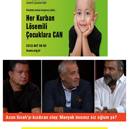
Acun Ilıcalı'yı kızdıran olay: Manyak mısınız siz oğlum ya?