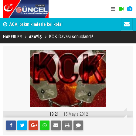
n
ACA, bakın kimlerle kol kola!
Erzurumspo
KCK Davası sonuçlandı!
HABERLER
ASAYİŞ
19:21
15 Mayıs 2012