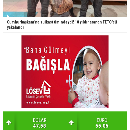
Cumhurbaşkanı'na suikast timindeydi! 10 yıldır aranan FETÖ'cü
yakalandı
DOLAR
EURO
47.58
55.05