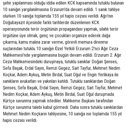
şehir yapılanması olduğu iddia edilen KCK kapsamında tutuklu bulunan
10 sanığın yargılanılmasına Erzurum'da devam edildi. 1 sanık tahliye
olurken 10 sanığa toplamda 155 yıl hapis cezası verildi. Ağrı'nın
Doğubayazıt ilçesinde farklı tarihlerde düzenlenen KCK
operasyonunda terör örgütünün propagandası yapmak, silahlı terör
örgütüne üye olmak, genç ve çocukları organize ederek dağa
çıkarma, kamu malına zarar verme, görevli memura direnme
suçlarından tutuklu 10 sanığın Özel Yetkili Erzurum 2'nci Ağır Ceza
Mahkemesi'nde yargılanmasına bugün devam edildi. Erzurum 2. Ağır
Ceza Mahkemesindeki duruşmaya, tutuklu sanıklar Doğan Şenses,
Sefa Başak, Erdal Sayın, Remzi Gegez, Sait Tayfur, Mehmet Nedim
Koçkar, Adem Aykuş, Metin Birdal, Suat Oğul ve Engin Yerlikaya ile
sanıkların avukatları ve yakınları katıldı. Tutuklu sanıklardan Doğan
Şenses, Sefa Başak, Erdal Sayın, Remzi Gegez, Sait Tayfur, Mehmet
Nedim Koçkar, Adem Aykuş, Metin Birdal, Suat Oğul duruşmada
Kürtçe savunma yapmak istediler. Mahkeme Başkanı tarafından
Kürtçe savunma talebi kabul görmedi. Daha sonra tutuklu sanıklardan
Mehmet Nedim Koçkarın tahliyesine, 10 sanığa ise toplamda 155 yıl
hapis cezası verildi.