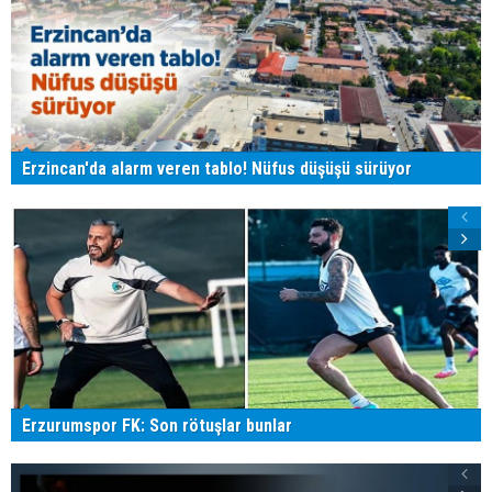
Erzincan'da alarm veren tablo! Nüfus düşüşü sürüyor
Erzurumspor FK: Son rötuşlar bunlar