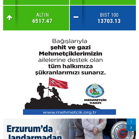
ALTIN
BIST 100
6517.47
13703.13