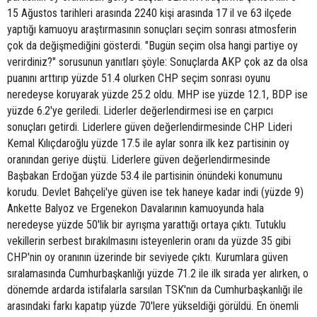
15 Ağustos tarihleri arasında 2240 kişi arasında 17 il ve 63 ilçede
yaptığı kamuoyu araştırmasının sonuçları seçim sonrası atmosferin
çok da değişmediğini gösterdi. "Bugün seçim olsa hangi partiye oy
verirdiniz?" sorusunun yanıtları şöyle: Sonuçlarda AKP çok az da olsa
puanını arttırıp yüzde 51.4 olurken CHP seçim sonrası oyunu
neredeyse koruyarak yüzde 25.2 oldu. MHP ise yüzde 12.1, BDP ise
yüzde 6.2'ye geriledi. Liderler değerlendirmesi ise en çarpıcı
sonuçları getirdi. Liderlere güven değerlendirmesinde CHP Lideri
Kemal Kılıçdaroğlu yüzde 17.5 ile aylar sonra ilk kez partisinin oy
oranından geriye düştü. Liderlere güven değerlendirmesinde
Başbakan Erdoğan yüzde 53.4 ile partisinin önündeki konumunu
korudu. Devlet Bahçeli'ye güven ise tek haneye kadar indi (yüzde 9)
Ankette Balyoz ve Ergenekon Davalarının kamuoyunda hala
neredeyse yüzde 50'lik bir ayrışma yarattığı ortaya çıktı. Tutuklu
vekillerin serbest bırakılmasını isteyenlerin oranı da yüzde 35 gibi
CHP'nin oy oranının üzerinde bir seviyede çıktı. Kurumlara güven
sıralamasında Cumhurbaşkanlığı yüzde 71.2 ile ilk sırada yer alırken, o
dönemde ardarda istifalarla sarsılan TSK'nın da Cumhurbaşkanlığı ile
arasındaki farkı kapatıp yüzde 70'lere yükseldiği görüldü. En önemli