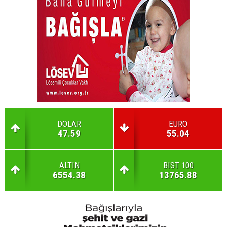
DOLAR
EURO
47.59
55.04
ALTIN
BIST 100
6554.38
13765.88