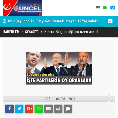
Oltu Çayı’nda Acı Olay: Serinlemek İsteyen 12 Yaşındaki
Trabzon Bü
Ertuğrul Hayatını Kaybetti
Salah forma
Kemal Kılıçdaroğlu'nu üzen anket
HABERLER
SİYASET
10:31
06 Eylül 2011