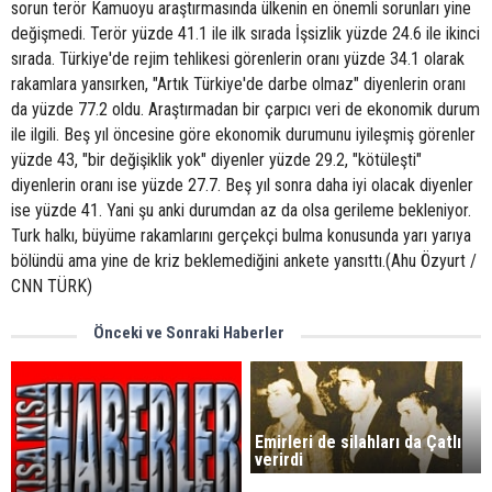
sorun terör Kamuoyu araştırmasında ülkenin en önemli sorunları yine
değişmedi. Terör yüzde 41.1 ile ilk sırada İşsizlik yüzde 24.6 ile ikinci
sırada. Türkiye'de rejim tehlikesi görenlerin oranı yüzde 34.1 olarak
rakamlara yansırken, "Artık Türkiye'de darbe olmaz" diyenlerin oranı
da yüzde 77.2 oldu. Araştırmadan bir çarpıcı veri de ekonomik durum
ile ilgili. Beş yıl öncesine göre ekonomik durumunu iyileşmiş görenler
yüzde 43, "bir değişiklik yok" diyenler yüzde 29.2, "kötüleşti"
diyenlerin oranı ise yüzde 27.7. Beş yıl sonra daha iyi olacak diyenler
ise yüzde 41. Yani şu anki durumdan az da olsa gerileme bekleniyor.
Turk halkı, büyüme rakamlarını gerçekçi bulma konusunda yarı yarıya
bölündü ama yine de kriz beklemediğini ankete yansıttı.(Ahu Özyurt /
CNN TÜRK)
Önceki ve Sonraki Haberler
Emirleri de silahları da Çatlı
verirdi