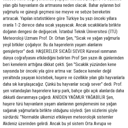
yılan gibi hayvanların da artmasına neden olacak. Bahar aylarının bol
yağmurlu ve güneşli geçmesi ise meyve ve sebze bereketini
artıracak. Yapılan istatistiklere göre Türkiye bu yazı önceki yıllara
oranla 1-2 derece daha sıcak yaşayacak. Ancak sıcaklıklarla birlikte
doğanın dengesi de değişecek. İstanbul Teknik Üniversitesi (İTÜ)
Meteoroloji Uzmanı Prof. Dr. Orhan Şen, "Sıcak ve yağan yağmurla
yeşil bitkiler çoğalıyor. Bu da haşerelerin yaşam alanlarını
genişletiyor" dedi. HAŞERELER SICAĞI SEVER Küresel ısınmanın
dünya coğrafyasını etkilediğini belirten Prof Şen yazın ilk günlerinden
beri kenelerin arttığına dikkat çekti. Şen "Sıcaklık yüzünden kene
sayısında bir önceki yıla göre artma var. Sadece keneler değil
yeraltında yaşayan köstebek, haşere ve özellikle yılan gibi hayvanlarla
daha sık karşılaşacağız. Çünkü bu hayvanlar sıcağı sever" dedi. Prof.
şen vatandaşları haşerelere karşı park, bahçe gibi açık alanlarda daha
dikkatli davranmaya çağırdı. ANİDEN YAĞMUR YAĞABİLİR Şen,
haşere türü hayvanların yaşam alanlarının genişlemesini ise yağan
sağanak yağmurlarla birlikte olduğunu söyledi. Şen sözlerini şöyle
sürdürdü: "Normalde ülkemizi etkileyen meteorolojik sistemler
Akdeniz üzerinden gelirdi. Ancak bu yıl sistem Orta Avrupa ve