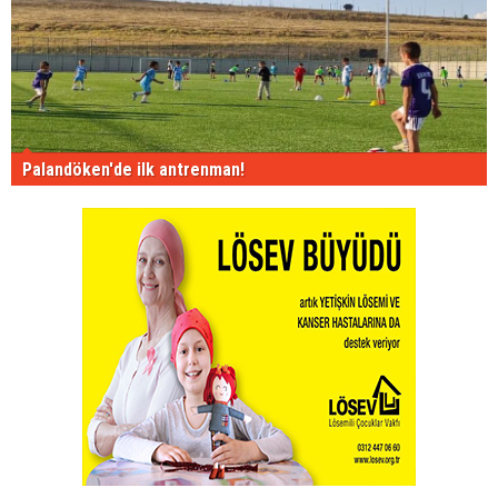
Palandöken'de ilk antrenman!