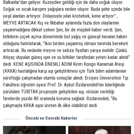
Balkanlar'dan geliyor. Kuzeyden geldiği için de daha soğuk oluyor.
Soğuk ve sıcak karışımı yağışlara neden oluyor. Buda şehir içinde bile
yeşil alanları artırıyor. Dolayısıyla yılan köstebek, kene artıyor." ,
MEYVE ARTACAK Kış ve İlkbahar aylarında fazla don olaylarının
yaşanmadığına dikkat çeken Şen, bir de müjdeli haber verdi. Şen,
bitkilerin çiçek açma döneminde bol yağış ve güneşli havanın hakim
olduğunu hatırlatarak, "İkisi birden yaşanmış olması tarımda bereketi
artıracak. Bu nedenle meyve ve sebze fiyatları yarıya inebilir. Çünkü
ihtiyaç duyulan güneş ışını ve su bitkiler tarafından yeteri kadar alındı"
dedi. KENE AŞISINDA ÖNEMLİ ADIM Kırım Kongo Kanamalı Ateşi
(KKKA) hastalığına karşı aşı geliştirilmesi için Türk bilim adamlarının
yürüttüğü çalışmadan olumlu sonuçlar alındı. Erciyes Üniversitesi Tıp
Fakültesi öğretim üyesi Prof. Dr. Aykut Özdarendeli'nin liderliğinde
yürütülen TÜBİTAK projesiyle geliştirilen aşı, virüsün verildiği
farelerde yüzde 80 oranında koruma sağladı. Özdarendeli, "Bu
çalışmayla KKKA aşısı üreten ilk ülke olabilirizî dedi.
Önceki ve Sonraki Haberler