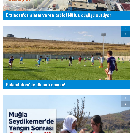
Erzincan'da alarm veren tablo! Nüfus düşüşü sürüyor
Palandöken'de ilk antrenman!