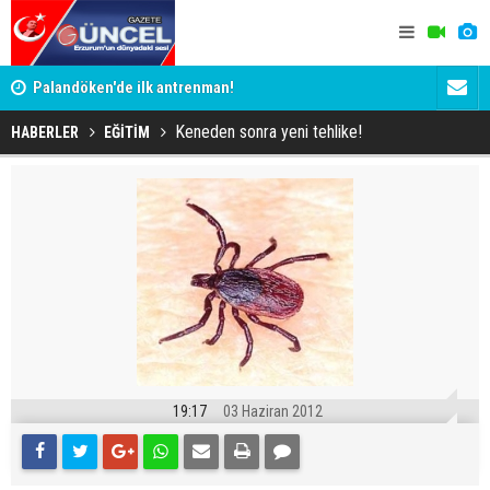
Palandöken'de ilk antrenman!
Erzurum'un 
Kaptan Yumlu piknikte!
Keneden sonra yeni tehlike!
HABERLER
EĞİTİM
19:17
03 Haziran 2012