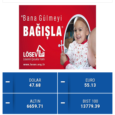
DOLAR
EURO
47.68
55.13
ALTIN
BIST 100
6659.71
13779.39