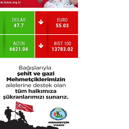
DOLAR
EURO
47.7
55.03
ALTIN
BIST 100
6621.04
13783.02