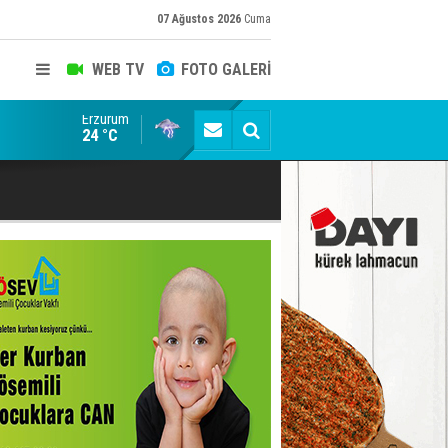
07 Ağustos 2026
Cuma
WEB TV
FOTO GALERİ
Erzurum
Rodriguez'in doğum günü kutlandı
24 °C