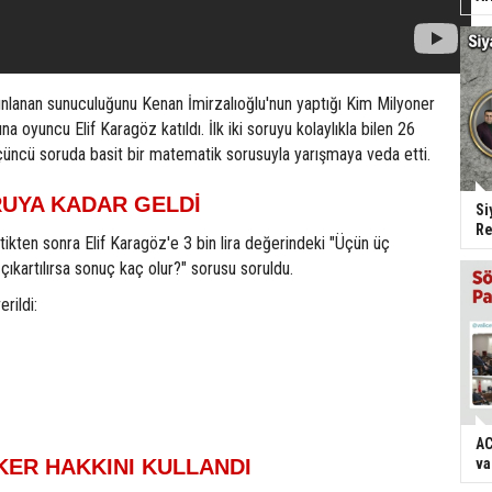
ınlanan sunuculuğunu Kenan İmirzalıoğlu'nun yaptığı Kim Milyoner
a oyuncu Elif Karagöz katıldı. İlk iki soruyu kolaylıkla bilen 26
çüncü soruda basit bir matematik sorusuyla yarışmaya veda etti.
UYA KADAR GELDİ
Si
Re
eçtikten sonra Elif Karagöz'e 3 bin lira değerindeki "Üçün üç
ı çıkartılırsa sonuç kaç olur?" sorusu soruldu.
erildi:
AC
KER HAKKINI KULLANDI
va