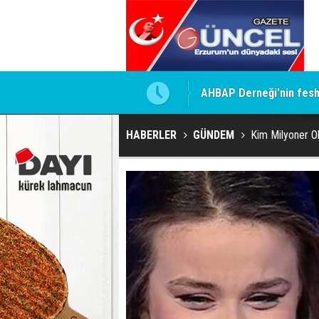
AHBAP Derneği'nin feshi
Erzurum Adliyesindeki ya
HABERLER
GÜNDEM
Kim Milyoner Ol