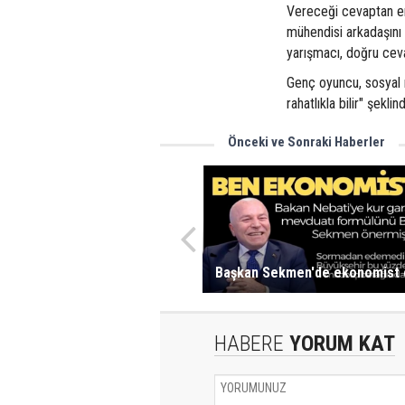
Vereceği cevaptan em
mühendisi arkadaşını 
yarışmacı, doğru ceva
Genç oyuncu, sosyal 
rahatlıkla bilir" şekli
Önceki ve Sonraki Haberler
Başkan Sekmen'de ekonomist ç
HABERE
YORUM KAT