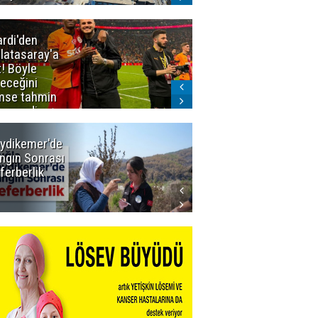
ardi'den
Taraftar
latasaray'a
gruplarından
t! Böyle
Uçar'a ziyaret
teceğini
mse tahmin
emezdi
ydikemer'de
Muğla
ngın Sonrası
Büyükşehir
ferberlik
Tüm
İmkânlarıyla
Yangın
Sahasında