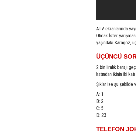
ATV ekranlarında yay
Olmak İster yarışmasın
yaşındaki Karagöz, ü
ÜÇÜNCÜ SOR
2 bin liralık barajı g
katından ikinin iki kat
Şıklar ise şu şekilde v
A: 1
B: 2
C: 5
D: 23
TELEFON JO