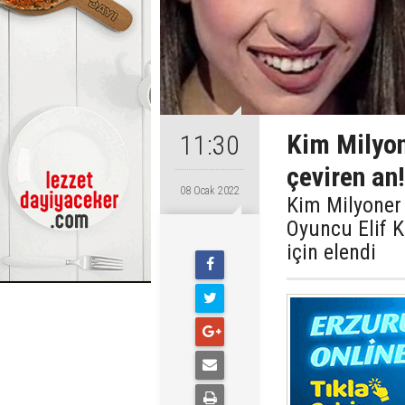
Kim Milyon
11:30
çeviren an!
08 Ocak 2022
Kim Milyoner 
Oyuncu Elif 
için elendi