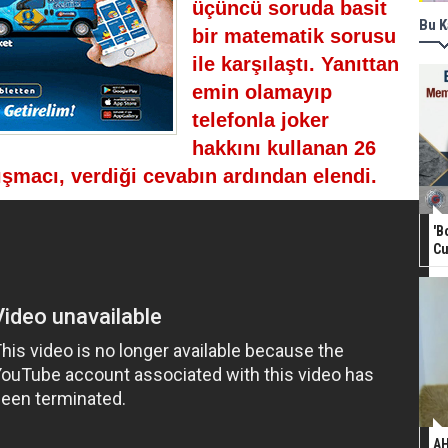
üçüncü soruda basit
Bu K
bir matematik sorusu
ile karşılaştı. Yanıttan
emin olamayıp
telefonla joker
hakkını kullanan 26
ışmacı, verdiği cevabın ardından elendi.
'B
Cu
AH