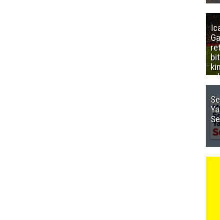
Ic
Ga
re
bi
ki
ed
Se
Ya
Se