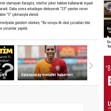
in olamayan Karagöz, telefon joker hakkını kullanarak inşaat
aradı. Daha sonra arkadaşını dinleyerek "23" yanıtını veren
bın "5" çıkmasıyla elendi.
medyada gündem olurken, "Bu soruyu ilk okul çocukları bile
nde yorumlar yapıldı.
Es
'A
ıktı
Galatasaray transfer haberleri