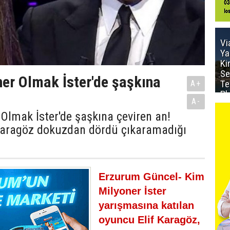
Vi
Ya
Ki
Se
er Olmak İster'de şaşkına
Te
A+
Pl
A-
Olmak İster'de şaşkına çeviren an!
Karagöz dokuzdan dördü çıkaramadığı
Erzurum Güncel- Kim
Milyoner İster
yarışmasına katılan
oyuncu Elif Karagöz,