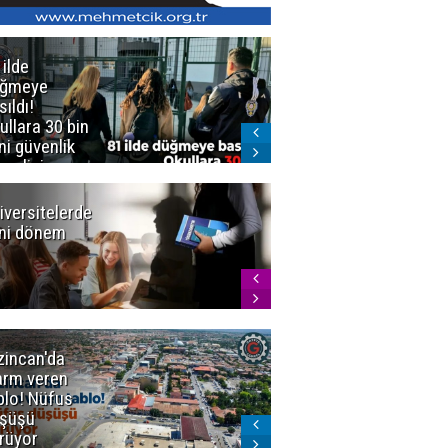
 ilde
Erzurum'da
üğmeye
Kürekle
sıldı!
işlenen
ullara 30 bin
vahşette karar
ni güvenlik
kesinleşti!
revlisi
Yargıtay
cezaları onadı
iversitelerde
Başkan
ni dönem
Sekmen'den
Tercih
Döneminde
Erzurum
Vurgusu
zincan'da
Meteoroloji
arm veren
uyardı!
blo! Nüfus
Doğu'ya yaz
şüşü
gelmeyecek
rüyor