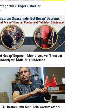
ategorideki Diğer Haberler
ot Hesap' Depremi: Memet Aca ve "Erzurum
mhuriyeti" İddiaları Gündemde
BAP Derneği'nin feshi için kayyum atandı