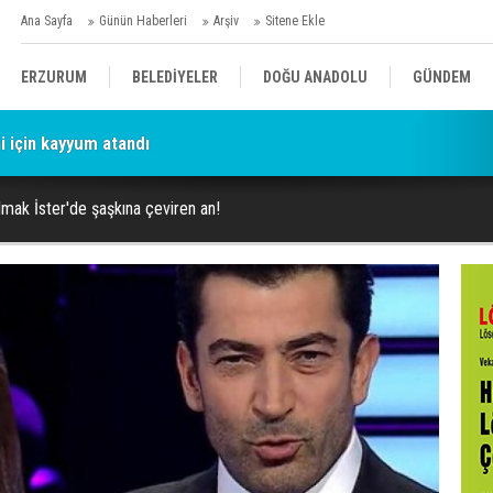
Ana Sayfa
Günün Haberleri
Arşiv
Sitene Ekle
ERZURUM
BELEDİYELER
DOĞU ANADOLU
GÜNDEM
 için kayyum atandı
SİYASET
AFAD/ SAVAŞ
SPOR
ngının detayları belli oldu!
mak İster'de şaşkına çeviren an!
KÜLTÜR/SANAT//MAĞAZİN
BODRUM