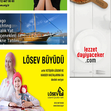
ago
Rodriguez'in
chting
doğum günü
ralık Yat
kutlandı
çenekleri ile
kne Tatilini
anlayın