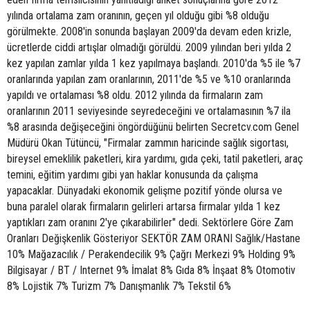
yılında ortalama zam oranının, geçen yıl olduğu gibi %8 olduğu
görülmekte. 2008'in sonunda başlayan 2009'da devam eden krizle,
ücretlerde ciddi artışlar olmadığı görüldü. 2009 yılından beri yılda 2
kez yapılan zamlar yılda 1 kez yapılmaya başlandı. 2010'da %5 ile %7
oranlarında yapılan zam oranlarının, 2011'de %5 ve %10 oranlarında
yapıldı ve ortalaması %8 oldu. 2012 yılında da firmaların zam
oranlarının 2011 seviyesinde seyredeceğini ve ortalamasının %7 ila
%8 arasında değişeceğini öngördüğünü belirten Secretcv.com Genel
Müdürü Okan Tütüncü, "Firmalar zammın haricinde sağlık sigortası,
bireysel emeklilik paketleri, kira yardımı, gıda çeki, tatil paketleri, araç
temini, eğitim yardımı gibi yan haklar konusunda da çalışma
yapacaklar. Dünyadaki ekonomik gelişme pozitif yönde olursa ve
buna paralel olarak firmaların gelirleri artarsa firmalar yılda 1 kez
yaptıkları zam oranını 2'ye çıkarabilirler" dedi. Sektörlere Göre Zam
Oranları Değişkenlik Gösteriyor SEKTÖR ZAM ORANI Sağlık/Hastane
10% Mağazacılık / Perakendecilik 9% Çağrı Merkezi 9% Holding 9%
Bilgisayar / BT / Internet 9% İmalat 8% Gıda 8% İnşaat 8% Otomotiv
8% Lojistik 7% Turizm 7% Danışmanlık 7% Tekstil 6%