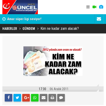
Aca
Amar süper ligi seviyor!
Erzurum Paş
mu?
Kim ne kadar zam alacak?
HABERLER
GÜNDEM
17:30
06 Aralık 2011