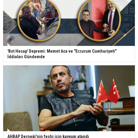
'Bot Hesap' Depremi: Memet Aca ve "Erzurum Cumhuriyeti"
İddiaları Gündemde
AHBAP Derneği'nin feshi için kayyum atandı