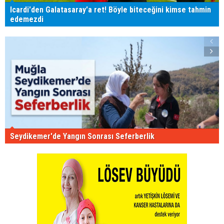
Icardi'den Galatasaray'a ret! Böyle biteceğini kimse tahmin
edemezdi
Seydikemer'de Yangın Sonrası Seferberlik