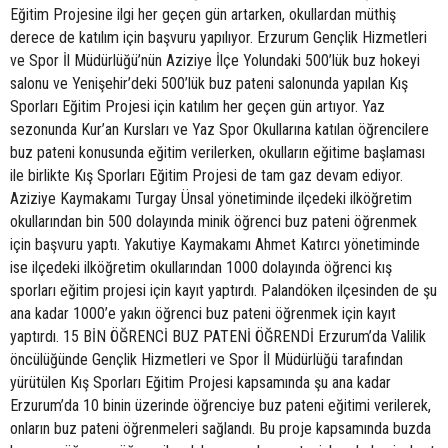
Eğitim Projesine ilgi her geçen gün artarken, okullardan müthiş
derece de katılım için başvuru yapılıyor. Erzurum Gençlik Hizmetleri
ve Spor İl Müdürlüğü’nün Aziziye İlçe Yolundaki 500’lük buz hokeyi
salonu ve Yenişehir’deki 500’lük buz pateni salonunda yapılan Kış
Sporları Eğitim Projesi için katılım her geçen gün artıyor. Yaz
sezonunda Kur’an Kursları ve Yaz Spor Okullarına katılan öğrencilere
buz pateni konusunda eğitim verilerken, okulların eğitime başlaması
ile birlikte Kış Sporları Eğitim Projesi de tam gaz devam ediyor.
Aziziye Kaymakamı Turgay Ünsal yönetiminde ilçedeki ilköğretim
okullarından bin 500 dolayında minik öğrenci buz pateni öğrenmek
için başvuru yaptı. Yakutiye Kaymakamı Ahmet Katırcı yönetiminde
ise ilçedeki ilköğretim okullarından 1000 dolayında öğrenci kış
sporları eğitim projesi için kayıt yaptırdı. Palandöken ilçesinden de şu
ana kadar 1000’e yakın öğrenci buz pateni öğrenmek için kayıt
yaptırdı. 15 BİN ÖĞRENCİ BUZ PATENİ ÖĞRENDİ Erzurum’da Valilik
öncülüğünde Gençlik Hizmetleri ve Spor İl Müdürlüğü tarafından
yürütülen Kış Sporları Eğitim Projesi kapsamında şu ana kadar
Erzurum’da 10 binin üzerinde öğrenciye buz pateni eğitimi verilerek,
onların buz pateni öğrenmeleri sağlandı. Bu proje kapsamında buzda