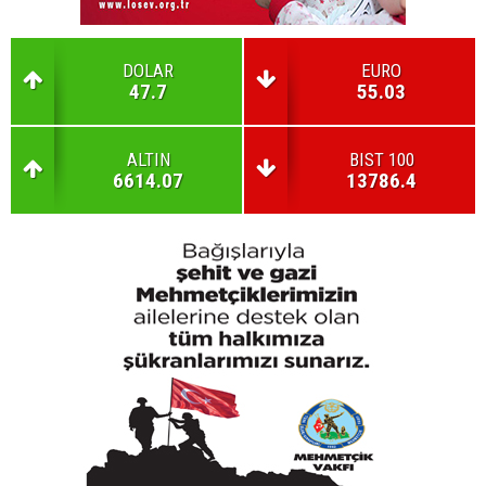
DOLAR
EURO
47.7
55.03
ALTIN
BIST 100
6614.07
13786.4