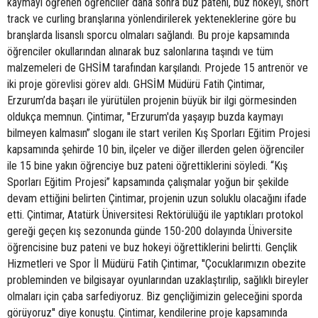
kaymayı öğrenen öğrenciler daha sonra buz pateni, buz hokeyi, short
track ve curling branşlarına yönlendirilerek yekteneklerine göre bu
branşlarda lisanslı sporcu olmaları sağlandı. Bu proje kapsamında
öğrenciler okullarından alınarak buz salonlarına taşındı ve tüm
malzemeleri de GHSİM tarafından karşılandı. Projede 15 antrenör ve
iki proje görevlisi görev aldı. GHSİM Müdürü Fatih Çintimar,
Erzurum’da başarı ile yürütülen projenin büyük bir ilgi görmesinden
oldukça memnun. Çintimar, ''Erzurum'da yaşayıp buzda kaymayı
bilmeyen kalmasın” sloganı ile start verilen Kış Sporları Eğitim Projesi
kapsamında şehirde 10 bin, ilçeler ve diğer illerden gelen öğrenciler
ile 15 bine yakın öğrenciye buz pateni öğrettiklerini söyledi. “Kış
Sporları Eğitim Projesi” kapsamında çalışmalar yoğun bir şekilde
devam ettiğini belirten Çintimar, projenin uzun soluklu olacağını ifade
etti. Çintimar, Atatürk Üniversitesi Rektörülüğü ile yaptıkları protokol
gereği geçen kış sezonunda günde 150-200 dolayında Üniversite
öğrencisine buz pateni ve buz hokeyi öğrettiklerini belirtti. Gençlik
Hizmetleri ve Spor İl Müdürü Fatih Çintimar, ''Çocuklarımızın obezite
probleminden ve bilgisayar oyunlarından uzaklaştırılip, sağlıklı bireyler
olmaları için çaba sarfediyoruz. Biz gençliğimizin geleceğini sporda
görüyoruz'' diye konuştu. Çintimar, kendilerine proje kapsamında