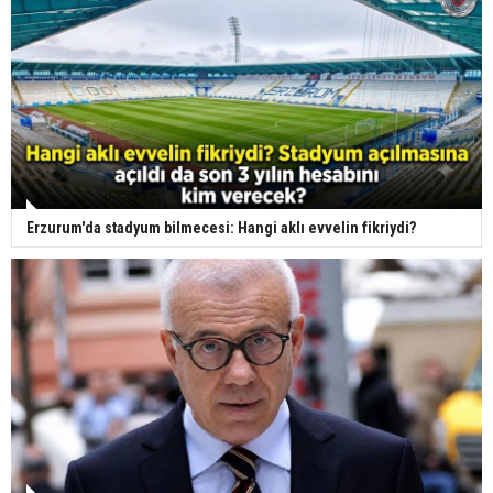
Erzurum'da stadyum bilmecesi: Hangi aklı evvelin fikriydi?