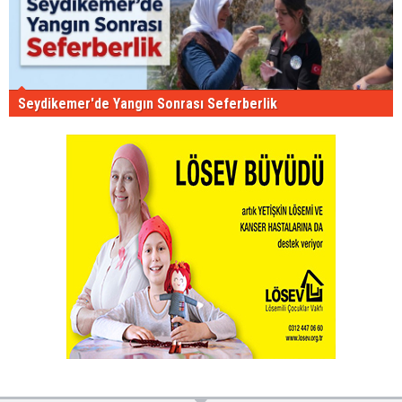
Seydikemer'de Yangın Sonrası Seferberlik