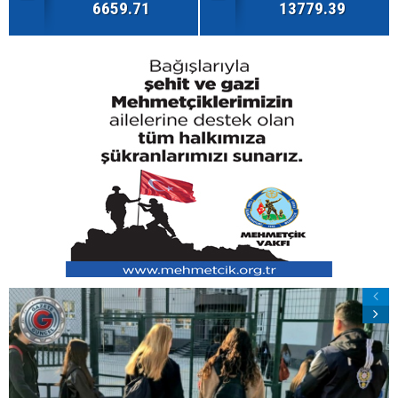
6659.71
13779.39