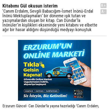
Kitabımı Gül okusun isterim
A+
'Canım Erdalım, Sevgili Babacığım-İsmet İnönü-Erdal
A-
İnönü Mektuplaşmaları' bir döneme ışık tutan ve
yazışmalardan oluşan bir kitap. Can Dündar'la
İnönüler'in kişilikleri ekseninde yeni kitabını ve elbette
ağır bir hasar aldığını düşündüğü medyayı konuştuk
Erzurum Güncel- Can Dündar'la yayına hazırladığı 'Canım Erdalım, Sevgili Babacığım-İsmet İnönü-Erdal İnönü Mektuplaşmaları'nı konuşmak üzere bir araya geldik. Kitap, İnönülerin 1947 ila 1952 yılları arasında birbirlerine yazdıkları mektuplarından oluşmakta. Tarihe bir başka açıdan ışık tutan ve baba-oğulu daha iyi tanımaya fırsat veren kitapta çarpıcı fotoğraflar da yer alıyor. Haberciliğe bir müddet ara veren ve 'Huzur buluyorum' dediği edebiyat dünyasında soluklanan Can Dündar'la kitabını ve medyayı konuştuk... - Nasıl oluyor da hiç değişmiyorsunuz; ilk tanıdığımız günkü gibisiniz. Değiştiniz mi yıllar içinde, biz mi fark etmedik? Saçlar beyazladı ama! Doğrusu geçen gün üniversitede söyleşi yaparken birdenbire fark ettim ki, oradaki çocukların yaşından fazlaydı meslekte geçen yıllarım. 1979'da mesleğe başladığımda doğmamışlardı, söylerken tuhaf geliyor gerçekten. Öğrencilere milattan önceden bahsediyormuşum gibi geliyordu. Sanırım üretmek genç tutuyor insanı. Daha doğrusu dinç tutuyor... - Kitapta yani mektuplarda hiçbir şekilde argo kelime kullanılmadığını görmek, dönem hakkında bir hayli ipucu veriyor... Unutmamak lazım ki, bir Cumhurbaşkanı ve oğlunun birbirlerine yazdığı mektuplar bunlar. Gerçi diyeceksiniz ki, bu memleket neler neler gördü. Ancak özenli bir dil kullandıkları doğru. Babalarına 'siz' diye hitap ediyorlar. Ben de en çok buna şaşırıyorum, çok alışık olmadığımız bir şey bu. Aralarında son derece saygılı bir mesafe var bir yandan, bir yandan da arkadaş yazışması gibi. Paşa zaten oğluna 'Arkadaş gibi yaz bana' diyor. Benim hissettiğim bir araya geldiklerinde, yüz yüzelerken ararlında daha mesafeli bir ilişki var. 'Gel oğlum kucağıma otur, bir makas alayım' havası yok. Coğrafi mesafe açılınca araya hasret girince duygusal mesafeleri kısalıyor. - Siz diye başlayan hitaplara rağmen ilişkilerini samimi buluyor musunuz baba-oğulun? Erdal Bey bana bahsetmişti bu konudan. 'Babamın bizi kucağına aldığını, öpüp kokladığını hiç hatırlamam' demişti. Mektuplarla yakınlaşan bir baba-oğul. - İsmet Paşa'nın mektuplarında İngilizce kelimeler kullanması dikkatimi çekti... O dönemde öğrenmeye başlamış, eve hoca gelirmiş. Fransızca biliyor. Hatta bir süre sonra gayet de iyi konuşmaya başlamış. - İsmet Paşa ancak taksit zamanı gelince para yollamış çocuklarına. 1947'lerde para yollamak bir dert, mektuplar bile bazen ulaşamıyormuş. Her kuruşun hesabını verme meselesi biraz da kişiliklerini ele veriyor. - Tam da bu noktada, İsmet İnönü'yü sevmeyenlerin de olduğunu düşünürsek, bu kitapla beraber çok farklı bir 'şef'le tanışmayacaklar mı? Tarih başka bir odada başka bir bakışla yazılıyor. İç dünyayı mektuplar çok ele verir. Anılarınızı yazdığınızı düşünün, aradan 40 yıl geçmiştir ve artık başka bir insansınızdır. Geçmişe dönünce farklı bir hikaye anlatabilirsiniz. Mektup bambaşka bir şey, o günkü duygunuz neyse onu anlatmışsınızdır. Günlükler ve mektuplar birini anlatırken çok önemli doneler içerir. İsmet Paşa'nın iç dünyası ortaya çıkıyor mektuplarda. - Yazmaktan o kadar uzaklaşıldı ve insanlar kendi dillerine yabancılaştı ki, yeni nesil için de hayli ilgi çekici olacaktır kitabınız. Mektup yazan son kuşaktı o yıllarda yaşayanlar. Bugünkü mail'leşme veya mesajlaşma iki satır yazıp hal hatır sorma şeklinde. Mektuplarda ciddi bir emek ve özen var. Mektupla beraber insana kıymet verme ve vakit ayırmak da bitti. - Dönemle alakalı ilginç ipuçları var mektuplarda. Haklısınız, Erdal Bey 40 ve 50'lerin Amerika'sını anlatıyor. Bowling'den bahsediyor, duvarda hava püskürten bir cihaz var diyor. Radyoyu anlatıyor. Anneleri oğullarına çeşitli çerezler yolluyor. Bir de bunların Köşk'ten gidiyor olması ilginç. - Siz en çok hangi mektuptan etkilendiniz? Yılbaşı gecesi Köşk'te yaşananlar mesela. Yılbaşı o dönem Hz. Muhammed'in doğduğu geceye rastlayınca Mevhibe Hanım içki içirtmiyor. Paşa kızıyla dans ediyor o gece, bezik oynuyorlar. İlginç bir bilgidir bu; bir ailenin iç yüzünü anlatır. Naif bir bilgidir. İSMET PAŞA OĞLUYLA SON DERECE İLGİLİ BİR BABA - Erdal Bey veya İsmet İnönü sizi şaşırttı mı mektuplarda? Paşa istese her iki oğlunu da siyasete sokardı, dışişlerine diplomat olarak yerleştirirdi, partiyi oğullarına devredebilirdi. Böyle bir hanedan geleneğinden geliyoruz. Oysa Paşa, bilime düşkün, bilim adamı olmalarını istiyor. Atatürk'ten sonraki adam oğlunun fizikçi olmasını istiyor. - Oğluna sürekli öğütler veriyor ve notlarını adım adım takip ediyor. Baskı yapıyor mu sizce? Keşke her baba bu mektupları okuyup biraz ders alsa. Oğluyla son derece ilgili, takip ediyor, soru soruyor, motive ediyor. Erdal Bey 'c' aldı diye üzülüp kıvranırken ona destek oluyor, daha iyisini yapabileceğine inandığını söylüyor. Erdal Bey'in ne denli disiplinli olduğunu görüyoruz mektuplarda. Espri yeteneğinin ilk ipuçlarını veriyor. Büyük bir sorumluluk duygusu olan bir adam. Yılbaşı gecesi abisiyle sinemaya gidip, yemek yiyip eve dönüyorlar. Çok özel insanlar. - Başbakan kitabınızı okur mu acaba, beğenir mi? Başbakan'dan ziyade Cumhurbaşkanı okusun isterim. Çocuklarıyla ilişkisini çok iyi idare ettiğini düşünüyorum. Basından uzak tutuyor, 'normal' yetişmelerini sağlamaya çalışıyor. Kendi yerine hazırlamıyor çocuklarını. Çankaya Köşkü'nde Cumhurbaşkanı Gül'ün bu kitabı çok daha iyi anlayarak okuyacağını düşünüyorum. O dönem Köşk'te fizik laboratuarı var düşünsenize. İsmet Paşa, oğlundan hidrojen bombasını ayrıntılı anlatmasını istiyor, o da anlatıyor mesela. Anlamıyor, bir daha anlatıyor. Gittiği konserde piyanistin nasıl çaldığını uzun uzun anlatan bir baba! Böyle siyasetçileri özlüyoruz. - Bugün baba-evlat ilişkileri bambaşka düzeyde! Biz bu ilişkiyi 'ne var ne yok, derslerin nasıl' düzeyinde tutuyoruz. Böyle söyleyince kendimizi iyi baba sanıyoruz. Bunun ötesi var, bakın savaştan yeni çıkmış bir ülkenin Cumhurbaşkanısınız, o koşullarda vakit ayırıp çocuğunuzla böyle ilgilenmek bambaşka bir şey. Kütüphanede paltoyla oturarak eli titreyerek yazıyor, ısınmak için yakıt yok. Kolay baba olunmuyor, Cumhurbaşkanı olunuyor ama baba olmak öyle kolay değil. - Erdal Bey gibi evlat olmak da zor... Beni çok etkileyen bölümlerden biri de İsmet Paşa devrildiği zaman Erdal bey'in babasını teselli etmesiydi. Ülkenin tek 'şefi'siniz, iktidarı kaybediyorsunuz ama oğlunuz 'Bu aslında en büyük zaferiniz' diye mektup yazıyor. Çok özel bir şey, o mektubu İsmet Paşa Bakanlar Kurulu'nda okuyor. sonradan. Sermayesinden endişe eden medyaya girmesin - NTV'deki format değişimi hakkında ne düşünüyorsunuz? Bu kadar kıstırılmışlıkta başka sektörlerde de yatırımı olan bir işadamının buna dayanabilmesi çok zor. Siz buradan bir ses veriyorsunuz, başka bir yerden sesinizi kısmanın yollarını arıyorlar. Demek ki bu medya düzeninde sakat bir şey var. Medya patronunun iktidarla en ufak bir ilişkisinin, temasının, beklentisinin ya da cezalandırma yönteminin olmaması gerekiyor. Bu olduğu sürece bütün patronlar aynı tehlikeyle karşı karşıya. İktidardan bağımsız iş imkanı zaten sınırlı, dolayısıyla medyada yatırımınız varsa söyleyeceğiniz her söz aleyhinize kullanılabilir. Amerikan dizilerindeki cümleler gibi oldu bu! Bizim için de yazdığımız, söylediğimiz her söz gelip patronunuzu vurabiliyor. O zaman onlar da haklı olarak, 'Bir dakika biz ne yapıyoruz, tüm sermayeyi tehlikeye mi atıyorum' diye düşünebiliyor. Keşke bu sektörlere girmeseler, sermayemizden madem endişe ediyoruz, madem iktidarla ilişkimizi bozmak istemiyoruz, medyaya neden giriyoruz? Medya muhaliftir, muhalif olmak zorundadır. Başbakan'ı alkışlamak için yeni bir gazeteye yeni bir televizyona ihtiyacımız yok. Olup biteni tüm çıplaklığıyla halka anlatmak için medyaya ihtiyacımız var. Bunu göze alamayacak, bu mücadeleyi veremeyecek olanların medya sektörüne girmemesi lazım. - Televizyon seyrediyor musunuz? Bir süredir hiç seyretmiyorum. Ciddi bir güven eksikliği bende de oldu. Eskiden biraz da mecburiyetten seyrederdim, simdi seyretmiyorum. - Haberler? Haberler de dahil, seyretmiyorum. Seyretmediğimden bu yana inanılmaz bir huzura kavuştum. Hoşuma giden programları seyredip, sevdiğim yazarları okuyorum, o kadar. - Uğur Dündar için ne düşündünüz? Bir gün sıra hepimize gelecek. Durup seyretmeye devam edersek, alkış seslerinden zaten kendi sesimizi duyamaz olduk. Türkiye'de basın özgürlüğü varmış gibi bir illüzyon yaratmaktansa dışarıda kalmak daha iyi. Bir süre taviz verilebiliyor belki, esneme noktanız var belki ama biz kırıldık. Esneyecek bir yer kalmadı. O noktada bırakmak çok daha iyi zaten. Dışarıda da yapılacak işler var, medyanın merkezinde olacağım diye direnmenin alemi yok. - İçinizde bir ukde kaldı mı, şunu da yapamadım gibi? Öyle bir doygunluk hissinde değilim. Kendimi belgesel ve kitapta iyi hissederdim zaten. Haberciliğin o toz dumanından sonra kitap bana çok iyi geldi. Belgesel hazırlığım var, ayrıca bir yıldır çalıştığım bir kitap var. Ona hazırlanıyorum. Medya, feryadı yansıtmakta geç kaldı - Van depreminin ardından medya dili size tuhaf geldi mi? Çok, bir defa belki moral olsun diye belki de müjde vermek için 'iyi' haberler yapıldı. İyimser mesaj vermekte fayda var ama her bir müjdeli haberin yanı sıra onlarca kara haber de var Van'da. Sorunları bu kadar es geçmemeliyiz diye düşünüyorum. Feryadı yansıtmakta geç kaldık. - Irkçı söylemler için ne diyeceksiniz? Enkaz altında kalan iki mecra twitter ve facebook'tur. Bir bakıma faydası oldu, insanlar enkaz atkında mesaj atarak yerlerini ve durumlarını bildirdiler. Aynı zamanda faşizan mesajların ne kadar hızla yayılıp bütün ülkeyi konuşturduğunu da gördük. O noktada da bir tehlike sinyali var. Çok küçük bir azınlık hiç hak etmedikleri kadar büyük bir cüsseye sahip oldular. İki-üç kişinin söylediği şeyler bunlar. Belki aklınızdan geçer ama söylemezsiniz. Yazıldığı zaman etkisi katlandı bu sözlerin. Birileri inanıyor, birileri onlara saldırıyor. Polemik büyüyor ve twitter tehlikeli bir mecra haline geldi. - Müge Anlı'nın söylediklerini seyrettiniz mi? İnternette seyrettim, söylendikten iki saat sonra bu cümleyi Van'da herkes duymuş ve sefer