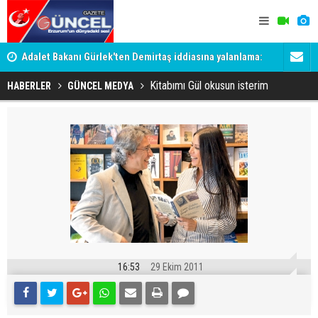
Adalet Bakanı Gürlek'ten Demirtaş iddiasına yalanlama:
Dadaş 2.ha
Böyle bir açıklama yapmadım
Kitabımı Gül okusun isterim
HABERLER
GÜNCEL MEDYA
16:53
29 Ekim 2011