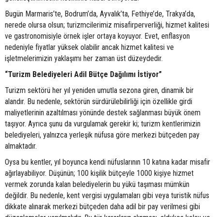
Bugün Marmaris’te, Bodrum’da, Ayvalık’ta, Fethiye’de, Trakya’da,
nerede olursa olsun; turizmcilerimiz misafirperverliği, hizmet kalitesi
ve gastronomisiyle örnek işler ortaya koyuyor. Evet, enflasyon
nedeniyle fiyatlar yüksek olabilir ancak hizmet kalitesi ve
işletmelerimizin yaklaşımı her zaman üst düzeydedir.
“Turizm Belediyeleri Adil Bütçe Dağılımı İstiyor”
Turizm sektörü her yıl yeniden umutla sezona giren, dinamik bir
alandır. Bu nedenle, sektörün sürdürülebilirliği için özellikle girdi
maliyetlerinin azaltılması yönünde destek sağlanması büyük önem
taşıyor. Ayrıca şunu da vurgulamak gerekir ki; turizm kentlerimizin
belediyeleri, yalnızca yerleşik nüfusa göre merkezi bütçeden pay
almaktadır.
Oysa bu kentler, yıl boyunca kendi nüfuslarının 10 katına kadar misafir
ağırlayabiliyor. Düşünün; 100 kişilik bütçeyle 1000 kişiye hizmet
vermek zorunda kalan belediyelerin bu yükü taşıması mümkün
değildir. Bu nedenle, kent vergisi uygulamaları gibi veya turistik nüfus
dikkate alınarak merkezi bütçeden daha adil bir pay verilmesi gibi