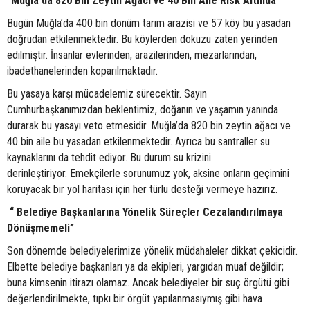
“Muğla da 820 Bin Zeytin Ağacı ve 40 Bin Aile Risk Altında”
Bugün Muğla’da 400 bin dönüm tarım arazisi ve 57 köy bu yasadan
doğrudan etkilenmektedir. Bu köylerden dokuzu zaten yerinden
edilmiştir. İnsanlar evlerinden, arazilerinden, mezarlarından,
ibadethanelerinden koparılmaktadır.
Bu yasaya karşı mücadelemiz sürecektir. Sayın
Cumhurbaşkanımızdan beklentimiz, doğanın ve yaşamın yanında
durarak bu yasayı veto etmesidir. Muğla’da 820 bin zeytin ağacı ve
40 bin aile bu yasadan etkilenmektedir. Ayrıca bu santraller su
kaynaklarını da tehdit ediyor. Bu durum su krizini
derinleştiriyor. Emekçilerle sorunumuz yok, aksine onların geçimini
koruyacak bir yol haritası için her türlü desteği vermeye hazırız.
“ Belediye Başkanlarına Yönelik Süreçler Cezalandırılmaya
Dönüşmemeli”
Son dönemde belediyelerimize yönelik müdahaleler dikkat çekicidir.
Elbette belediye başkanları ya da ekipleri, yargıdan muaf değildir;
buna kimsenin itirazı olamaz. Ancak belediyeler bir suç örgütü gibi
değerlendirilmekte, tıpkı bir örgüt yapılanmasıymış gibi hava