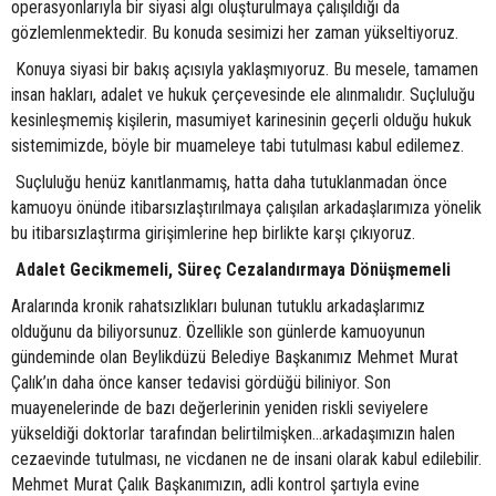
operasyonlarıyla bir siyasi algı oluşturulmaya çalışıldığı da
gözlemlenmektedir. Bu konuda sesimizi her zaman yükseltiyoruz.
Konuya siyasi bir bakış açısıyla yaklaşmıyoruz. Bu mesele, tamamen
insan hakları, adalet ve hukuk çerçevesinde ele alınmalıdır. Suçluluğu
kesinleşmemiş kişilerin, masumiyet karinesinin geçerli olduğu hukuk
sistemimizde, böyle bir muameleye tabi tutulması kabul edilemez.
Suçluluğu henüz kanıtlanmamış, hatta daha tutuklanmadan önce
kamuoyu önünde itibarsızlaştırılmaya çalışılan arkadaşlarımıza yönelik
bu itibarsızlaştırma girişimlerine hep birlikte karşı çıkıyoruz.
Adalet Gecikmemeli, Süreç Cezalandırmaya Dönüşmemeli
Aralarında kronik rahatsızlıkları bulunan tutuklu arkadaşlarımız
olduğunu da biliyorsunuz. Özellikle son günlerde kamuoyunun
gündeminde olan Beylikdüzü Belediye Başkanımız Mehmet Murat
Çalık’ın daha önce kanser tedavisi gördüğü biliniyor. Son
muayenelerinde de bazı değerlerinin yeniden riskli seviyelere
yükseldiği doktorlar tarafından belirtilmişken…arkadaşımızın halen
cezaevinde tutulması, ne vicdanen ne de insani olarak kabul edilebilir.
Mehmet Murat Çalık Başkanımızın, adli kontrol şartıyla evine