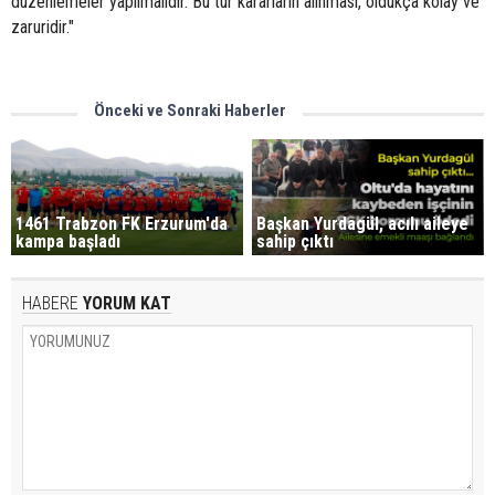
düzenlemeler yapılmalıdır. Bu tür kararların alınması, oldukça kolay ve
zaruridir."
Önceki ve Sonraki Haberler
1461 Trabzon FK Erzurum'da
Başkan Yurdagül, acılı aileye
kampa başladı
sahip çıktı
HABERE
YORUM KAT