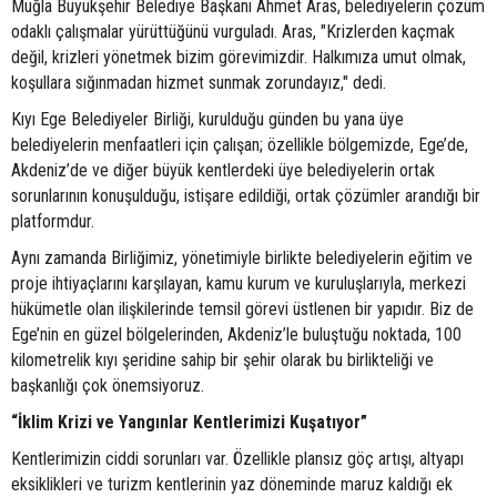
Muğla Büyükşehir Belediye Başkanı Ahmet Aras, belediyelerin çözüm
odaklı çalışmalar yürüttüğünü vurguladı. Aras, "Krizlerden kaçmak
değil, krizleri yönetmek bizim görevimizdir. Halkımıza umut olmak,
koşullara sığınmadan hizmet sunmak zorundayız," dedi.
Kıyı Ege Belediyeler Birliği, kurulduğu günden bu yana üye
belediyelerin menfaatleri için çalışan; özellikle bölgemizde, Ege’de,
Akdeniz’de ve diğer büyük kentlerdeki üye belediyelerin ortak
sorunlarının konuşulduğu, istişare edildiği, ortak çözümler arandığı bir
platformdur.
Aynı zamanda Birliğimiz, yönetimiyle birlikte belediyelerin eğitim ve
proje ihtiyaçlarını karşılayan, kamu kurum ve kuruluşlarıyla, merkezi
hükümetle olan ilişkilerinde temsil görevi üstlenen bir yapıdır. Biz de
Ege’nin en güzel bölgelerinden, Akdeniz’le buluştuğu noktada, 100
kilometrelik kıyı şeridine sahip bir şehir olarak bu birlikteliği ve
başkanlığı çok önemsiyoruz.
“İklim Krizi ve Yangınlar Kentlerimizi Kuşatıyor”
Kentlerimizin ciddi sorunları var. Özellikle plansız göç artışı, altyapı
eksiklikleri ve turizm kentlerinin yaz döneminde maruz kaldığı ek