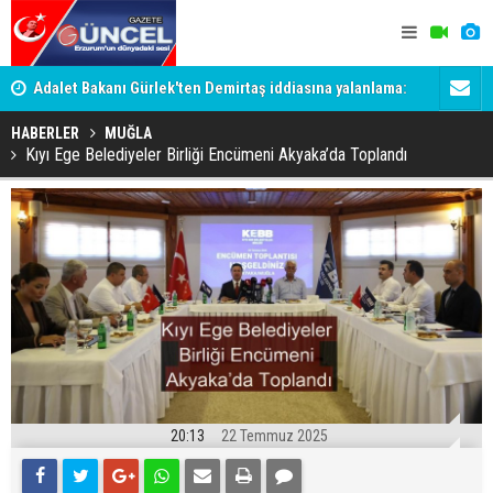
Adalet Bakanı Gürlek'ten Demirtaş iddiasına yalanlama:
Dadaş 2.ha
Böyle bir açıklama yapmadım
HABERLER
MUĞLA
Kıyı Ege Belediyeler Birliği Encümeni Akyaka’da Toplandı
20:13
22 Temmuz 2025