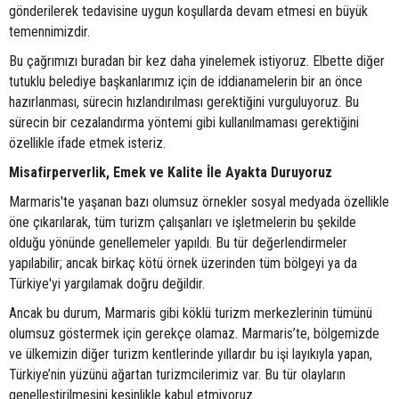
gönderilerek tedavisine uygun koşullarda devam etmesi en büyük
temennimizdir.
Bu çağrımızı buradan bir kez daha yinelemek istiyoruz. Elbette diğer
tutuklu belediye başkanlarımız için de iddianamelerin bir an önce
hazırlanması, sürecin hızlandırılması gerektiğini vurguluyoruz. Bu
sürecin bir cezalandırma yöntemi gibi kullanılmaması gerektiğini
özellikle ifade etmek isteriz.
Misafirperverlik, Emek ve Kalite İle Ayakta Duruyoruz
Marmaris'te yaşanan bazı olumsuz örnekler sosyal medyada özellikle
öne çıkarılarak, tüm turizm çalışanları ve işletmelerin bu şekilde
olduğu yönünde genellemeler yapıldı. Bu tür değerlendirmeler
yapılabilir; ancak birkaç kötü örnek üzerinden tüm bölgeyi ya da
Türkiye'yi yargılamak doğru değildir.
Ancak bu durum, Marmaris gibi köklü turizm merkezlerinin tümünü
olumsuz göstermek için gerekçe olamaz. Marmaris’te, bölgemizde
ve ülkemizin diğer turizm kentlerinde yıllardır bu işi layıkıyla yapan,
Türkiye’nin yüzünü ağartan turizmcilerimiz var. Bu tür olayların
genelleştirilmesini kesinlikle kabul etmiyoruz.