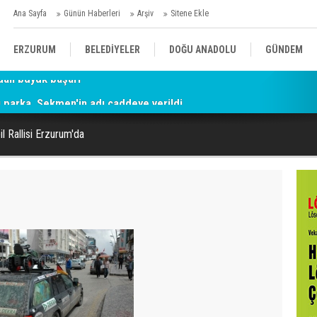
Ana Sayfa
Günün Haberleri
Arşiv
Sitene Ekle
ERZURUM
BELEDİYELER
DOĞU ANADOLU
GÜNDEM
parka, Sekmen'in adı caddeye verildi
SİYASET
AFAD/ SAVAŞ
SPOR
l Rallisi Erzurum'da
KÜLTÜR/SANAT//MAĞAZİN
BODRUM