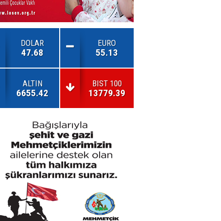
DOLAR
EURO
47.68
55.13
ALTIN
BIST 100
6655.42
13779.39