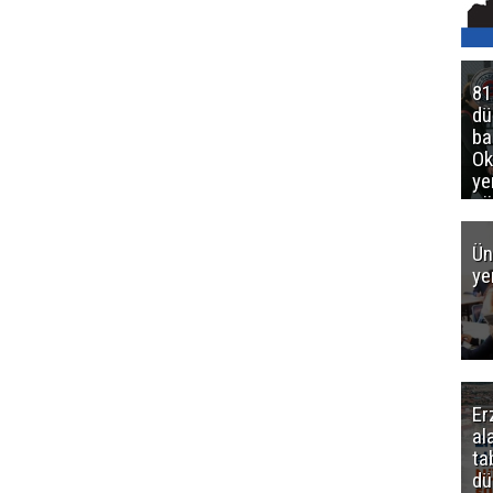
81
d
ba
Ok
ye
gö
Ün
ye
Er
al
ta
dü