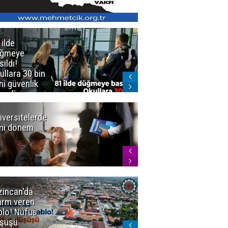
 ilde
Erzurum'da
üğmeye
Kürekle
sıldı!
işlenen
ullara 30 bin
vahşette karar
ni güvenlik
kesinleşti!
revlisi
Yargıtay
cezaları onadı
iversitelerde
Başkan
ni dönem
Sekmen'den
Tercih
Döneminde
Erzurum
Vurgusu
zincan'da
Meteoroloji
arm veren
uyardı!
blo! Nüfus
Doğu'ya yaz
şüşü
gelmeyecek