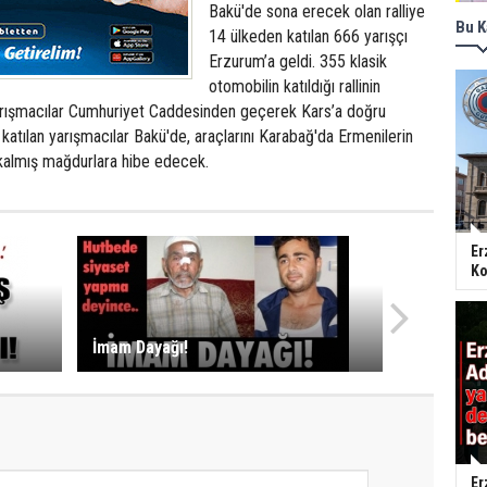
Bakü'de sona erecek olan ralliye
Bu K
14 ülkeden katılan 666 yarışçı
Erzurum’a geldi. 355 klasik
otomobilin katıldığı rallinin
arışmacılar Cumhuriyet Caddesinden geçerek Kars’a doğru
 katılan yarışmacılar Bakü'de, araçlarını Karabağ'da Ermenilerin
 kalmış mağdurlara hibe edecek.
Er
Ko
İmam Dayağı!
Er