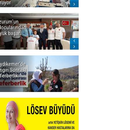
rüyor
zurum'un
Amar süper
docularından
ligi seviyor!
yük başarı
ydikemer'de
Muğla
ngın Sonrası
Büyükşehir
ferberlik
Tüm
İmkânlarıyla
Yangın
Sahasında