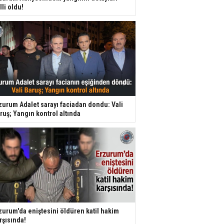
lli oldu!
zurum Adalet sarayı faciadan dondu: Vali
ruş; Yangın kontrol altında
zurum'da eniştesini öldüren katil hakim
rşısında!