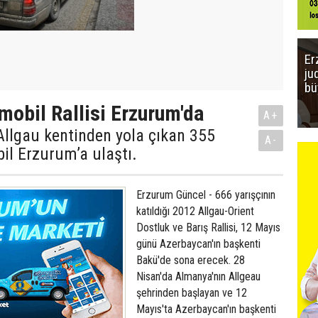
Er
ju
bü
mobil Rallisi Erzurum'da
A+
Allgau kentinden yola çıkan 355
A-
il Erzurum’a ulaştı.
Erzurum Güncel - 666 yarışçının
katıldığı 2012 Allgau-Orient
Dostluk ve Barış Rallisi, 12 Mayıs
günü Azerbaycan'ın başkenti
Bakü'de sona erecek. 28
Nisan'da Almanya'nın Allgeau
şehrinden başlayan ve 12
Mayıs'ta Azerbaycan'ın başkenti