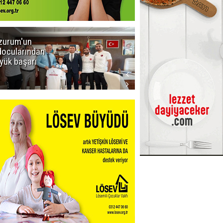
zurum'un
Amar süper
docularından
ligi seviyor!
yük başarı