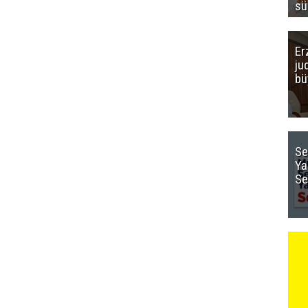
sü
Er
ju
bü
Se
Ya
Se