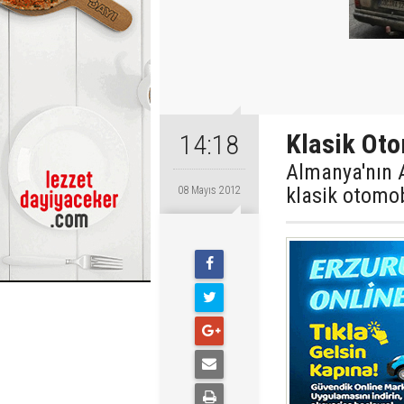
Klasik Oto
14:18
Almanya'nın 
klasik otomob
08 Mayıs 2012