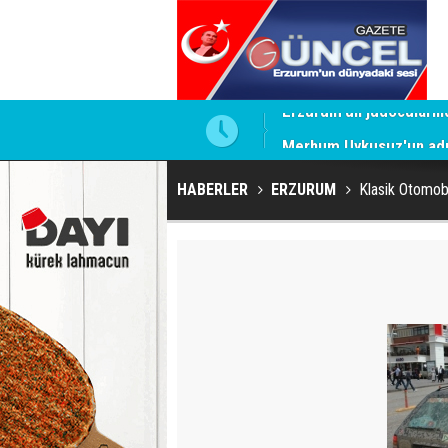
Merhum Uykusuz'un adı 
HABERLER
ERZURUM
Klasik Otomobi