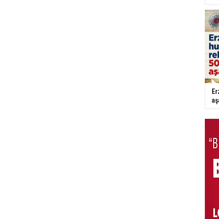
Er
aş