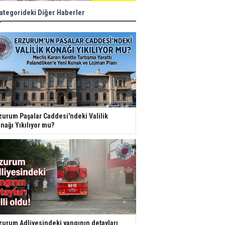
ategorideki Diğer Haberler
zurum Paşalar Caddesi'ndeki Valilik
nağı Yıkılıyor mu?
zurum Adliyesindeki yangının detayları