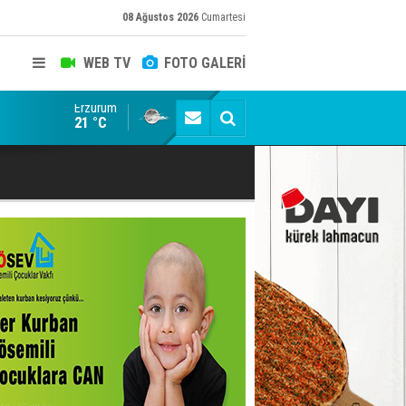
08 Ağustos 2026
Cumartesi
WEB TV
FOTO GALERİ
Erzurum
Konuşanlar'a katıldı, söyledikleri başına iş açtı! Göza
21 °C