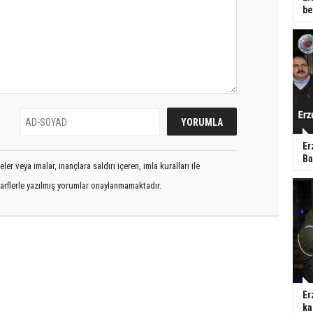
be
Er
Ba
er veya imalar, inançlara saldırı içeren, imla kuralları ile
arflerle yazılmış yorumlar onaylanmamaktadır.
Er
ka