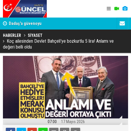
Dadaş'a güvenoyu
Murat Ağıre
belediyeye
HABERLER
SİYASET
Koç ailesinden Devlet Bahçeli'ye bozkurtlu 5 lira! Anlamı ve
değeri belli oldu
07:00
17 Mayıs 2026