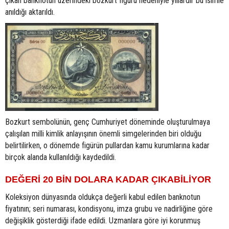
çıkan banknotun üzerindeki bozkurt figürü nedeniyle yıllardır bu isimle
anıldığı aktarıldı.
Bozkurt sembolünün, genç Cumhuriyet döneminde oluşturulmaya
çalışılan milli kimlik anlayışının önemli simgelerinden biri olduğu
belirtilirken, o dönemde figürün pullardan kamu kurumlarına kadar
birçok alanda kullanıldığı kaydedildi.
DEĞERİ 20 BİN DOLARA KADAR ÇIKABİLİYOR
Koleksiyon dünyasında oldukça değerli kabul edilen banknotun
fiyatının; seri numarası, kondisyonu, imza grubu ve nadirliğine göre
değişiklik gösterdiği ifade edildi. Uzmanlara göre iyi korunmuş