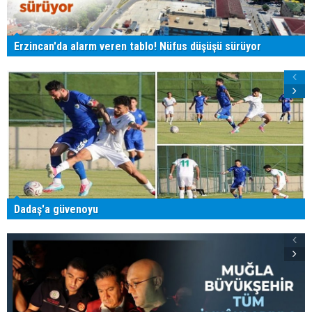
Erzincan'da alarm veren tablo! Nüfus düşüşü sürüyor
Dadaş'a güvenoyu