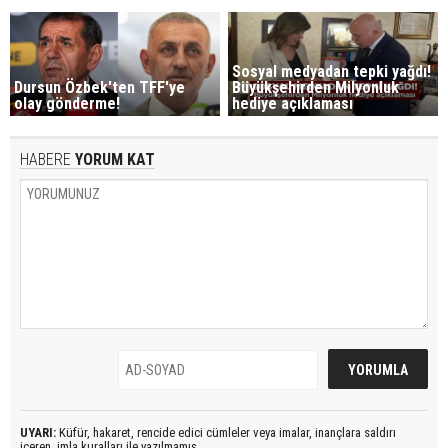
Sosyal medyadan tepki yağdı!
Dursun Özbek'ten TFF'ye
Büyükşehirden Milyonluk
olay gönderme!
hediye açıklaması
HABERE
YORUM KAT
UYARI:
Küfür, hakaret, rencide edici cümleler veya imalar, inançlara saldırı
içeren, imla kuralları ile yazılmamış,