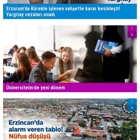
Erzurum'da Kürekle işlenen vahşette karar kesinleşti!
Yargıtay cezaları onadı
Üniversitelerde yeni dönem