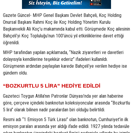
Gazete Güncel- MHP Genel Başkanı Devlet Bahçeli, Koç Holding
Onursal Başkanı Rahmi Koç ile Koç Holding Yönetim Kurulu
Başkanvekili Ali Koç’u makamında kabul etti. Görüşmede Koç ailesinin
Bahçeli’yi Koç Topluluğu’nun 100’üncü yıl etkinliklerine davet ettiği
öğrenildi.
MHP tarafından yapılan açıklamada, “Nazik ziyaretleri ve davetleri
dolayısıyla kendilerine teşekkür ederiz” ifadeleri kullanıldı.
Görüşmenin ardından paylaşılan karede Bahçeli’ye verilen hediye ise
gündem oldu.
“BOZKURTLU 5 LİRA” HEDİYE EDİLDİ
Gazeteci Toygun Atilla’nın Patronlar Dünyası’nda yer alan haberine
göre, çerçeve içindeki banknotun koleksiyoncular arasında “Bozkurtlu
5 lira” olarak bilinen nadir paralardan biri olduğu belirtildi.
Resmi adı “1 Emisyon 5 Türk Lirası” olan banknotun, Cumhuriyet’in ilk
emisyon paraları arasında yer aldığı ifade edildi. 1927 yılında tedavüle