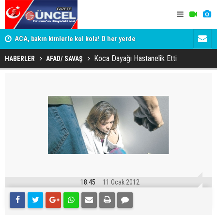
yor
ACA, bakın kimlerle kol kola! O her yerde
ADALET BAK
KİM KORU
Koca Dayağı Hastanelik Etti
HABERLER
AFAD/ SAVAŞ
18:45
11 Ocak 2012