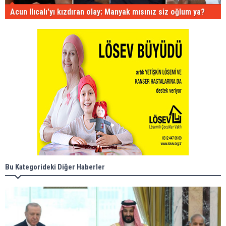
Acun Ilıcalı'yı kızdıran olay: Manyak mısınız siz oğlum ya?
Bu Kategorideki Diğer Haberler