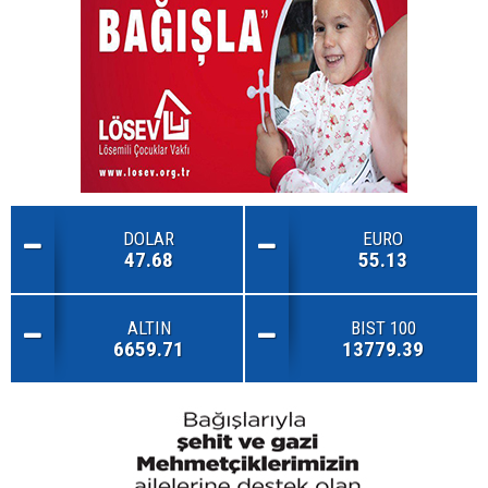
DOLAR
EURO
47.68
55.13
ALTIN
BIST 100
6659.71
13779.39