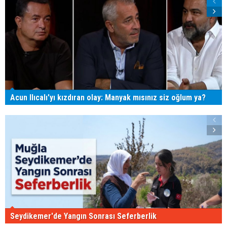
Acun Ilıcalı'yı kızdıran olay: Manyak mısınız siz oğlum ya?
Seydikemer'de Yangın Sonrası Seferberlik