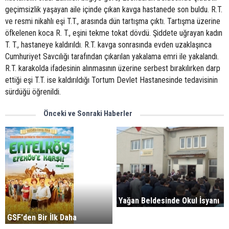
geçimsizlik yaşayan aile içinde çıkan kavga hastanede son buldu. R.T.
ve resmi nikahlı eşi T.T., arasında dün tartışma çıktı. Tartışma üzerine
öfkelenen koca R. T., eşini tekme tokat dövdü. Şiddete uğrayan kadın
T. T., hastaneye kaldırıldı. R.T. kavga sonrasında evden uzaklaşınca
Cumhuriyet Savcılığı tarafından çıkarılan yakalama emri ile yakalandı.
R.T. karakolda ifadesinin alınmasının üzerine serbest bırakılırken darp
ettiği eşi T.T. ise kaldırıldığı Tortum Devlet Hastanesinde tedavisinin
sürdüğü öğrenildi.
Önceki ve Sonraki Haberler
Yağan Beldesinde Okul İsyanı
GSF'den Bir İlk Daha