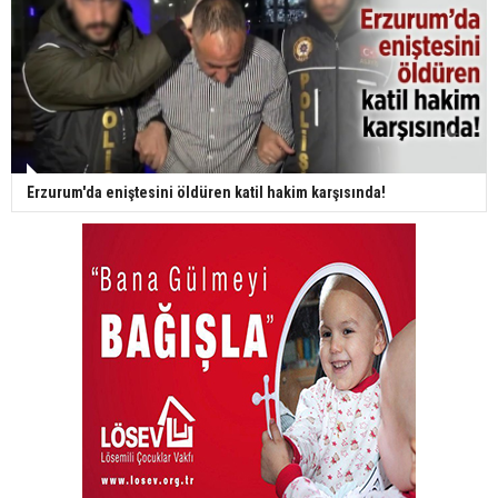
Erzurum'da eniştesini öldüren katil hakim karşısında!