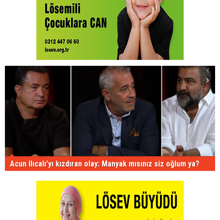
Acun Ilıcalı'yı kızdıran olay: Manyak mısınız siz oğlum ya?