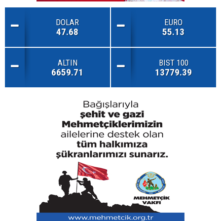
DOLAR
EURO
47.68
55.13
ALTIN
BIST 100
6659.71
13779.39