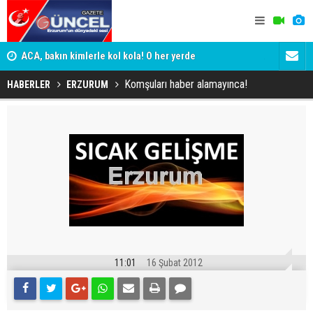
yor
ACA, bakın kimlerle kol kola! O her yerde
ADALET BAK
KİM KORU
Komşuları haber alamayınca!
HABERLER
ERZURUM
11:01
16 Şubat 2012