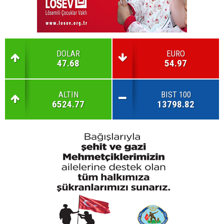
DOLAR
EURO
47.68
54.97
ALTIN
BIST 100
6524.77
13798.82