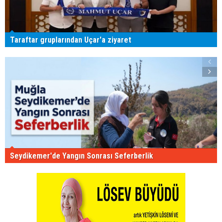
Taraftar gruplarından Uçar'a ziyaret
Seydikemer'de Yangın Sonrası Seferberlik