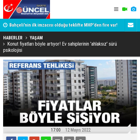
Bahçeli'nin ilk imzacısı olduğu teklifte MHP'den fire var!
Siyaset-Se
İşte imzalamayan o isim
Altınok ve K
HABERLER
YAŞAM
Konut fiyatları böyle artıyor! Ev sahiplerinin 'ahlaksız' sürü
psikolojisi
17:00
12 Mayıs 2022