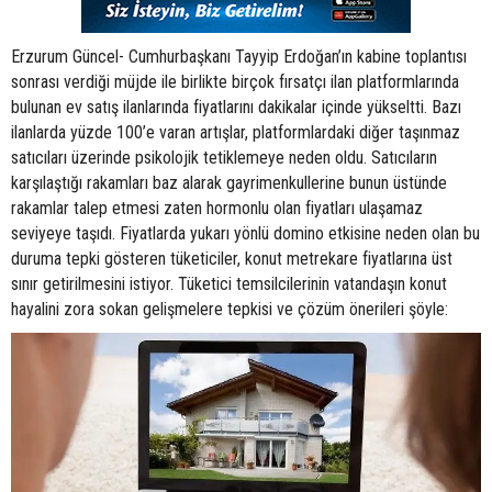
Erzurum Güncel- Cumhurbaşkanı Tayyip Erdoğan’ın kabine toplantısı
sonrası verdiği müjde ile birlikte birçok fırsatçı ilan platformlarında
bulunan ev satış ilanlarında fiyatlarını dakikalar içinde yükseltti. Bazı
ilanlarda yüzde 100’e varan artışlar, platformlardaki diğer taşınmaz
satıcıları üzerinde psikolojik tetiklemeye neden oldu. Satıcıların
karşılaştığı rakamları baz alarak gayrimenkullerine bunun üstünde
rakamlar talep etmesi zaten hormonlu olan fiyatları ulaşamaz
seviyeye taşıdı. Fiyatlarda yukarı yönlü domino etkisine neden olan bu
duruma tepki gösteren tüketiciler, konut metrekare fiyatlarına üst
sınır getirilmesini istiyor. Tüketici temsilcilerinin vatandaşın konut
hayalini zora sokan gelişmelere tepkisi ve çözüm önerileri şöyle: