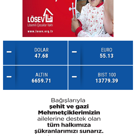
DOLAR
EURO
47.68
55.13
ALTIN
BIST 100
6659.71
13779.39