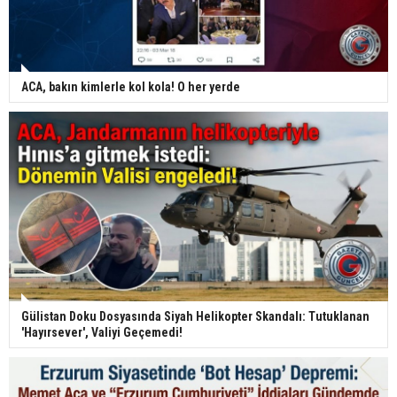
ACA, bakın kimlerle kol kola! O her yerde
Gülistan Doku Dosyasında Siyah Helikopter Skandalı: Tutuklanan
'Hayırsever', Valiyi Geçemedi!