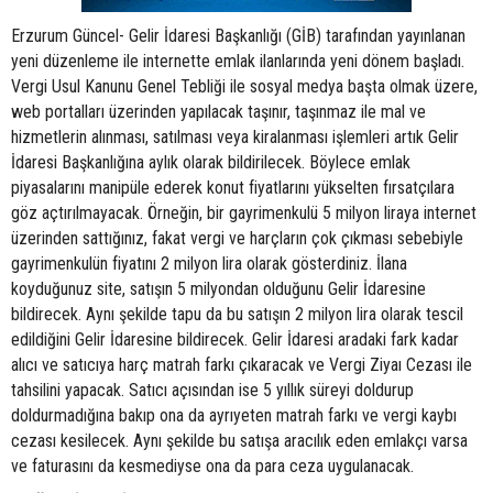
Erzurum Güncel- Gelir İdaresi Başkanlığı (GİB) tarafından yayınlanan
yeni düzenleme ile internette emlak ilanlarında yeni dönem başladı.
Vergi Usul Kanunu Genel Tebliği ile sosyal medya başta olmak üzere,
web portalları üzerinden yapılacak taşınır, taşınmaz ile mal ve
hizmetlerin alınması, satılması veya kiralanması işlemleri artık Gelir
İdaresi Başkanlığına aylık olarak bildirilecek. Böylece emlak
piyasalarını manipüle ederek konut fiyatlarını yükselten fırsatçılara
göz açtırılmayacak. Örneğin, bir gayrimenkulü 5 milyon liraya internet
üzerinden sattığınız, fakat vergi ve harçların çok çıkması sebebiyle
gayrimenkulün fiyatını 2 milyon lira olarak gösterdiniz. İlana
koyduğunuz site, satışın 5 milyondan olduğunu Gelir İdaresine
bildirecek. Aynı şekilde tapu da bu satışın 2 milyon lira olarak tescil
edildiğini Gelir İdaresine bildirecek. Gelir İdaresi aradaki fark kadar
alıcı ve satıcıya harç matrah farkı çıkaracak ve Vergi Ziyaı Cezası ile
tahsilini yapacak. Satıcı açısından ise 5 yıllık süreyi doldurup
doldurmadığına bakıp ona da ayrıyeten matrah farkı ve vergi kaybı
cezası kesilecek. Aynı şekilde bu satışa aracılık eden emlakçı varsa
ve faturasını da kesmediyse ona da para ceza uygulanacak.