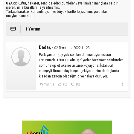
UYARI:
Küfür, hakaret, rencide edici cümleler veya imalar, inançlara saldırı
içeren, imla kuralları ile yazılmamış,
Türkçe karakter kullanılmayan ve büyük harflerle yazılmış yorumlar
onaylanmamaktadır.
1 Yorum
Dadaş
/ 02 Temmuz 2022 11:23
Patlayan bir şey yok sen kendin inanoyormusun
Erzurumda 1500000 olmuş fiyatlar bizahmet sahibinden
comu takip et aksine üstüne koyuyorlar.İstanbul
menşeyli firma halay başını çekiyor bizim dadaşlarda
kısadan zengin olacağım diye halaya duruyor.
Yanıtla
(0)
(0)