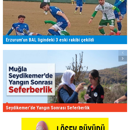
Erzurum'un BAL ligindeki 3 eski rakibi çekildi
Seydikemer'de Yangın Sonrası Seferberlik