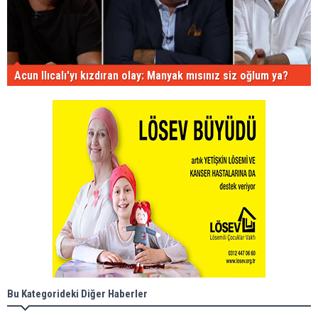
Acun Ilıcalı'yı kızdıran olay: Manyak mısınız siz oğlum ya?
Bu Kategorideki Diğer Haberler