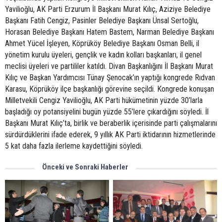
Yavilioğlu, AK Parti Erzurum İl Başkanı Murat Kılıç, Aziziye Belediye
Başkanı Fatih Cengiz, Pasinler Belediye Başkanı Ünsal Sertoğlu,
Horasan Belediye Başkanı Hatem Bastem, Narman Belediye Başkanı
Ahmet Yücel İşleyen, Köprüköy Belediye Başkanı Osman Belli, il
yönetim kurulu üyeleri, gençlik ve kadın kolları başkanları, il genel
meclisi üyeleri ve partililer katıldı. Divan Başkanlığını İl Başkanı Murat
Kılıç ve Başkan Yardımcısı Tünay Şenocak’ın yaptığı kongrede Rıdvan
Karasu, Köprüköy ilçe başkanlığı görevine seçildi. Kongrede konuşan
Milletvekili Cengiz Yavilioğlu, AK Parti hükümetinin yüzde 30’larla
başladığı oy potansiyelini bugün yüzde 55’lere çıkardığını söyledi. İl
Başkanı Murat Kılıç’ta, birlik ve beraberlik içerisinde parti çalışmalarını
sürdürdüklerini ifade ederek, 9 yıllık AK Parti iktidarının hizmetlerinde
5 kat daha fazla ilerleme kaydettiğini söyledi.
Önceki ve Sonraki Haberler