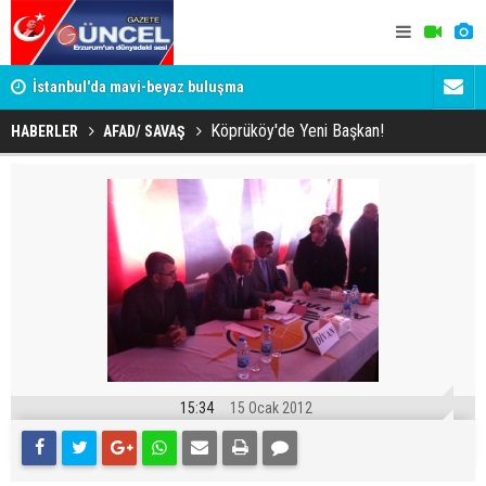
um
İstanbul'da mavi-beyaz buluşma
Erzurumspo
Köprüköy'de Yeni Başkan!
HABERLER
AFAD/ SAVAŞ
15:34
15 Ocak 2012