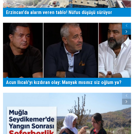
Erzincan'da alarm veren tablo! Nüfus düşüşü sürüyor
Acun Ilıcalı'yı kızdıran olay: Manyak mısınız siz oğlum ya?