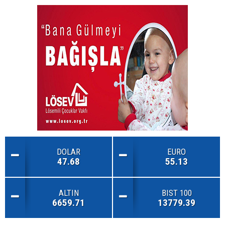
DOLAR
EURO
47.68
55.13
ALTIN
BIST 100
6659.71
13779.39