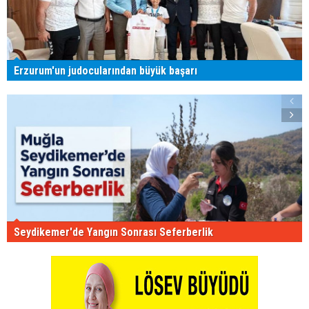
Erzurum'un judocularından büyük başarı
Seydikemer'de Yangın Sonrası Seferberlik