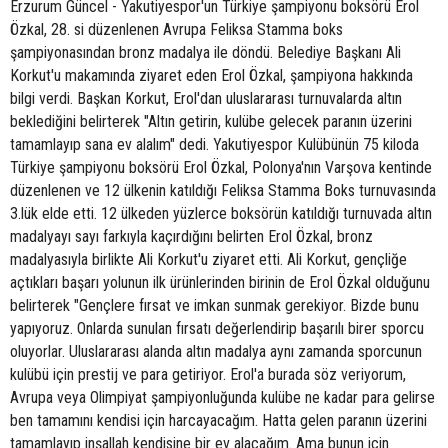
Erzurum Güncel - Yakutiyespor'un Türkiye şampiyonu boksörü Erol
Özkal, 28. si düzenlenen Avrupa Feliksa Stamma boks
şampiyonasından bronz madalya ile döndü. Belediye Başkanı Ali
Korkut'u makamında ziyaret eden Erol Özkal, şampiyona hakkında
bilgi verdi. Başkan Korkut, Erol'dan uluslararası turnuvalarda altın
beklediğini belirterek "Altın getirin, kulübe gelecek paranın üzerini
tamamlayıp sana ev alalım" dedi. Yakutiyespor Kulübünün 75 kiloda
Türkiye şampiyonu boksörü Erol Özkal, Polonya'nın Varşova kentinde
düzenlenen ve 12 ülkenin katıldığı Feliksa Stamma Boks turnuvasında
3.lük elde etti. 12 ülkeden yüzlerce boksörün katıldığı turnuvada altın
madalyayı sayı farkıyla kaçırdığını belirten Erol Özkal, bronz
madalyasıyla birlikte Ali Korkut'u ziyaret etti. Ali Korkut, gençliğe
açtıkları başarı yolunun ilk ürünlerinden birinin de Erol Özkal olduğunu
belirterek "Gençlere fırsat ve imkan sunmak gerekiyor. Bizde bunu
yapıyoruz. Onlarda sunulan fırsatı değerlendirip başarılı birer sporcu
oluyorlar. Uluslararası alanda altın madalya aynı zamanda sporcunun
kulübü için prestij ve para getiriyor. Erol'a burada söz veriyorum,
Avrupa veya Olimpiyat şampiyonluğunda kulübe ne kadar para gelirse
ben tamamını kendisi için harcayacağım. Hatta gelen paranın üzerini
tamamlayıp inşallah kendisine bir ev alacağım. Ama bunun için