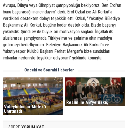
Avrupa, Dünya veya Olimpiyat şampiyonluğu bekliyoruz. Ben Erol'un
bunu başaracağı inancındayım" dedi. Erol Özkal ise Ali Korkut'a
verdikleri destekten dolayı teşekkür etti. Özkal, "Yakutiye BElediye
Başkanımız Ali Korkut, bugüne kadar destek oldu. Bizde başarıyı
yakaladık. Şimdi ev ile büyük bir motivasyon sağladı. İnşallah ilk
uluslararası şampiyonada Türkiye'me ve şehrime altın madalya
getirmeyi hedefliyorum. Belediye Başkanımız Ali Korkut'a ve
Yakutiyespor Kulübü Başkanı Ferhat Mergan'a bize sundukları
imkanlar nedeniyle teşekkür ediyorum" şeklinde konuştu.
Önceki ve Sonraki Haberler
Resim ile AB'ye Bakış
Voleybolcular Melek'i
Unutmadı
HABERE
YORUM KAT