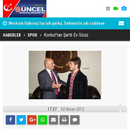
Merhum Uykusuz'un adı parka, Sekmen'in adı caddeye
Konuşanlar'
verildi
Gözaltına a
Korkut'tan Şartlı Ev Sözü
HABERLER
SPOR
17:37
02 Nisan 2012