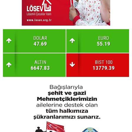
DOLAR
EURO
47.69
55.19
ALTIN
BIST 100
6647.83
13779.39