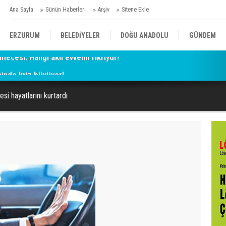
Ana Sayfa
Günün Haberleri
Arşiv
Sitene Ekle
ERZURUM
BELEDİYELER
DOĞU ANADOLU
GÜNDEM
esinde kriz büyüyor!
SİYASET
AFAD/ SAVAŞ
SPOR
si hayatlarını kurtardı
KÜLTÜR/SANAT//MAĞAZİN
BODRUM