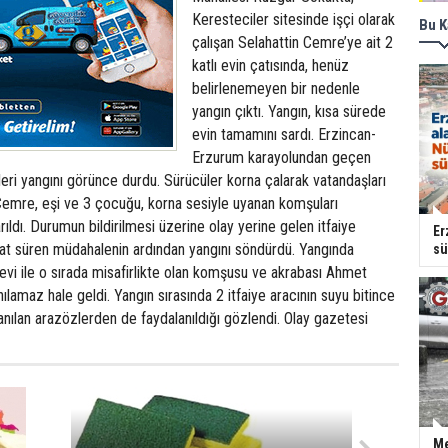
Keresteciler sitesinde işçi olarak
Bu K
çalışan Selahattin Cemre’ye ait 2
katlı evin çatısında, henüz
belirlenemeyen bir nedenle
yangın çıktı. Yangın, kısa sürede
evin tamamını sardı. Erzincan-
Erzurum karayolundan geçen
eri yangını görünce durdu. Sürücüler korna çalarak vatandaşları
 Cemre, eşi ve 3 çocuğu, korna sesiyle uyanan komşuları
ıldı. Durumun bildirilmesi üzerine olay yerine gelen itfaiye
Er
saat süren müdahalenin ardından yangını söndürdü. Yangında
sü
evi ile o sırada misafirlikte olan komşusu ve akrabası Ahmet
ılamaz hale geldi. Yangın sırasında 2 itfaiye aracının suyu bitince
anılan arazözlerden de faydalanıldığı gözlendi. Olay gazetesi
Me