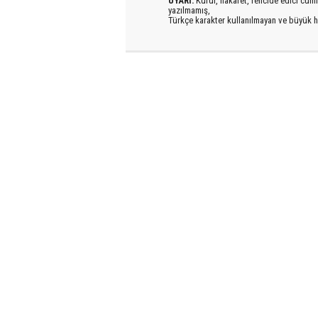
UYARI:
Küfür, hakaret, rencide edici cümlel
yazılmamış,
Türkçe karakter kullanılmayan ve büyük h