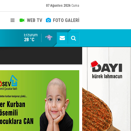
07 Ağustos 2026
Cuma
WEB TV
FOTO GALERİ
Erzurum
Cumhurbaşkanı Erdoğan talimatı verdi! AK Parti 81 il
28 °C