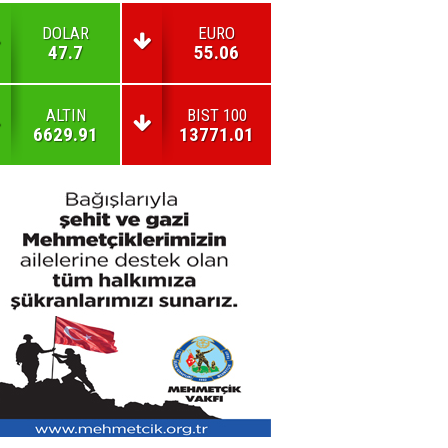
DOLAR
EURO
47.7
55.06
ALTIN
BIST 100
6629.91
13771.01