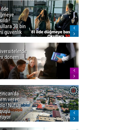
 ilde
Erzurum'da
üğmeye
Kürekle
sıldı!
işlenen
ullara 30 bin
vahşette karar
ni güvenlik
kesinleşti!
revlisi
Yargıtay
cezaları onadı
iversitelerde
Başkan
ni dönem
Sekmen'den
Tercih
Döneminde
Erzurum
Vurgusu
zincan'da
Meteoroloji
arm veren
uyardı!
blo! Nüfus
Doğu'ya yaz
şüşü
gelmeyecek
rüyor