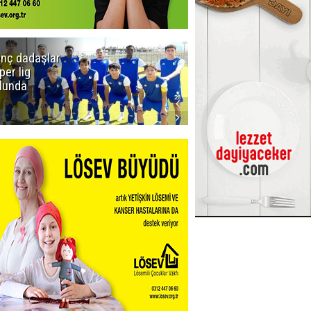
nç dadaşlar
Viago
per lig
Yachting
lunda
Kiralık Yat
Seçenekleri ile
Tekne Tatilini
Planlayın