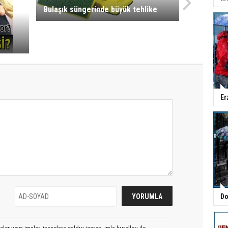
Bulaşık süngerinde büyük tehlike
Er
Do