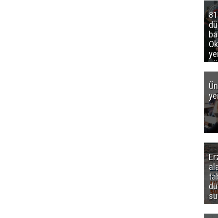
81
d
ba
Ok
ye
gö
Ün
ye
Er
al
ta
dü
sü