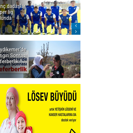
nç dadaşlar
Icardi'den
per lig
Galatasaray'a
lunda
ret! Böyle
biteceğini
kimse tahmin
edemezdi
ydikemer'de
Muğla
ngın Sonrası
Büyükşehir
ferberlik
Tüm
İmkânlarıyla
Yangın
Sahasında