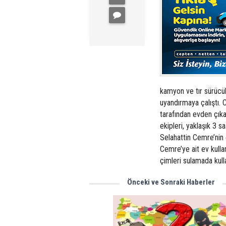
kamyon ve tır sürücül
uyandırmaya çalıştı.
tarafından evden çıkar
ekipleri, yaklaşık 3 
Selahattin Cemre’nin 
Cemre’ye ait ev kullan
çimleri sulamada kull
Önceki ve Sonraki Haberler