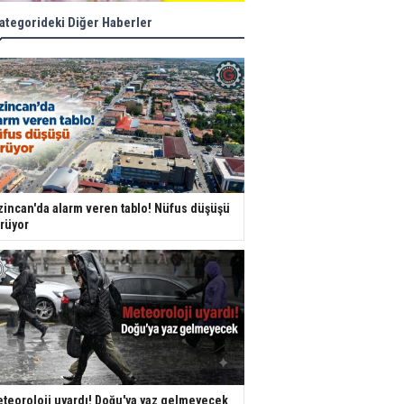
ategorideki Diğer Haberler
zincan'da alarm veren tablo! Nüfus düşüşü
rüyor
teoroloji uyardı! Doğu'ya yaz gelmeyecek