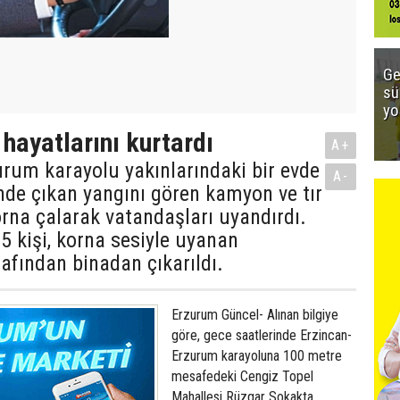
Ge
sü
yo
 hayatlarını kurtardı
A+
rum karayolu yakınlarındaki bir evde
A-
nde çıkan yangını gören kamyon ve tır
orna çalarak vatandaşları uyandırdı.
5 kişi, korna sesiyle uyanan
afından binadan çıkarıldı.
Erzurum Güncel- Alınan bilgiye
göre, gece saatlerinde Erzincan-
Erzurum karayoluna 100 metre
mesafedeki Cengiz Topel
Mahallesi Rüzgar Sokakta,