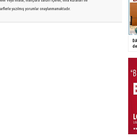
er veya imalar, inançlara saldırı içeren, imla kuralları ile
arflerle yazılmış yorumlar onaylanmamaktadır.
DA
de