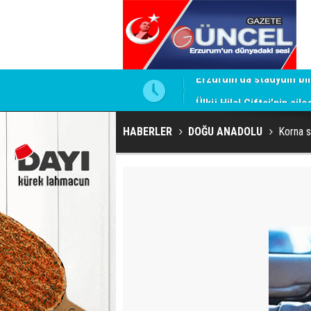
Ülkü Hilal Çiftçi’nin ail
HABERLER
DOĞU ANADOLU
Korna se