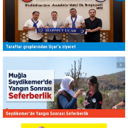
Taraftar gruplarından Uçar'a ziyaret
Seydikemer'de Yangın Sonrası Seferberlik