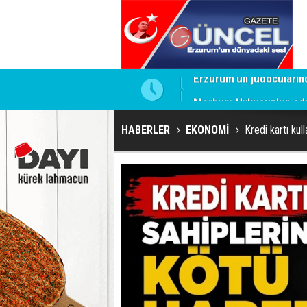
Merhum Uykusuz'un adı 
HABERLER
EKONOMİ
Kredi kartı ku