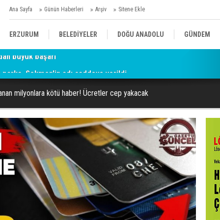
Ana Sayfa
Günün Haberleri
Arşiv
Sitene Ekle
ERZURUM
BELEDİYELER
DOĞU ANADOLU
GÜNDEM
parka, Sekmen'in adı caddeye verildi
SİYASET
AFAD/ SAVAŞ
SPOR
llanan milyonlara kötü haber! Ücretler cep yakacak
KÜLTÜR/SANAT//MAĞAZİN
BODRUM