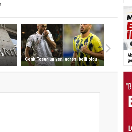
m
t
la
Ak
Cenk Tosun'un yeni adresi belli oldu
ge