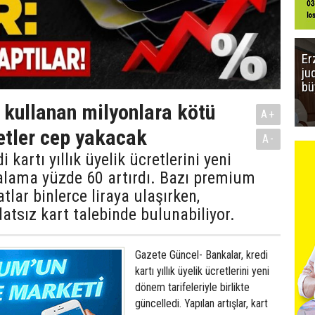
Er
ju
bü
ı kullanan milyonlara kötü
A+
etler cep yakacak
A-
i kartı yıllık üyelik ücretlerini yeni
lama yüzde 60 artırdı. Bazı premium
tlar binlerce liraya ulaşırken,
datsız kart talebinde bulunabiliyor.
Gazete Güncel- Bankalar, kredi
kartı yıllık üyelik ücretlerini yeni
dönem tarifeleriyle birlikte
güncelledi. Yapılan artışlar, kart