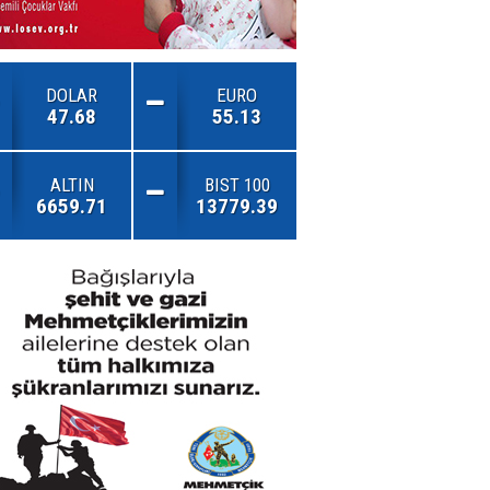
DOLAR
EURO
47.68
55.13
ALTIN
BIST 100
6659.71
13779.39