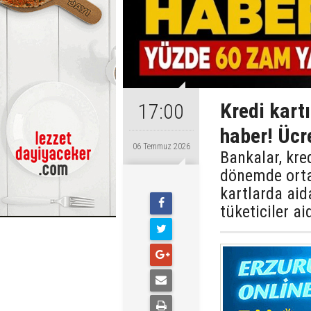
Kredi kart
17:00
haber! Ücr
06 Temmuz 2026
Bankalar, kred
dönemde orta
kartlarda aida
tüketiciler ai