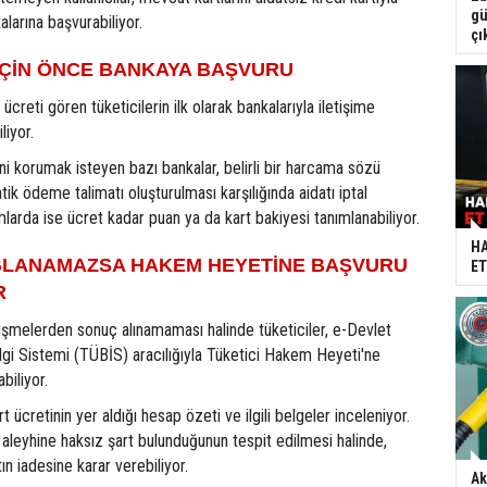
gü
larına başvurabiliyor.
çı
 İÇİN ÖNCE BANKAYA BAŞVURU
 ücreti gören tüketicilerin ilk olarak bankalarıyla iletişime
liyor.
i korumak isteyen bazı bankalar, belirli bir harcama sözü
ik ödeme talimatı oluşturulması karşılığında aidatı iptal
mlarda ise ücret kadar puan ya da kart bakiyesi tanımlanabiliyor.
HA
LANAMAZSA HAKEM HEYETİNE BAŞVURU
ET
R
üşmelerden sonuç alınamaması halinde tüketiciler, e-Devlet
lgi Sistemi (TÜBİS) aracılığıyla Tüketici Hakem Heyeti'ne
biliyor.
rt ücretinin yer aldığı hesap özeti ve ilgili belgeler inceleniyor.
aleyhine haksız şart bulunduğunun tespit edilmesi halinde,
ın iadesine karar verebiliyor.
Ak