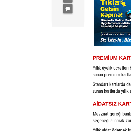
PREMİUM KART
Yıllık üyelik ücretler
sunan premium kartlar
Standart kartlarda dah
sunan kartlarda yıllık a
AİDATSIZ KA
Mevzuat gereği bankal
seçeneği sunmak zor
Yıllık aidat ödemek is