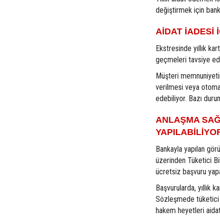
değiştirmek için banka
AİDAT İADESİ
Ekstresinde yıllık kart
geçmeleri tavsiye edi
Müşteri memnuniyetin
verilmesi veya otomat
edebiliyor. Bazı duru
ANLAŞMA SAĞ
YAPILABİLİYO
Bankayla yapılan gör
üzerinden Tüketici Bi
ücretsiz başvuru yapa
Başvurularda, yıllık ka
Sözleşmede tüketici 
hakem heyetleri aidat