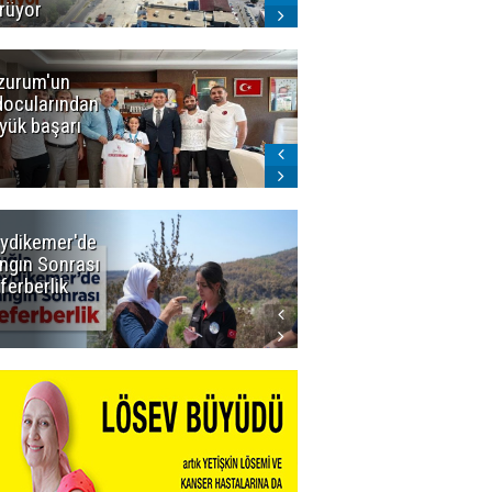
rüyor
zurum'un
Amar süper
docularından
ligi seviyor!
yük başarı
ydikemer'de
Muğla
ngın Sonrası
Büyükşehir
ferberlik
Tüm
İmkânlarıyla
Yangın
Sahasında