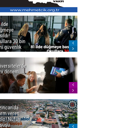
 ilde
Erzurum'da
üğmeye
Kürekle
sıldı!
işlenen
ullara 30 bin
vahşette karar
ni güvenlik
kesinleşti!
revlisi
Yargıtay
cezaları onadı
iversitelerde
Başkan
ni dönem
Sekmen'den
Tercih
Döneminde
Erzurum
Vurgusu
zincan'da
Meteoroloji
arm veren
uyardı!
blo! Nüfus
Doğu'ya yaz
şüşü
gelmeyecek