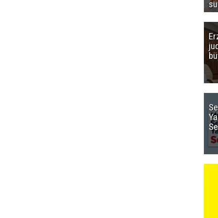
sü
Er
ju
bü
Se
Ya
Se