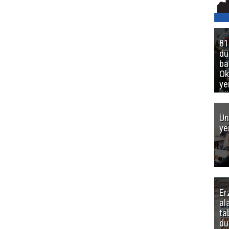
81
d
ba
Ok
ye
gö
Ün
ye
Er
al
ta
dü