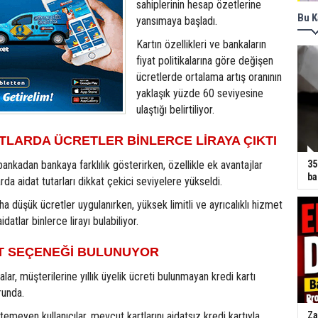
sahiplerinin hesap özetlerine
Bu K
yansımaya başladı.
Kartın özellikleri ve bankaların
fiyat politikalarına göre değişen
ücretlerde ortalama artış oranının
yaklaşık yüzde 60 seviyesine
ulaştığı belirtiliyor.
LARDA ÜCRETLER BİNLERCE LİRAYA ÇIKTI
i bankadan bankaya farklılık gösterirken, özellikle ek avantajlar
35
ba
da aidat tutarları dikkat çekici seviyelere yükseldi.
a düşük ücretler uygulanırken, yüksek limitli ve ayrıcalıklı hizmet
idatlar binlerce lirayı bulabiliyor.
RT SEÇENEĞİ BULUNUYOR
ar, müşterilerine yıllık üyelik ücreti bulunmayan kredi kartı
unda.
temeyen kullanıcılar, mevcut kartlarını aidatsız kredi kartıyla
Za