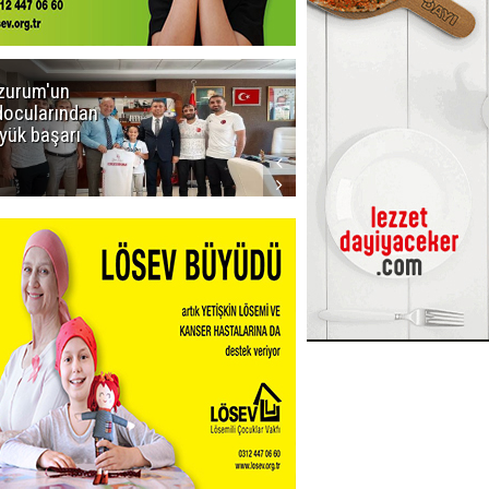
zurum'un
Amar süper
docularından
ligi seviyor!
yük başarı