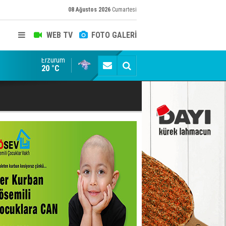
08 Ağustos 2026
Cumartesi
WEB TV
FOTO GALERİ
Erzurum
Konuşanlar'a katıldı, söyledikleri başına iş açtı! Göza
20 °C