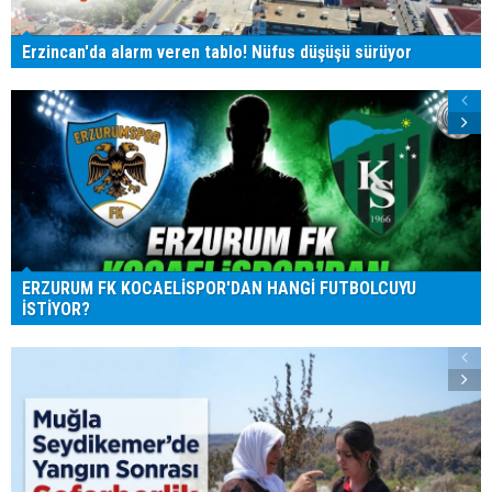
Erzincan'da alarm veren tablo! Nüfus düşüşü sürüyor
ERZURUM FK KOCAELİSPOR'DAN HANGİ FUTBOLCUYU
İSTİYOR?