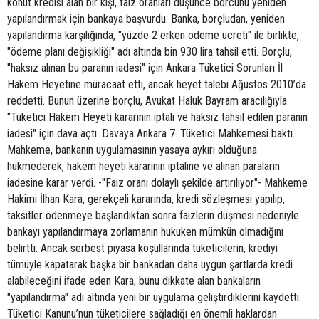
konut kredisi alan bir kişi, faiz oranları düşünce borcunu yeniden
yapılandırmak için bankaya başvurdu. Banka, borçludan, yeniden
yapılandırma karşılığında, "yüzde 2 erken ödeme ücreti" ile birlikte,
"ödeme planı değişikliği" adı altında bin 930 lira tahsil etti. Borçlu,
"haksız alınan bu paranın iadesi" için Ankara Tüketici Sorunları İl
Hakem Heyetine müracaat etti, ancak heyet talebi Ağustos 2010’da
reddetti. Bunun üzerine borçlu, Avukat Haluk Bayram aracılığıyla
"Tüketici Hakem Heyeti kararının iptali ve haksız tahsil edilen paranın
iadesi" için dava açtı. Davaya Ankara 7. Tüketici Mahkemesi baktı.
Mahkeme, bankanın uygulamasının yasaya aykırı olduğuna
hükmederek, hakem heyeti kararının iptaline ve alınan paraların
iadesine karar verdi. -"Faiz oranı dolaylı şekilde artırılıyor"- Mahkeme
Hakimi İlhan Kara, gerekçeli kararında, kredi sözleşmesi yapılıp,
taksitler ödenmeye başlandıktan sonra faizlerin düşmesi nedeniyle
bankayı yapılandırmaya zorlamanın hukuken mümkün olmadığını
belirtti. Ancak serbest piyasa koşullarında tüketicilerin, krediyi
tümüyle kapatarak başka bir bankadan daha uygun şartlarda kredi
alabileceğini ifade eden Kara, bunu dikkate alan bankaların
"yapılandırma" adı altında yeni bir uygulama geliştirdiklerini kaydetti.
Tüketici Kanunu’nun tüketicilere sağladığı en önemli haklardan