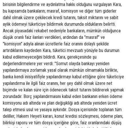
birisinin bilgilendirme ve aydınlatma hakkı olduğunu vurgulayan Kara,
bu kapsamda bankaların; masraf, komisyon ve diğer tüm giderler
dahil olmak üzere çekilecek kredi tutarını, taksit miktarını ve sabit
aylık ödemeyi tüketiciye bildirmek durumunda olduklarını belirtti.
Ancak piyasadaki rekabet nedeniyle bankaların, mümkün olduğunca
düşük oranlı faiz ilanları verdikleri, ardından da "masraf" ve
"komisyon" adıyla alınan ücretlerle faiz oranını dolaylı şekilde
artırdıklarını kaydeden Kara, tüketici mevzuatı yönüyle bu durumun
kabul edilemeyeceğini bildirdi. Kara, gerekçesinde şu
değerlendirmelere yer verdi: "Somut olayda bankayı yeniden
yapılandırmaya zorlamak yasal olarak mümkün olmamakla birlikte,
banka kendi inisiyatifiyle yapılandırmayı kabul ettiğine göre tüketiciye
yapılandırma ile ilgili faiz oranını, her şey dahil olmak üzere net
biçimde ve kalan süre için ödenecek taksit tutarını bildirerek yapmak
zorundadır. Borç yapılandırmasını kabul eden bankanın erken ödeme
komisyonu adı altında ve plan değişikliği adı altında yeniden ücret
talep etmesi usul ve yasaya aykırıdır. Dosya içerisinde toplanan tüm
deliller, Hakem Heyeti kararı, konut kredisi sözleşmesi, ödeme planı,
bilirkişi raporu ve tüm dosya içeriğine göre, faiz oranlarındaki düşüş