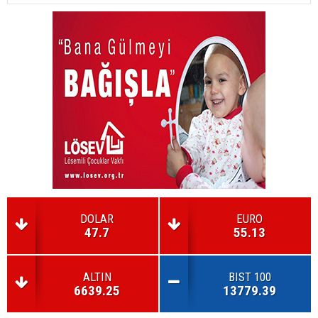
DOLAR
EURO
47.7
55.13
ALTIN
BIST 100
6639.25
13779.39