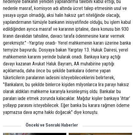
nedeniyle bankanın yeniden yapılandırma talebini kabul ettiği, bu
nedenle masraf, komisyon adı altında ücret talep etmesinin usul ve
yasaya uygun olmadığı, aksi halin haksız şart niteliğinde olacağı,
yapılandırmanın tümüyle bankanın inisiyatifinde olduğu, bu işlem kabul
edildiğinden ayrıca masraf ve kararının iptaline, dava konusu bin 930
liranın davalıdan tahsiline, davacı tarafa ödenmesine karar vermek
gerekmiştir." -Yargıtay onadı- Yerel mahkemenin kararı üzerine banka
temyize başvurdu. Dosyaya bakan Yargıtay 13. Hukuk Dairesi, yerel
mahkemenin kararını yerinde bularak onadı. Bankaya karşı açtığı
davayı kazanan Avukat Haluk Bayram, AA muhabirine yaptığı
açıklamada, daha önce bu şekilde bankalara ödeme yapan
tüketicilerin paralarının iadesini isteyebileceklerini belirterek,
"Bankaların, bu şekilde binlerce kişiden milyonlarca lira parayı haksız
olarak aldıkları mahkeme kararıyla kesinleşmiş oldu. Bankalar bu
paraları iade etmek zorunda kalacaklar. Mağdur kişiler bankaya ’ihtar’
yollayıp parasını isteyebilecek. Eğer banka bu karara rağmen ödeme
yapmazsa dava açma hakkı doğacak" diye konuştu.
Önceki ve Sonraki Haberler