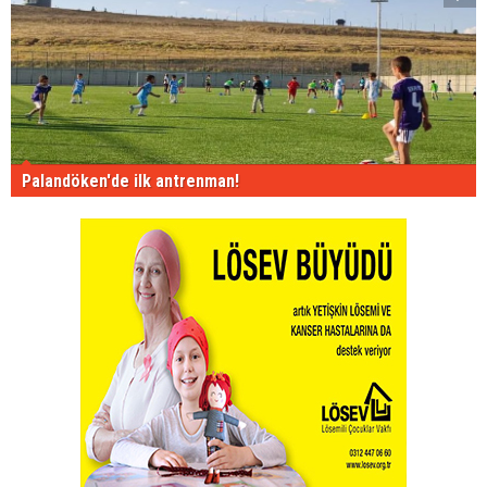
Palandöken'de ilk antrenman!