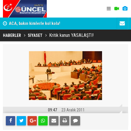
n
ACA, bakın kimlerle kol kola!
Erzurumspo
Kritik kanun YASALAŞTI!
HABERLER
SİYASET
09:47
23 Aralık 2011