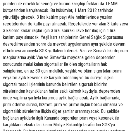
primleri ile emekli keseneği ve kurum karşılığı farkları da TBMM
bütçesinden karşılanacak. Bu hükümler, 1 Mart 2012 tarihinde
yürürlüğe girecek. 3 lira katılım payı Aile hekimlerince yazılan
reçetelerden de katkı payı alınacak. Reçetelerde yer alan 3 kutu veya
3 kaleme kadar ilaçlar için 3 lira, sonraki ilave her ilaç için 1 lira
katılım payı alınacak. Yeşil kart sahiplerinin Genel Sağlık Sigortasına
devredilmesinden sonra da mevcut uygulamanın aynı şekilde devam
ettirilmesi amacıyla SGK yetkilendirilecek. Van ve Simav'daki deprem
mağdurlarına aylık Van ve Simav'da meydana gelen depremler
sonucunda malul kalan sigortalılar ile ölen sigortalıların hak
sahiplerine, en az 30 gün malullük, yaşlılık ve ölüm sigortaları primi
veya bir aylık kesenek ile karşılık ödenmiş ve bu süreye ilişkin
sigortalı tescil işleminin kanunda belirtilen sigortalı bildirim
sürelerinden kaynaklanan haller saklı kalmak kaydıyla, depremden
önce yapılma şartıyla kurumca aylık bağlanacak. Aylık bağlamada,
prim ödeme süresi, hizmet, prim ve prime ilişkin borcu olmama ve
sigortalılık sürelerine ilişkin diğer şartlar aranmayacak. Bu şekilde
bağlanan aylıklarla ilgili Kanunda öngörülen prim veya kesenek ile
karşılıkların eksik olan kısmı Maliye Bakanlığı tarafından SGK'ya