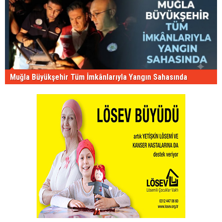
Muğla Büyükşehir Tüm İmkânlarıyla Yangın Sahasında