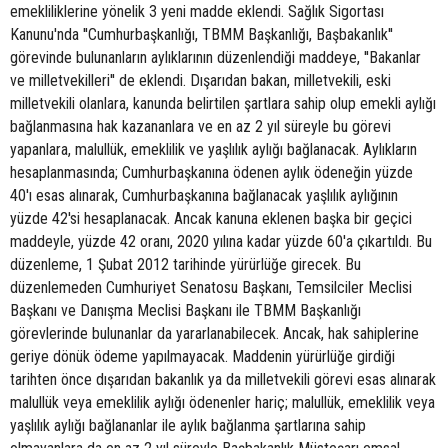
emekliliklerine yönelik 3 yeni madde eklendi. Sağlık Sigortası
Kanunu'nda ''Cumhurbaşkanlığı, TBMM Başkanlığı, Başbakanlık''
görevinde bulunanların aylıklarının düzenlendiği maddeye, ''Bakanlar
ve milletvekilleri'' de eklendi. Dışarıdan bakan, milletvekili, eski
milletvekili olanlara, kanunda belirtilen şartlara sahip olup emekli aylığı
bağlanmasına hak kazananlara ve en az 2 yıl süreyle bu görevi
yapanlara, malullük, emeklilik ve yaşlılık aylığı bağlanacak. Aylıkların
hesaplanmasında; Cumhurbaşkanına ödenen aylık ödeneğin yüzde
40'ı esas alınarak, Cumhurbaşkanına bağlanacak yaşlılık aylığının
yüzde 42'si hesaplanacak. Ancak kanuna eklenen başka bir geçici
maddeyle, yüzde 42 oranı, 2020 yılına kadar yüzde 60'a çıkartıldı. Bu
düzenleme, 1 Şubat 2012 tarihinde yürürlüğe girecek. Bu
düzenlemeden Cumhuriyet Senatosu Başkanı, Temsilciler Meclisi
Başkanı ve Danışma Meclisi Başkanı ile TBMM Başkanlığı
görevlerinde bulunanlar da yararlanabilecek. Ancak, hak sahiplerine
geriye dönük ödeme yapılmayacak. Maddenin yürürlüğe girdiği
tarihten önce dışarıdan bakanlık ya da milletvekili görevi esas alınarak
malullük veya emeklilik aylığı ödenenler hariç; malullük, emeklilik veya
yaşlılık aylığı bağlananlar ile aylık bağlanma şartlarına sahip