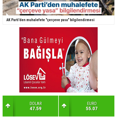
AK Parti'den muhalefete "çerçeve yasa" bilgilendirmesi
DOLAR
EURO
47.59
55.07