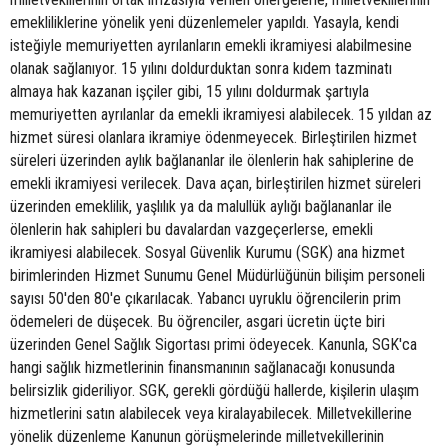
emekliliklerine yönelik yeni düzenlemeler yapıldı. Yasayla, kendi
isteğiyle memuriyetten ayrılanların emekli ikramiyesi alabilmesine
olanak sağlanıyor. 15 yılını doldurduktan sonra kıdem tazminatı
almaya hak kazanan işçiler gibi, 15 yılını doldurmak şartıyla
memuriyetten ayrılanlar da emekli ikramiyesi alabilecek. 15 yıldan az
hizmet süresi olanlara ikramiye ödenmeyecek. Birleştirilen hizmet
süreleri üzerinden aylık bağlananlar ile ölenlerin hak sahiplerine de
emekli ikramiyesi verilecek. Dava açan, birleştirilen hizmet süreleri
üzerinden emeklilik, yaşlılık ya da malullük aylığı bağlananlar ile
ölenlerin hak sahipleri bu davalardan vazgeçerlerse, emekli
ikramiyesi alabilecek. Sosyal Güvenlik Kurumu (SGK) ana hizmet
birimlerinden Hizmet Sunumu Genel Müdürlüğünün bilişim personeli
sayısı 50'den 80'e çıkarılacak. Yabancı uyruklu öğrencilerin prim
ödemeleri de düşecek. Bu öğrenciler, asgari ücretin üçte biri
üzerinden Genel Sağlık Sigortası primi ödeyecek. Kanunla, SGK'ca
hangi sağlık hizmetlerinin finansmanının sağlanacağı konusunda
belirsizlik gideriliyor. SGK, gerekli gördüğü hallerde, kişilerin ulaşım
hizmetlerini satın alabilecek veya kiralayabilecek. Milletvekillerine
yönelik düzenleme Kanunun görüşmelerinde milletvekillerinin