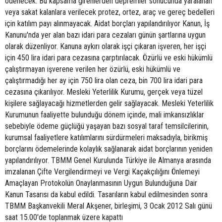
ödenecek. Bu kapsama girenlerden depremler sonucunda yaralanan
veya sakat kalanlara verilecek protez, ortez, araç ve gereç bedelleri
için katılım payı alınmayacak. Aidat borçları yapılandırılıyor Kanun, İş
Kanunu'nda yer alan bazı idari para cezaları günün şartlarına uygun
olarak düzenliyor. Kanuna aykırı olarak işçi çıkaran işveren, her işçi
için 450 lira idari para cezasına çarptırılacak. Özürlü ve eski hükümlü
çalıştırmayan işverene verilen her özürlü, eski hükümlü ve
çalıştırmadığı her ay için 750 lira olan ceza, bin 700 lira idari para
cezasına çıkarılıyor. Mesleki Yeterlilik Kurumu, gerçek veya tüzel
kişilere sağlayacağı hizmetlerden gelir sağlayacak. Mesleki Yeterlilik
Kurumunun faaliyette bulunduğu dönem içinde, mali imkansızlıklar
sebebiyle ödeme güçlüğü yaşayan bazı sosyal taraf temsilcilerinin,
kurumsal faaliyetlere katılımlarını sürdürmeleri maksadıyla, birikmiş
borçlarını ödemelerinde kolaylık sağlanarak aidat borçlarının yeniden
yapılandırılıyor. TBMM Genel Kurulunda Türkiye ile Almanya arasında
imzalanan Çifte Vergilendirmeyi ve Vergi Kaçakçılığını Önlemeyi
Amaçlayan Protokolün Onaylanmasının Uygun Bulunduğuna Dair
Kanun Tasarısı da kabul edildi. Tasarıların kabul edilmesinden sonra
TBMM Başkanvekili Meral Akşener, birleşimi, 3 Ocak 2012 Salı günü
saat 15.00'de toplanmak üzere kapattı