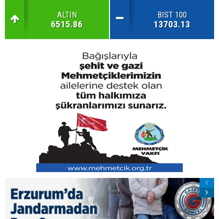
ALTIN
BIST 100
6515.86
13703.13