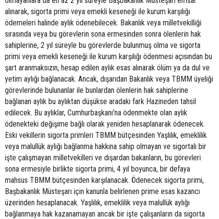
olmayanlara da en az 2 yıl süreyle Başbakanlık Müsteşarı emsal
alınarak, sigorta primi veya emekli keseneği ile kurum karşılığı
ödemeleri halinde aylık ödenebilecek. Bakanlık veya milletvekilliği
sırasında veya bu görevlerin sona ermesinden sonra ölenlerin hak
sahiplerine, 2 yıl süreyle bu görevlerde bulunmuş olma ve sigorta
primi veya emekli keseneği ile kurum karşılığı ödenmesi açısından bu
şart aranmaksızın, hesap edilen aylık esas alınarak ölüm ya da dul ve
yetim aylığı bağlanacak. Ancak, dışarıdan Bakanlık veya TBMM üyeliği
görevlerinde bulunanlar ile bunlardan ölenlerin hak sahiplerine
bağlanan aylık bu aylıktan düşükse aradaki fark Hazineden tahsil
edilecek. Bu aylıklar, Cumhurbaşkanı'na ödenmekte olan aylık
ödenekteki değişime bağlı olarak yeniden hesaplanarak ödenecek.
Eski vekillerin sigorta primleri TBMM bütçesinden Yaşlılık, emeklilik
veya malullük aylığı bağlanma hakkına sahip olmayan ve sigortalı bir
işte çalışmayan milletvekilleri ve dışardan bakanların, bu görevleri
sona ermesiyle birlikte sigorta primi, 4 yıl boyunca, bir defaya
mahsus TBMM bütçesinden karşılanacak. Ödenecek sigorta primi,
Başbakanlık Müsteşarı için kanunla belirlenen prime esas kazancı
üzerinden hesaplanacak. Yaşlılık, emeklilik veya malullük aylığı
bağlanmaya hak kazanamayan ancak bir işte çalışanların da sigorta