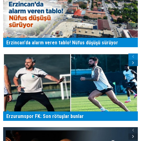
Erzincan'da alarm veren tablo! Nüfus düşüşü sürüyor
Erzurumspor FK: Son rötuşlar bunlar