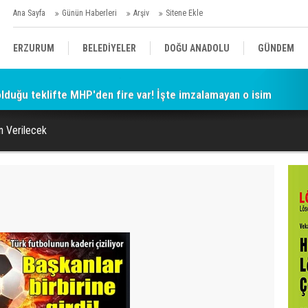
Ana Sayfa
Günün Haberleri
Arşiv
Sitene Ekle
ERZURUM
BELEDİYELER
DOĞU ANADOLU
GÜNDEM
 olduğu teklifte MHP'den fire var! İşte imzalamayan o isim
SİYASET
AFAD/ SAVAŞ
SPOR
n Verilecek
KÜLTÜR/SANAT//MAĞAZİN
BODRUM