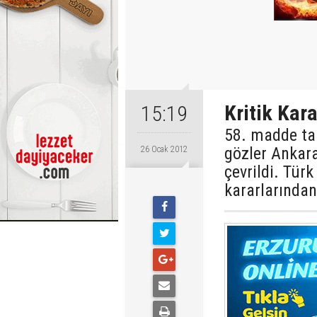
Kritik Kar
15:19
58. madde tar
gözler Ankara
26 Ocak 2012
çevrildi. Türk
kararlarından