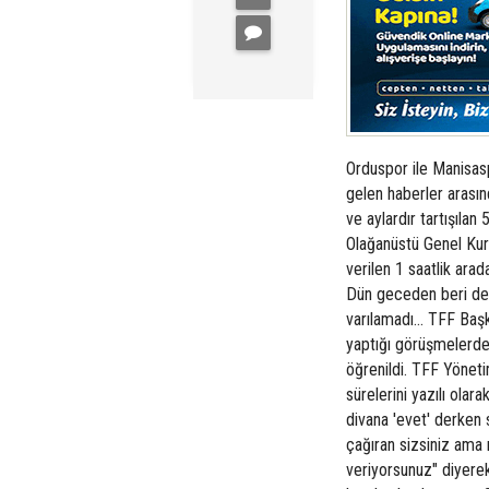
Orduspor ile Manisas
gelen haberler arasınd
ve aylardır tartışıl
Olağanüstü Genel Kuru
verilen 1 saatlik ara
Dün geceden beri deva
varılamadı... TFF Başk
yaptığı görüşmelerde 
öğrenildi. TFF Yöneti
sürelerini yazılı ola
divana 'evet' derken s
çağıran sizsiniz ama 
veriyorsunuz" diyerek