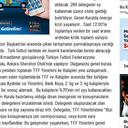
atılacak. 289 delegenin oy
Bu K
kullanmak üzere otele geldiği
belirtiliyor. Genel Kurulda önerge
krizi yaşanıyor... Saat 12:00'te
toplantıya verilen bir saat aranın
ardından kritik toplantı sürüyor.
por Başkanı'nın arasında çıkan tartışmanın yumruklaşmaya vardığı
a... Türk futbol tarihinin en önemli kararlarından birinin alınacağı
an 58.maddenin görüşüleceği Türkiye Futbol Federasyonu
lu, Ankara Sheraton Oteli'nde yapılıyor. Olağanüstü genel kurula
Se
da yeniden toplanan TFF Yönetimi ile Kulüpler yine uzlaşamadı...
m eden toplantılarda TFF ve Kulüpler arasında fikir birliğine
anı Aydınlar ve Yönetimi; Bank Asya, 2. lig ve 3. lig kulüpleriyle
bir sonuç alamadı... Bu kulüplerin %70'inin ret oyu kullanacakları
m Kurulu hazırlamış olduğu divan önergesini ve konuşmacıların
rak delegelere imzalatmak istedi. Delegeler oluşturulacak olan
üre ve kişi sayısına itiraz etti. Delegeler, TFF Yönetiminine "Bizi
niye konuşmamıza izin vermiyorsunuz, veya kısıtlı süre
Mu
 hayıflandılar. Bu gelişmeler yaşanırken, TFF Yönetimi genel
Sa