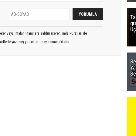
Ta
gr
Uç
er veya imalar, inançlara saldırı içeren, imla kuralları ile
arflerle yazılmış yorumlar onaylanmamaktadır.
Se
Ya
Se