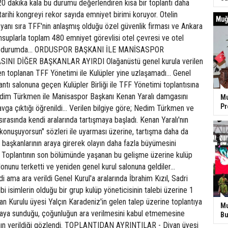
0 dakika kala bu durumu değerlendiren kısa bir toplantı daha
tarihi kongreyi rekor sayıda emniyet birimi koruyor. Otelin
 yanı sıra TFF'nin anlaşmış olduğu özel güvenlik firması ve Ankara
suplarla toplam 480 emniyet görevlisi otel çevresi ve otel
ış durumda... ORDUSPOR BAŞKANI İLE MANİSASPOR
INI DİĞER BAŞKANLAR AYIRDI Olağanüstü genel kurula verilen
en toplanan TFF Yönetimi ile Kulüpler yine uzlaşamadı... Genel
antı salonuna geçen Kulüpler Birliği ile TFF Yönetimi toplantısına
dim Türkmen ile Manisaspor Başkanı Kenan Yaralı damgasını
Mu
P
kavga çıktığı öğrenildi... Verilen bilgiye göre; Nedim Türkmen ve
sırasında kendi aralarında tartışmaya başladı. Kenan Yaralı'nın
konuşuyorsun" sözleri ile uyarması üzerine, tartışma daha da
p başkanlarının araya girerek olayın daha fazla büyümesini
di. Toplantının son bölümünde yaşanan bu gelişme üzerine kulüp
lonunu terketti ve yeniden genel kurul salonuna geldiler...
 ama ara verildi Genel Kurul'a aralarında İbrahim Kızıl, Sadri
bi isimlerin olduğu bir grup kulüp yöneticisinin talebi üzerine 1
ivan Kurulu üyesi Yalçın Karadeniz'in gelen talep üzerine toplantıya
Mu
maya sunduğu, çoğunluğun ara verilmesini kabul etmemesine
Bu
nın verildiği gözlendi. TOPLANTIDAN AYRINTILAR - Divan üyesi