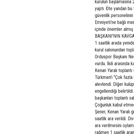
kurulun başlamasına 2
yaptı. Öte yandan bu 
güvenlik personelinin
Emniyeti'ne bağlı men
içinde önemler alm
BAŞKANI'NIN KAVGAS
1 saatlik arada yenid
kurul salonundan topl
Orduspor Başkanı Ne
vurdu. İkili arasında 
Kenan Yaralı toplantı 
Türkmen'i "Çok fazla 
alevlendi. Diğer kulü
engellendiği belirtil
başkanları toplantı sa
Çoğunluk kabul etmedi
Şener, Kenan Yaralı gi
saatlik ara verildi. D
ara verilmesini oyla
rağmen 1 saatlik ara