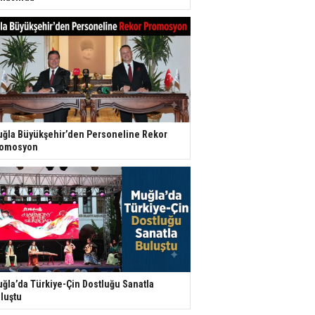
ğla Büyükşehir’den Personeline Rekor
romosyon
ğla’da Türkiye-Çin Dostluğu Sanatla
luştu