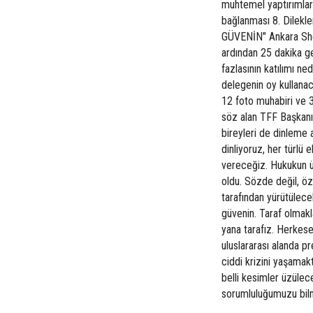
muhtemel yaptırımları
bağlanması 8. Dilek
GÜVENİN" Ankara Sher
ardından 25 dakika ge
fazlasının katılımı ne
delegenin oy kullanaca
12 foto muhabiri ve 
söz alan TFF Başkanı 
bireyleri de dinleme 
dinliyoruz, her türlü 
vereceğiz. Hukukun ü
oldu. Sözde değil, ö
tarafından yürütülece
güvenin. Taraf olmakl
yana tarafız. Herkese
uluslararası alanda p
ciddi krizini yaşamak
belli kesimler üzüle
sorumluluğumuzu bi