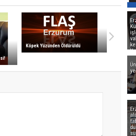
Er
Kü
iş
va
ke
Köpek Yüzünden Öldürüldü
Ya
ce
si!
Ün
ye
Er
al
ta
dü
sü