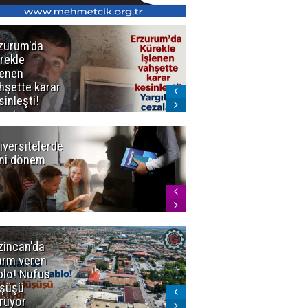
zurum'da
Erzurum dâhil
rekle
Çok Sayıda
lenen
İlde
hşette karar
Uyuşturucuya
sinleşti!
Darbe
rgıtay
zaları onadı
iversitelerde
Başkan
ni dönem
Sekmen'den
Tercih
Döneminde
Erzurum
Vurgusu
zincan'da
Meteoroloji
arm veren
uyardı!
blo! Nüfus
Doğu'ya yaz
şüşü
gelmeyecek
rüyor