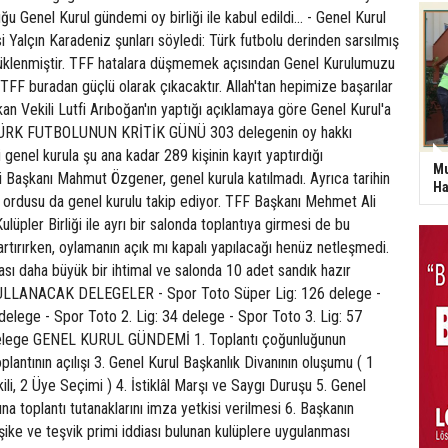
 Genel Kurul gündemi oy birliği ile kabul edildi... - Genel Kurul
i Yalçın Karadeniz şunları söyledi: Türk futbolu derinden sarsılmış
üklenmiştir. TFF hatalara düşmemek açısından Genel Kurulumuzu
 TFF buradan güçlü olarak çıkacaktır. Allah'tan hepimize başarılar
kan Vekili Lutfi Arıboğan'ın yaptığı açıklamaya göre Genel Kurul'a
. TÜRK FUTBOLUNUN KRİTİK GÜNÜ 303 delegenin oy hakkı
genel kurula şu ana kadar 289 kişinin kayıt yaptırdığı
Mu
i Başkanı Mahmut Özgener, genel kurula katılmadı. Ayrıca tarihin
Ha
i ordusu da genel kurulu takip ediyor. TFF Başkanı Mehmet Ali
Kulüpler Birliği ile ayrı bir salonda toplantıya girmesi de bu
tırırken, oylamanın açık mı kapalı yapılacağı henüz netleşmedi.
sı daha büyük bir ihtimal ve salonda 10 adet sandık hazır
ULLANACAK DELEGELER - Spor Toto Süper Lig: 126 delege -
delege - Spor Toto 2. Lig: 34 delege - Spor Toto 3. Lig: 57
delege GENEL KURUL GÜNDEMİ 1. Toplantı çoğunluğunun
oplantının açılışı 3. Genel Kurul Başkanlık Divanının oluşumu ( 1
li, 2 Üye Seçimi ) 4. İstiklâl Marşı ve Saygı Duruşu 5. Genel
na toplantı tutanaklarını imza yetkisi verilmesi 6. Başkanın
şike ve teşvik primi iddiası bulunan kulüplere uygulanması