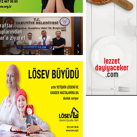
raftar
Ligde yeni
uplarından
sezon
ar'a ziyaret
başlıyor! İlk
düdük Bolu'da
çalacak