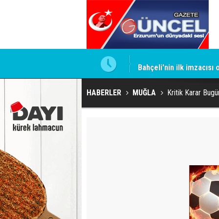
ntrol altında
Bahçeli'nin ilk imzacısı
HABERLER
MUĞLA
Kritik Karar Bugü