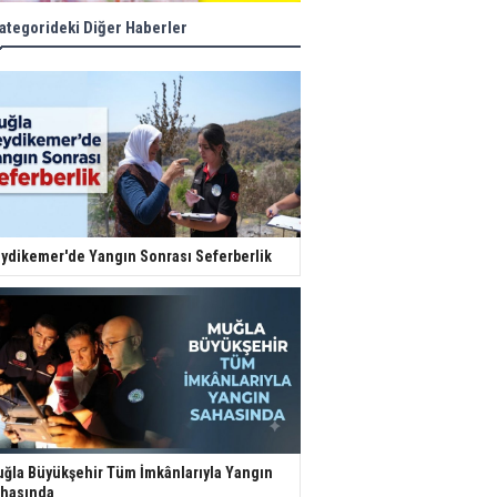
ategorideki Diğer Haberler
ydikemer'de Yangın Sonrası Seferberlik
ğla Büyükşehir Tüm İmkânlarıyla Yangın
hasında