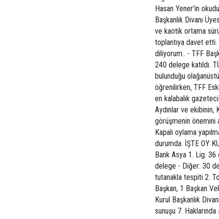
Hasan Yener'in okuduğu
Başkanlık Divanı Üyes
ve kaotik ortama sür
toplantıya davet etti.
diliyorum.. - TFF Baş
240 delege katıldı
bulunduğu olağanüstü 
öğrenilirken, TFF Esk
en kalabalık gazetec
Aydınlar ve ekibinin, 
görüşmenin önemini ar
Kapalı oylama yapılma
durumda. İŞTE OY K
Bank Asya 1. Lig: 36 
delege - Diğer: 30 
tutanakla tespiti 2. T
Başkan, 1 Başkan Veki
Kurul Başkanlık Divanı
sunuşu 7. Haklarında 