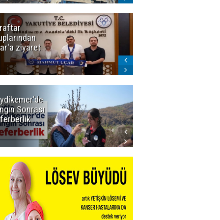
raftar
Ligde yeni
uplarından
sezon
ar'a ziyaret
başlıyor! İlk
düdük Bolu'da
çalacak
ydikemer'de
Muğla
ngın Sonrası
Büyükşehir
ferberlik
Tüm
İmkânlarıyla
Yangın
Sahasında