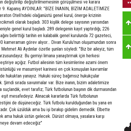
n değiştirilip değiştirilmemesinin görüşülmesi ve karara
ler 9. Kapanış AYDINLAR: "BİZE İNANIN, BİZİM ADALETİMİZE
aton Oteli'ndeki olağanüstü genel kurul, önerge krizinin
cikmeli olarak başladı. 303 kişilik delege sayısının yarısından
deniyle genel kurul başladı. 289 delegenin kayıt yaptırdığı, 226
ğını belirttiği tarihin en kalabalık genel kurulunda 72 gazeteci,
30 kameraman görev alıyor... Divan Kurulu'nun oluşumundan sonra
Mehmet Ali Aydınlar özetle şunları söyledi: "Biz bir aileyiz, tüm
arzusundayız. Bu gemiyi limana yanaştırmak için herkesi
eleştiriye açığız. Futbol ailesinin tüm kesimlerine azami önem
stünlüğü ve masumiyet karinesi en çok konuşulan kavramlar
zde hukuktan yanayız. Hukuki süreç bağımsız hukukçular
k. Şimdi sırada savunmalar var. Bize inanın, bizim adaletimize
a suçlandık, evet tarafız; Türk futbolunun başının dik durmasından
 eşit mesafedeyiz. Alınacak kararlarda Türk futbolunun
restijini de düşüneceğiz. Türk futbolu kurulduğundan bu yana en
tadır. Çok üzüldük ama bu işi bırakıp gidelim demedik. Elbette
cek ama hukuk üstün gelecek. Dürüst olmaya, yasalara karşı
lmeye devam edeceğiz"