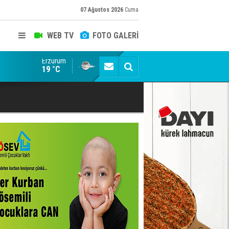
07 Ağustos 2026
Cuma
WEB TV
FOTO GALERİ
Erzurum
Siyaset-Sermaye Çizgisinde Haklılığın Resmi: Selami Al
19 °C