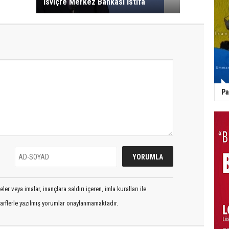
İsviçre Merkez Bankası İstifa
Pa
er veya imalar, inançlara saldırı içeren, imla kuralları ile
arflerle yazılmış yorumlar onaylanmamaktadır.