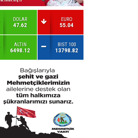
DOLAR
EURO
47.62
55.04
ALTIN
BIST 100
6498.12
13798.82