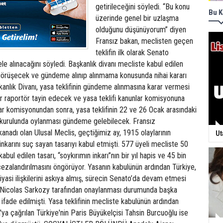
getirileceğini söyledi. “Bu konu
Bu K
üzerinde genel bir uzlaşma
olduğunu düşünüyorum” diyen
Fransız bakan, meclisten geçen
teklifin ilk olarak Senato
le alınacağını söyledi. Başkanlık divanı mecliste kabul edilen
z görüşecek ve gündeme alınıp alınmama konusunda nihai kararı
anlık Divanı, yasa teklifinin gündeme alınmasına karar vermesi
bir raportör tayin edecek ve yasa teklifi kanunlar komisyonuna
ar komisyonundan sonra, yasa teklifinin 22 ve 26 Ocak arasındaki
 kurulunda oylanması gündeme gelebilecek. Fransız
anadı olan Ulusal Meclis, geçtiğimiz ay, 1915 olaylarının
Ut
inkarını suç sayan tasarıyı kabul etmişti. 577 üyeli mecliste 50
kabul edilen tasarı, “soykırımın inkarı”nın bir yıl hapis ve 45 bin
ezalandırılmasını öngörüyor. Yasanın kabulünün ardından Türkiye,
iyasi ilişkilerini askıya almış, sürecin Senato’da devam etmesi
Nicolas Sarkozy tarafından onaylanması durumunda başka
 ifade edilmişti. Yasa teklifinin mecliste kabulünün ardından
a'ya çağrılan Türkiye'nin Paris Büyükelçisi Tahsin Burcuoğlu ise