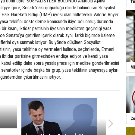
sa'ya dönmüştü. SOSYALİSTLER BÖLÜNDÜ Anadolu Ajansı
Tü
bilgiye göre, Senato’daki çoğunluğu elinde bulunduran Sosyalist
i Halk Hareketi Birliği (UMP) üyesi olan milletvekili Valerie Boyer
n yasa teklifini destekleme konusunda ikiye bölünmüş durumda.
 bir kısmı, iktidar partisinin üyesinin meclisten geçirdiği yasa
nce Senato’ya getirilen içerik olarak aynı, farklı biçimde kaleme
liflerini oya sunmak istiyor. Bu yönde düşünen Sosyalist
rtisinin, yasa teklifine oy vermeleri halinde, seçimlerde, Ermeni
ın iktidar partisine gitmesinden endişe ediyor ve kendi yasa
da kabul edilip daha sonra yasalaşması için meclise gönderilmesini
Mü
t senatörler içinde başka bir grup, yasa teklifinin anayasaya aykırı
gündemden çıkartılmasını istiyor.
Ço