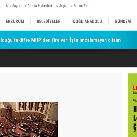
Ana Sayfa
Günün Haberleri
Arşiv
Sitene Ekle
ERZURUM
BELEDİYELER
DOĞU ANADOLU
GÜNDEM
 olduğu teklifte MHP'den fire var! İşte imzalamayan o isim
SİYASET
AFAD/ SAVAŞ
SPOR
KÜLTÜR/SANAT//MAĞAZİN
BODRUM