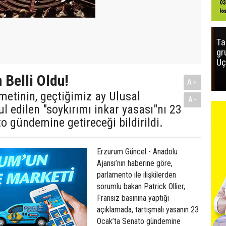
Ta
gr
Uç
h Belli Oldu!
A+
etinin, geçtiğimiz ay Ulusal
A-
ul edilen "soykırımı inkar yasası"nı 23
o gündemine getireceği bildirildi.
Erzurum Güncel - Anadolu
Ajansı’nın haberine göre,
parlamento ile ilişkilerden
sorumlu bakan Patrick Ollier,
Fransız basınına yaptığı
açıklamada, tartışmalı yasanın 23
Ocak’ta Senato gündemine