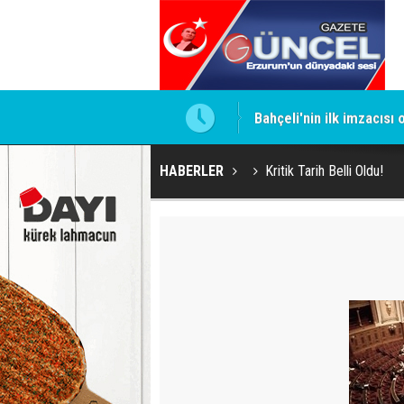
ntrol altında
Bahçeli'nin ilk imzacısı
HABERLER
Kritik Tarih Belli Oldu!