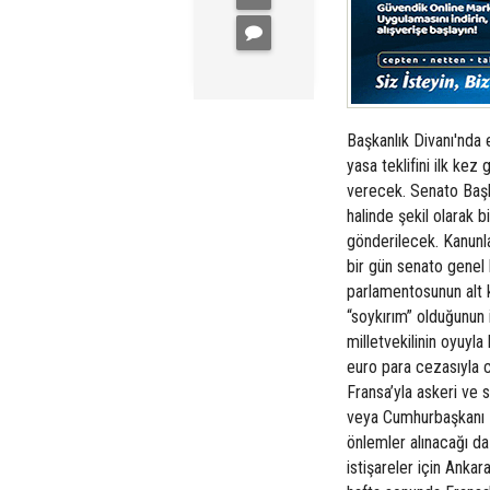
Başkanlık Divanı'nda e
yasa teklifini ilk ke
verecek. Senato Başk
halinde şekil olarak 
gönderilecek. Kanunl
bir gün senato genel
parlamentosunun alt k
“soykırım” olduğunun 
milletvekilinin oyuyla 
euro para cezasıyla c
Fransa’yla askeri ve s
veya Cumhurbaşkanı 
önlemler alınacağı da
istişareler için Ankar