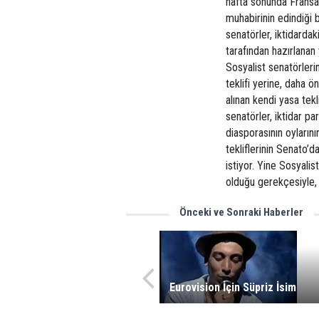
hafta sonunda Fran
muhabirinin edindiği 
senatörler, iktidardak
tarafından hazırlana
Sosyalist senatörlerin
teklifi yerine, daha ö
alınan kendi yasa tek
senatörler, iktidar pa
diasporasının oyların
tekliflerinin Senato’
istiyor. Yine Sosyalis
olduğu gerekçesiyle, 
Önceki ve Sonraki Haberler
Eurovision İçin Süpriz İsim