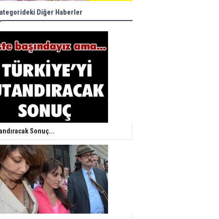
ategorideki Diğer Haberler
andıracak Sonuç...