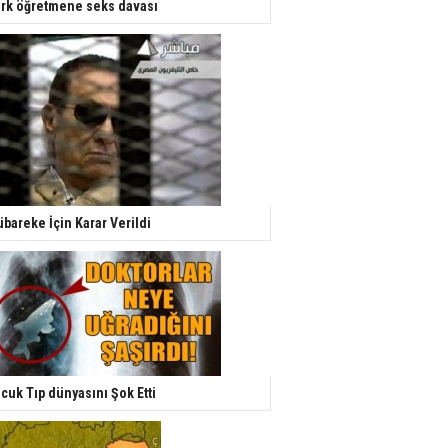
rk öğretmene seks davası
bareke İçin Karar Verildi
cuk Tıp dünyasını Şok Etti