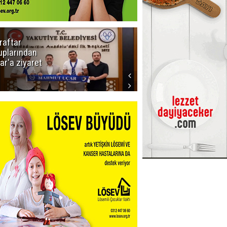
raftar
Ligde yeni
uplarından
sezon
ar'a ziyaret
başlıyor! İlk
düdük Bolu'da
çalacak