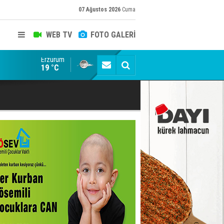
07 Ağustos 2026
Cuma
WEB TV
FOTO GALERİ
Erzurum
Siyaset-Sermaye Çizgisinde Haklılığın Resmi: Selami Al
19 °C