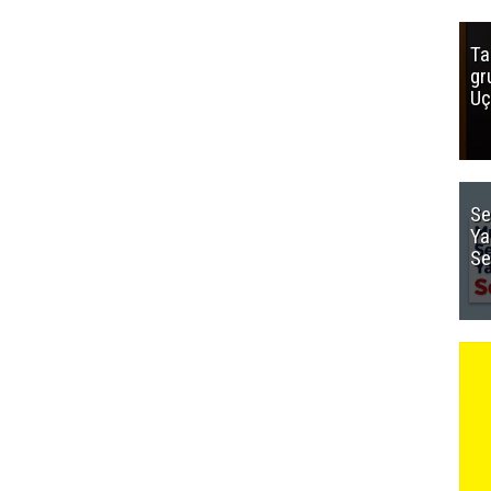
Ta
gr
Uç
Se
Ya
Se