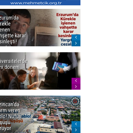
zurum'da
Erzurum dâhil
rekle
Çok Sayıda
lenen
İlde
hşette karar
Uyuşturucuya
sinleşti!
Darbe
rgıtay
zaları onadı
iversitelerde
Başkan
ni dönem
Sekmen'den
Tercih
Döneminde
Erzurum
Vurgusu
zincan'da
Meteoroloji
arm veren
uyardı!
blo! Nüfus
Doğu'ya yaz
şüşü
gelmeyecek
rüyor