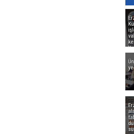
Er
Kü
iş
va
ke
Ya
ce
Ün
ye
Er
al
ta
dü
sü