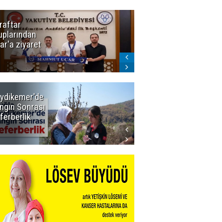
raftar
Ligde yeni
uplarından
sezon
ar'a ziyaret
başlıyor! İlk
düdük Bolu'da
çalacak
ydikemer'de
Muğla
ngın Sonrası
Büyükşehir
ferberlik
Tüm
İmkânlarıyla
Yangın
Sahasında