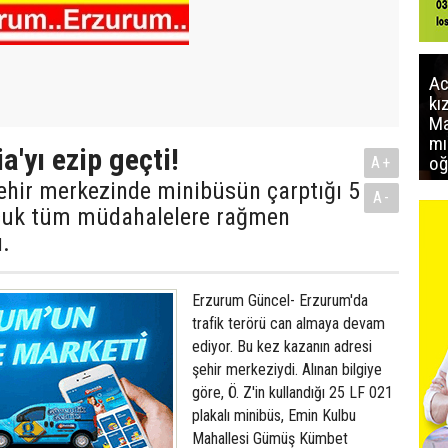
Ac
kı
Ma
mı
a'yı ezip geçti!
oğ
A+
ehir merkezinde minibüsün çarptığı 5
A-
cuk tüm müdahalelere rağmen
.
Erzurum Güncel- Erzurum'da
trafik terörü can almaya devam
ediyor. Bu kez kazanın adresi
şehir merkeziydi. Alınan bilgiye
göre, Ö. Z'in kullandığı 25 LF 021
plakalı minibüs, Emin Kulbu
Mahallesi Gümüş Kümbet