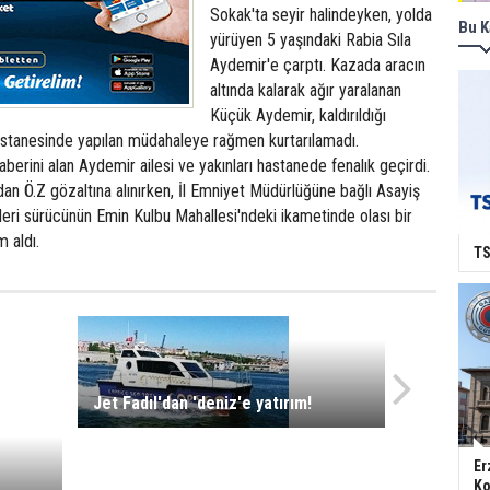
Sokak'ta seyir halindeyken, yolda
Bu K
yürüyen 5 yaşındaki Rabia Sıla
Aydemir'e çarptı. Kazada aracın
altında kalarak ağır yaralanan
Küçük Aydemir, kaldırıldığı
stanesinde yapılan müdahaleye rağmen kurtarılamadı.
berini alan Aydemir ailesi ve yakınları hastanede fenalık geçirdi.
dan Ö.Z gözaltına alınırken, İl Emniyet Müdürlüğüne bağlı Asayiş
eri sürücünün Emin Kulbu Mahallesi'ndeki ikametinde olası bir
 aldı.
TS
Jet Fadıl'dan 'deniz'e yatırım!
Er
Ko