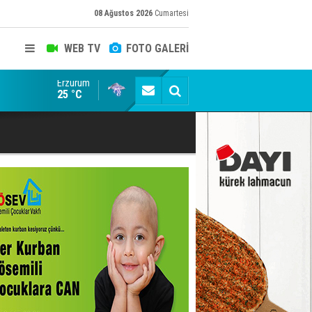
08 Ağustos 2026
Cumartesi
WEB TV
FOTO GALERİ
Erzurum
Erzurumspor Store'de yoğunluk
25 °C