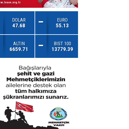
DOLAR
EURO
47.68
55.13
ALTIN
BIST 100
6659.71
13779.39