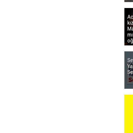
Ac
kı
Ma
mı
oğ
Se
Ya
Se