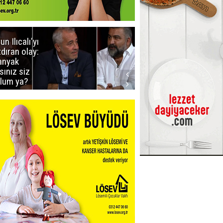
un Ilıcalı'yı
İstanbul'da
zdıran olay:
mavi-beyaz
nyak
buluşma
sınız siz
lum ya?