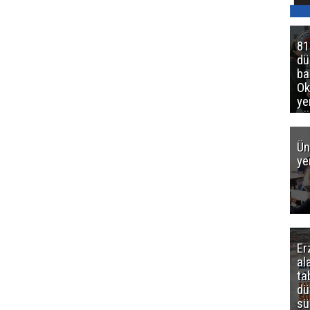
81
d
ba
Ok
ye
gö
Ün
ye
Er
al
ta
dü
sü