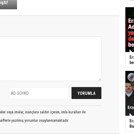
ştı!
Er
be
er veya imalar, inançlara saldırı içeren, imla kuralları ile
arflerle yazılmış yorumlar onaylanmamaktadır.
Er
Ba