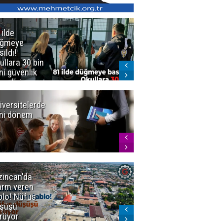
 ilde
Erzurum'da
üğmeye
Kürekle
sıldı!
işlenen
ullara 30 bin
vahşette karar
ni güvenlik
kesinleşti!
revlisi
Yargıtay
cezaları onadı
iversitelerde
Başkan
ni dönem
Sekmen'den
Tercih
Döneminde
Erzurum
Vurgusu
zincan'da
Meteoroloji
arm veren
uyardı!
blo! Nüfus
Doğu'ya yaz
şüşü
gelmeyecek
rüyor