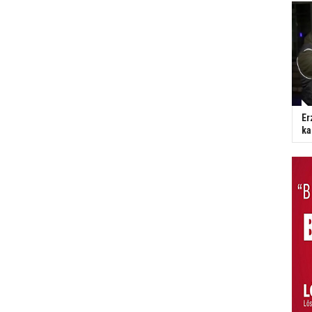
Er
ka