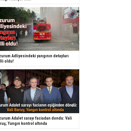
zurum Adliyesindeki yangının detayları
lli oldu!
zurum Adalet sarayı faciadan dondu: Vali
ruş; Yangın kontrol altında