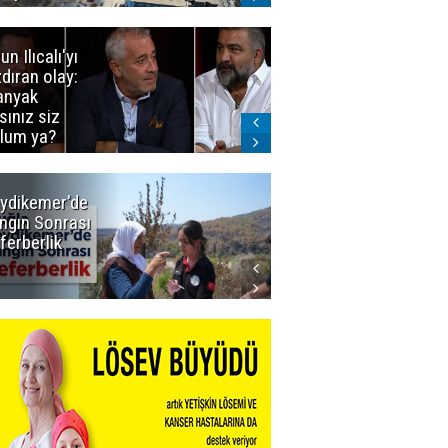
un Ilıcalı'yı
İstanbul'da
zdıran olay:
mavi-beyaz
nyak
buluşma
sınız siz
lum ya?
ydikemer'de
Muğla
ngın Sonrası
Büyükşehir
ferberlik
Tüm
İmkânlarıyla
Yangın
Sahasında