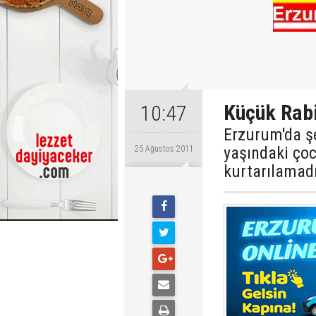
Küçük Rabi
10:47
Erzurum'da ş
yaşındaki ço
25 Ağustos 2011
kurtarılamadı