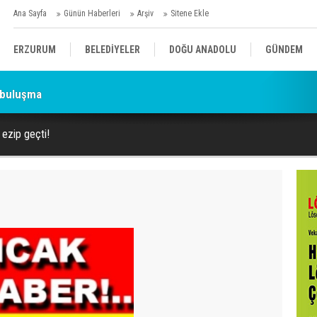
Ana Sayfa
Günün Haberleri
Arşiv
Sitene Ekle
ERZURUM
BELEDİYELER
DOĞU ANADOLU
GÜNDEM
 buluşma
SİYASET
AFAD/ SAVAŞ
SPOR
 ezip geçti!
KÜLTÜR/SANAT//MAĞAZİN
BODRUM