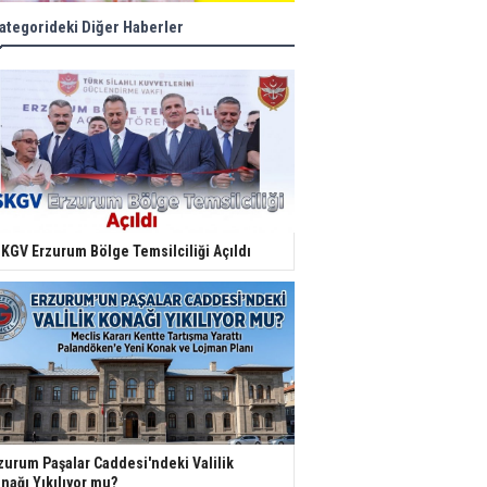
ategorideki Diğer Haberler
KGV Erzurum Bölge Temsilciliği Açıldı
zurum Paşalar Caddesi'ndeki Valilik
nağı Yıkılıyor mu?