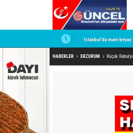
İstanbul'da mavi-beyaz
HABERLER
ERZURUM
Küçük Rabia'yı