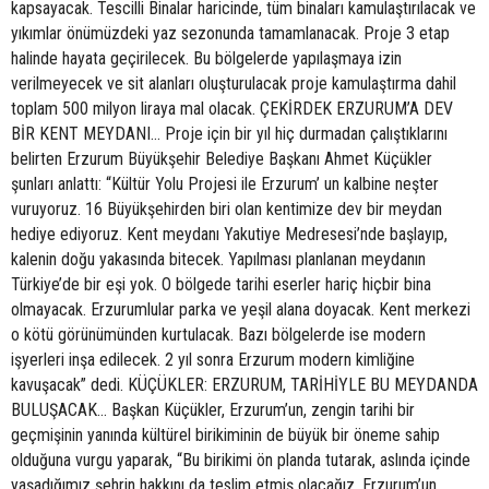
kapsayacak. Tescilli Binalar haricinde, tüm binaları kamulaştırılacak ve
yıkımlar önümüzdeki yaz sezonunda tamamlanacak. Proje 3 etap
halinde hayata geçirilecek. Bu bölgelerde yapılaşmaya izin
verilmeyecek ve sit alanları oluşturulacak proje kamulaştırma dahil
toplam 500 milyon liraya mal olacak. ÇEKİRDEK ERZURUM’A DEV
BİR KENT MEYDANI… Proje için bir yıl hiç durmadan çalıştıklarını
belirten Erzurum Büyükşehir Belediye Başkanı Ahmet Küçükler
şunları anlattı: “Kültür Yolu Projesi ile Erzurum’ un kalbine neşter
vuruyoruz. 16 Büyükşehirden biri olan kentimize dev bir meydan
hediye ediyoruz. Kent meydanı Yakutiye Medresesi’nde başlayıp,
kalenin doğu yakasında bitecek. Yapılması planlanan meydanın
Türkiye’de bir eşi yok. O bölgede tarihi eserler hariç hiçbir bina
olmayacak. Erzurumlular parka ve yeşil alana doyacak. Kent merkezi
o kötü görünümünden kurtulacak. Bazı bölgelerde ise modern
işyerleri inşa edilecek. 2 yıl sonra Erzurum modern kimliğine
kavuşacak” dedi. KÜÇÜKLER: ERZURUM, TARİHİYLE BU MEYDANDA
BULUŞACAK… Başkan Küçükler, Erzurum’un, zengin tarihi bir
geçmişinin yanında kültürel birikiminin de büyük bir öneme sahip
olduğuna vurgu yaparak, “Bu birikimi ön planda tutarak, aslında içinde
yaşadığımız şehrin hakkını da teslim etmiş olacağız. Erzurum’un,