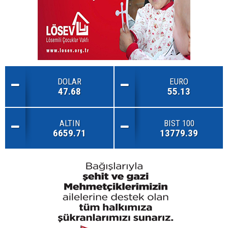
DOLAR
EURO
47.68
55.13
ALTIN
BIST 100
6659.71
13779.39