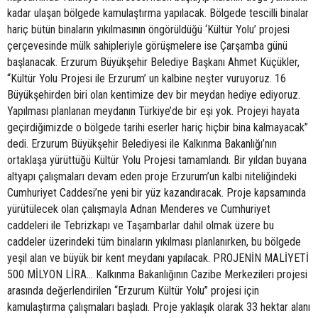
kadar ulaşan bölgede kamulaştırma yapılacak. Bölgede tescilli binalar
hariç bütün binaların yıkılmasının öngörüldüğü ‘Kültür Yolu’ projesi
çerçevesinde mülk sahipleriyle görüşmelere ise Çarşamba günü
başlanacak. Erzurum Büyükşehir Belediye Başkanı Ahmet Küçükler,
“Kültür Yolu Projesi ile Erzurum’ un kalbine neşter vuruyoruz. 16
Büyükşehirden biri olan kentimize dev bir meydan hediye ediyoruz.
Yapılması planlanan meydanın Türkiye’de bir eşi yok. Projeyi hayata
geçirdiğimizde o bölgede tarihi eserler hariç hiçbir bina kalmayacak”
dedi. Erzurum Büyükşehir Belediyesi ile Kalkınma Bakanlığı’nın
ortaklaşa yürüttüğü Kültür Yolu Projesi tamamlandı. Bir yıldan buyana
altyapı çalışmaları devam eden proje Erzurum’un kalbi niteliğindeki
Cumhuriyet Caddesi’ne yeni bir yüz kazandıracak. Proje kapsamında
yürütülecek olan çalışmayla Adnan Menderes ve Cumhuriyet
caddeleri ile Tebrizkapı ve Taşambarlar dahil olmak üzere bu
caddeler üzerindeki tüm binaların yıkılması planlanırken, bu bölgede
yeşil alan ve büyük bir kent meydanı yapılacak. PROJENİN MALİYETİ
500 MİLYON LİRA… Kalkınma Bakanlığının Cazibe Merkezileri projesi
arasında değerlendirilen “Erzurum Kültür Yolu” projesi için
kamulaştırma çalışmaları başladı. Proje yaklaşık olarak 33 hektar alanı