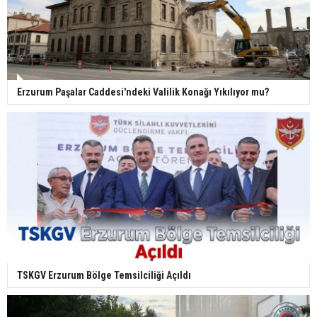
Erzurum Paşalar Caddesi'ndeki Valilik Konağı Yıkılıyor mu?
TSKGV Erzurum Bölge Temsilciliği Açıldı