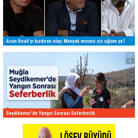
Acun Ilıcalı'yı kızdıran olay: Manyak mısınız siz oğlum ya?
Seydikemer'de Yangın Sonrası Seferberlik