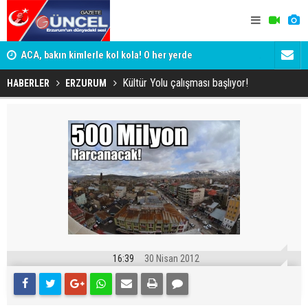
yor
ACA, bakın kimlerle kol kola! O her yerde
ADALET BAK
KİM KORU
Kültür Yolu çalışması başlıyor!
HABERLER
ERZURUM
16:39
30 Nisan 2012