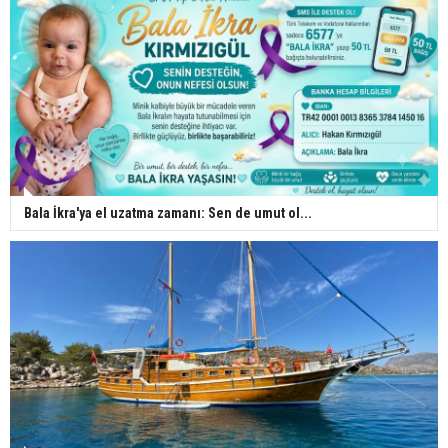
Bala İkra'ya el uzatma zamanı: Sen de umut ol...