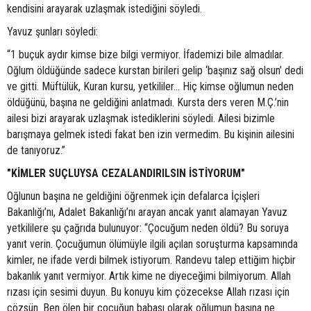
kendisini arayarak uzlaşmak istediğini söyledi.
Yavuz şunları söyledi:
“1 buçuk aydır kimse bize bilgi vermiyor. İfademizi bile almadılar.
Oğlum öldüğünde sadece kurstan birileri gelip ‘başınız sağ olsun’ dedi
ve gitti. Müftülük, Kuran kursu, yetkililer… Hiç kimse oğlumun neden
öldüğünü, başına ne geldiğini anlatmadı. Kursta ders veren M.Ç.’nin
ailesi bizi arayarak uzlaşmak istediklerini söyledi. Ailesi bizimle
barışmaya gelmek istedi fakat ben izin vermedim. Bu kişinin ailesini
de tanıyoruz.”
"KİMLER SUÇLUYSA CEZALANDIRILSIN İSTİYORUM"
Oğlunun başına ne geldiğini öğrenmek için defalarca İçişleri
Bakanlığı’nı, Adalet Bakanlığı’nı arayan ancak yanıt alamayan Yavuz
yetkililere şu çağrıda bulunuyor: “Çocuğum neden öldü? Bu soruya
yanıt verin. Çocuğumun ölümüyle ilgili açılan soruşturma kapsamında
kimler, ne ifade verdi bilmek istiyorum. Randevu talep ettiğim hiçbir
bakanlık yanıt vermiyor. Artık kime ne diyeceğimi bilmiyorum. Allah
rızası için sesimi duyun. Bu konuyu kim çözecekse Allah rızası için
çözsün. Ben ölen bir çocuğun babası olarak oğlumun başına ne