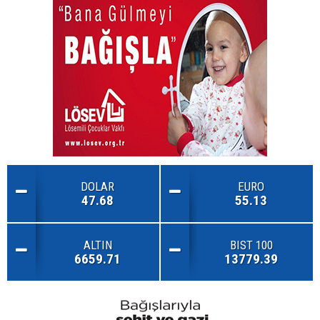
DOLAR
EURO
47.68
55.13
ALTIN
BIST 100
6659.71
13779.39