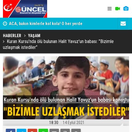
yor
ACA, bakın kimlerle kol kola! O her yerde
ADALET BAK
KİM KORU
HABERLER
YAŞAM
Kuran Kursu'nda ölü bulunan Halit Yavuz'un babası: "Bizimle
uzlaşmak istediler"
18:30
14 Eylül 2021