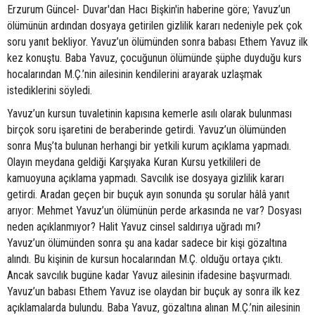
Erzurum Güncel- Duvar'dan Hacı Bişkin'in haberine göre; Yavuz’un
ölümünün ardından dosyaya getirilen gizlilik kararı nedeniyle pek çok
soru yanıt bekliyor. Yavuz’un ölümünden sonra babası Ethem Yavuz ilk
kez konuştu. Baba Yavuz, çocuğunun ölümünde şüphe duyduğu kurs
hocalarından M.Ç.’nin ailesinin kendilerini arayarak uzlaşmak
istediklerini söyledi.
Yavuz’un kursun tuvaletinin kapısına kemerle asılı olarak bulunması
birçok soru işaretini de beraberinde getirdi. Yavuz’un ölümünden
sonra Muş’ta bulunan herhangi bir yetkili kurum açıklama yapmadı.
Olayın meydana geldiği Karşıyaka Kuran Kursu yetkilileri de
kamuoyuna açıklama yapmadı. Savcılık ise dosyaya gizlilik kararı
getirdi. Aradan geçen bir buçuk ayın sonunda şu sorular hâlâ yanıt
arıyor: Mehmet Yavuz’un ölümünün perde arkasında ne var? Dosyası
neden açıklanmıyor? Halit Yavuz cinsel saldırıya uğradı mı?
Yavuz’un ölümünden sonra şu ana kadar sadece bir kişi gözaltına
alındı. Bu kişinin de kursun hocalarından M.Ç. olduğu ortaya çıktı.
Ancak savcılık bugüne kadar Yavuz ailesinin ifadesine başvurmadı.
Yavuz’un babası Ethem Yavuz ise olaydan bir buçuk ay sonra ilk kez
açıklamalarda bulundu. Baba Yavuz, gözaltına alınan M.Ç.’nin ailesinin