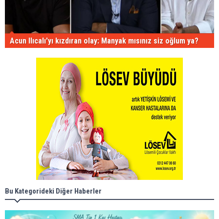
Acun Ilıcalı'yı kızdıran olay: Manyak mısınız siz oğlum ya?
Bu Kategorideki Diğer Haberler