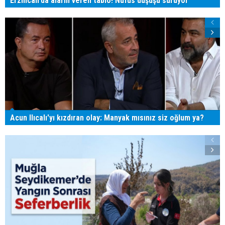
Erzincan'da alarm veren tablo! Nüfus düşüşü sürüyor
Acun Ilıcalı'yı kızdıran olay: Manyak mısınız siz oğlum ya?