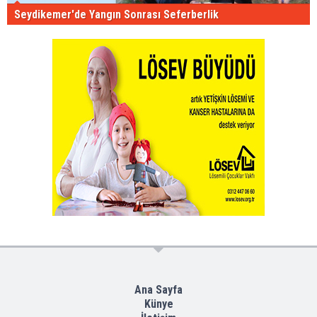
Seydikemer'de Yangın Sonrası Seferberlik
Ana Sayfa
Künye