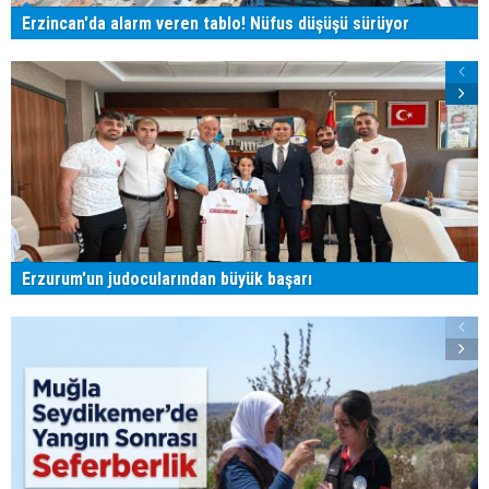
Erzincan'da alarm veren tablo! Nüfus düşüşü sürüyor
Erzurum'un judocularından büyük başarı