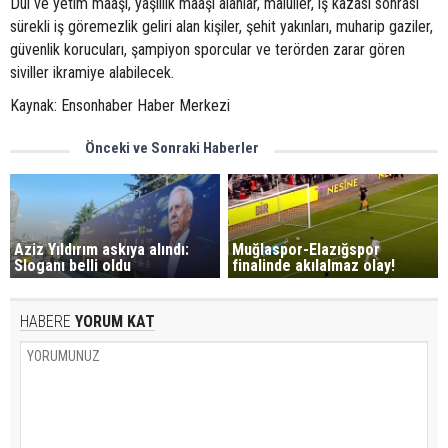
Dul ve yetim maaşı, yaşlılık maaşı alanlar, maluller, iş kazası sonrası
sürekli iş göremezlik geliri alan kişiler, şehit yakınları, muharip gaziler,
güvenlik korucuları, şampiyon sporcular ve terörden zarar gören
siviller ikramiye alabilecek.
Kaynak: Ensonhaber Haber Merkezi
Önceki ve Sonraki Haberler
Aziz Yıldırım askıya alındı:
Muğlaspor-Elazığspor
Sloganı belli oldu
finalinde akılalmaz olay!
HABERE
YORUM KAT