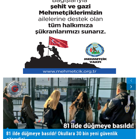
81 ilde düğmeye basıldı! Okullara 30 bin yeni güvenlik