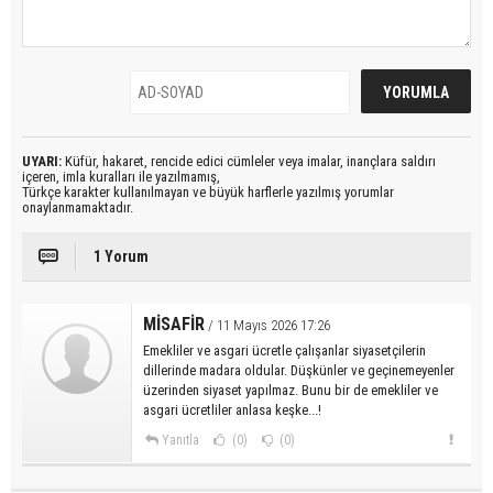
UYARI:
Küfür, hakaret, rencide edici cümleler veya imalar, inançlara saldırı
içeren, imla kuralları ile yazılmamış,
Türkçe karakter kullanılmayan ve büyük harflerle yazılmış yorumlar
onaylanmamaktadır.
1 Yorum
MİSAFİR
/ 11 Mayıs 2026 17:26
Emekliler ve asgari ücretle çalışanlar siyasetçilerin
dillerinde madara oldular. Düşkünler ve geçinemeyenler
üzerinden siyaset yapılmaz. Bunu bir de emekliler ve
asgari ücretliler anlasa keşke...!
Yanıtla
(0)
(0)