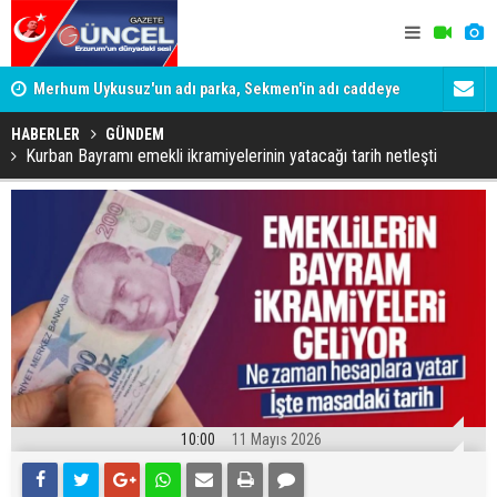
Merhum Uykusuz'un adı parka, Sekmen'in adı caddeye
Konuşanlar'
verildi
Gözaltına a
HABERLER
GÜNDEM
Kurban Bayramı emekli ikramiyelerinin yatacağı tarih netleşti
10:00
11 Mayıs 2026