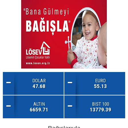
DOLAR
EURO
47.68
55.13
ALTIN
BIST 100
6659.71
13779.39