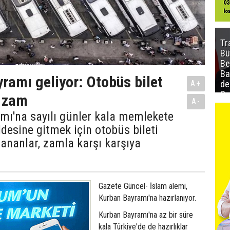
Tr
Bü
Be
Ba
ramı geliyor: Otobüs bilet
de
A+
Sa
a zam
A-
al
mı'na sayılı günler kala memlekete
ldesine gitmek için otobüs bileti
ananlar, zamla karşı karşıya
Gazete Güncel- İslam alemi,
Kurban Bayramı'na hazırlanıyor.
Kurban Bayramı'na az bir süre
kala Türkiye'de de hazırlıklar