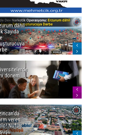
zurum dâhil
Erzurum'da 73
k Sayıda
Aranan Şahıs
de
Yakalandı
uşturucuya
rbe
iversitelerde
Başkan
ni dönem
Sekmen'den
Tercih
Döneminde
Erzurum
Vurgusu
zincan'da
Meteoroloji
arm veren
uyardı!
blo! Nüfus
Doğu'ya yaz
şüşü
gelmeyecek