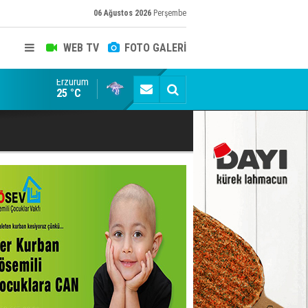
06 Ağustos 2026
Perşembe
WEB TV
FOTO GALERİ
Erzurum
Oltu Çayı’nda Acı Olay: Serinlemek İsteyen 12 Yaşınd
25 °C