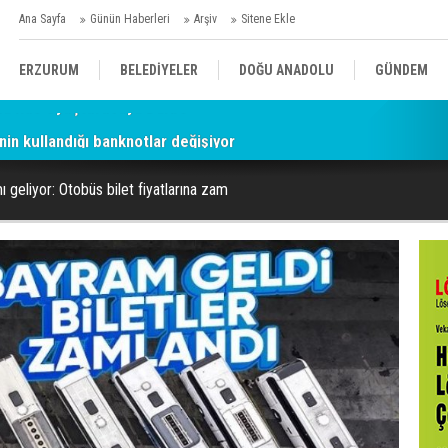
Ana Sayfa
Günün Haberleri
Arşiv
Sitene Ekle
ERZURUM
BELEDİYELER
DOĞU ANADOLU
GÜNDEM
nin kullandığı banknotlar değişiyor
SİYASET
AFAD/ SAVAŞ
SPOR
 geliyor: Otobüs bilet fiyatlarına zam
KÜLTÜR/SANAT//MAĞAZİN
BODRUM