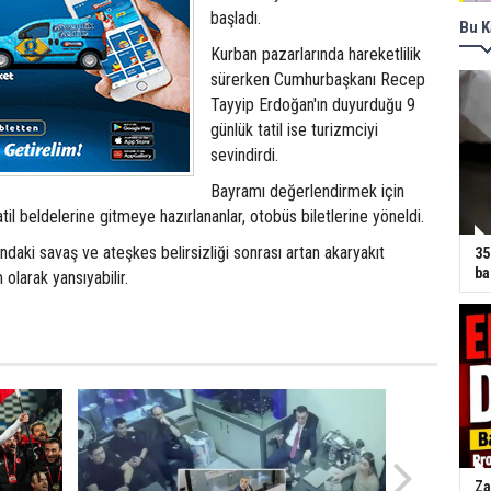
başladı.
Bu K
Kurban pazarlarında hareketlilik
sürerken Cumhurbaşkanı Recep
Tayyip Erdoğan'ın duyurduğu 9
günlük tatil ise turizmciyi
sevindirdi.
Bayramı değerlendirmek için
il beldelerine gitmeye hazırlananlar, otobüs biletlerine yöneldi.
daki savaş ve ateşkes belirsizliği sonrası artan akaryakıt
35
ba
m olarak yansıyabilir.
Za