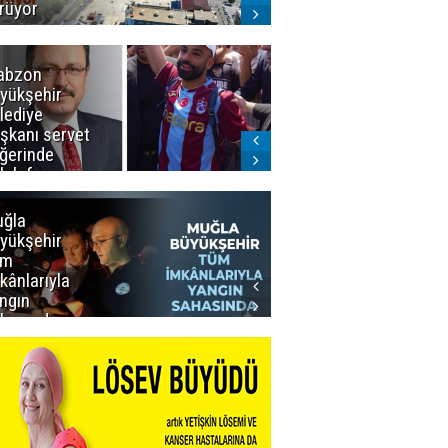
rüyor
abzon
Salah ancak
yükşehir
Aralık ayında
lediye
Erzurum'da
şkanı servet
ğerinde
lah forması
dı
ğla
Muğla
yükşehir
Büyükşehir’den
üm
Personeline
kânlarıyla
Rekor
ngın
Promosyon
hasında