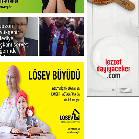
abzon
Salah ancak
yükşehir
Aralık ayında
lediye
Erzurum'da
şkanı servet
ğerinde
lah forması
dı