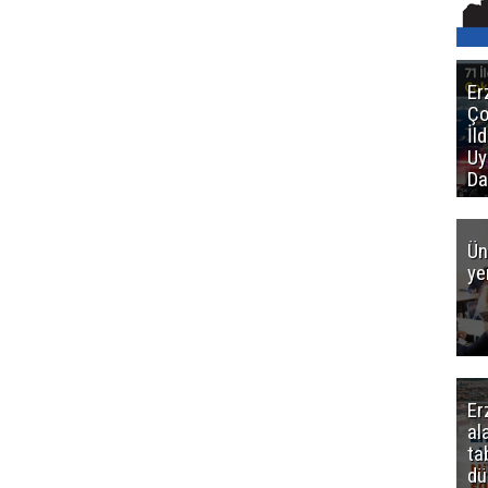
Er
Ço
İl
Uy
Da
Ün
ye
Er
al
ta
dü