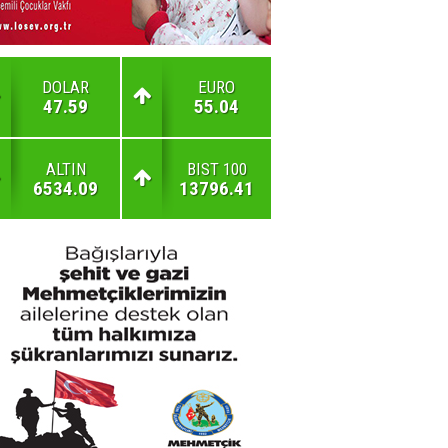
DOLAR
EURO
47.59
55.04
ALTIN
BIST 100
6534.09
13796.41