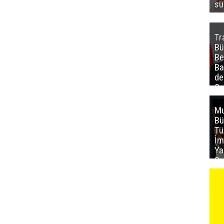
sü
Tr
Bü
Be
Ba
de
Sa
al
Mu
Bü
T
İm
Ya
Sa