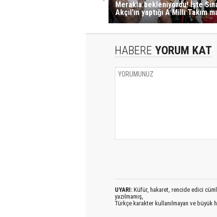
Merakla bekleniyordu! İşte Sin
Akçıl'ın yaptığı A Milli Takım m
HABERE
YORUM KAT
UYARI:
Küfür, hakaret, rencide edici cümlel
yazılmamış,
Türkçe karakter kullanılmayan ve büyük h