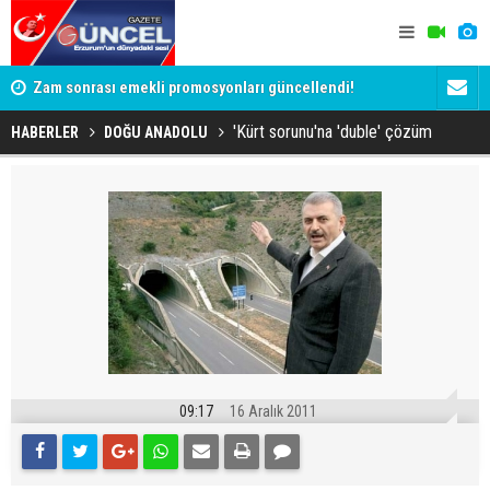
Zam sonrası emekli promosyonları güncellendi!
Salah anca
Ödemeler 32 bin TL'ye kadar çıkıyor
'Kürt sorunu'na 'duble' çözüm
HABERLER
DOĞU ANADOLU
09:17
16 Aralık 2011