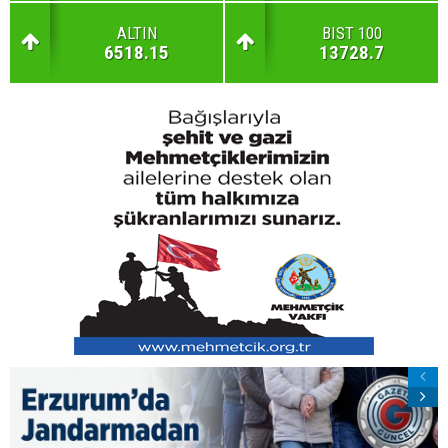
ALTIN
BIST 100
6518.15
13728.7