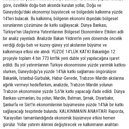
göre, özellikle doğu-batı aksında kurulan yollar, Doğu ve
Güneydoğu'daki ekonomiyi büyütecek ve bölgedeki kalkınma yüzde
14'leri bulacak. Bu kalkınma, bölgenin ekonomi dışındaki bölgesel
sorunlarının çözümüne de katkı sağlayacak. Dünya Bankası,
Türkiye'nin Ulaştırma Yatırımlarının Bölgesel Ekonomilere Etkileri adlı
bir analiz yayınladı. Analizde Bakan Yıldırım'ın yeni dönemde öncelik
verdiği doğu-batı ve kuzey-güney yol akslarının büyüme ve
kalkınmaya etkisi ele alındı. YÜZDE 14'LÜK KATKI Bakanlığın 12
projeyle toplam 4 bin 773 km'lik yeni duble yol yapılacağına işaret
edildi. Bu yol yatırımlarının Türkiye ekonomisine yüzde yarımlık katkısı
olurken, Güneydoğu'ya yüzde 14'lük katkı sağlaması öngörülüyor.
Bakanlık, İstanbul-Gürbulak, Habur-Gerede, Trabzon-Mardin akslarına
ağırlık vermeyi hedeflerken, analizde, Trabzon-Mardin yolunun
Trabzon ekonomisine yüzde 5,6'lık katkı yapacağı ifade edildi. Dünya
Bankası uzmanları, bu yolun, Mardin, Batman, Şırnak, Diyarbakır,
Şanlıurfa ve Siirt'in ekonomilerinin büyümesine yüzde 14'lük bir katkı
sağlayacağı tespitinde bulundu. KALKINMANIN ANAHTARI Raporda,
'Karayolları tamamlandığında ekonomik büyümeye etkisi hemen
görülür. Yollar yatırım iklimini değiştirecek ve kalkınmanın anahtarı