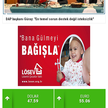
DAP başkanı Güray: "En temel sorun destek değil isteksizlik"
DOLAR
EURO
47.59
55.06