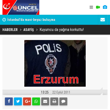
um
İstanbul'da mavi-beyaz buluşma
Erzurumspo
Kuyumcu da yağma korkuttu!
HABERLER
ASAYİŞ
13:25
22 Eylül 2011