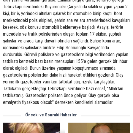
Tebrizkapı semtindeki Kuyumcular Çarşısı'nda silahlı soygun yapan 2
kişi, bir iş yerindeki altınları çalarak bir otomobile binip kaçtı. Kent
merkezindeki polis ekipleri, şehrin ana ve ara arterlerindeki kavşakları
keserek, söz konusu otomobili beklemeye başladı. Asayiş, terörle
mücadele ve trafik polislerinden oluşan toplam 17 ekibin, şüpheli
şahıslar ve araca karşı duyarlı olmaları sağlandı. Bahse konu araç,
içerisindeki şahıslarla birlikte Edip Somunoğlu Kavşağı'nda
durduruldu. Görevli polislere ve gazetecilere bilgi verilmeden yapılan
tatbikatı kentteki bazı basın mensupları 155'e gelen gerçek bir ihbar
olarak algıladı. Bunun üzerine yaşanan koşuşturmaca sırasında
gazetecilerin polislerden daha hızlı hareket ettikleri gözlendi. Olay
yerine ilk gazeteciler varırken tatbikat sürpriziyle karşılaştılar.
Tatbikatın gerçekleştiği Tebrizkapı semtinde bazı esnaf, "Allah'tan
tatbikatmış. Gazeteciler polisten önce geliyor. Olay gerçek olsa
emniyetin fiyaskosu olacak" demekten kendilerini alamadılar.
Önceki ve Sonraki Haberler