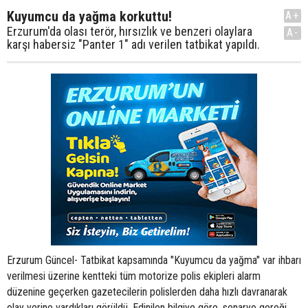
Kuyumcu da yağma korkuttu!
A+
Erzurum'da olası terör, hırsızlık ve benzeri olaylara
A-
karşı habersiz "Panter 1" adı verilen tatbikat yapıldı.
Erzurum Güncel- Tatbikat kapsamında "Kuyumcu da yağma" var ihbarı
verilmesi üzerine kentteki tüm motorize polis ekipleri alarm
düzenine geçerken gazetecilerin polislerden daha hızlı davranarak
olay yerine vardıkları görüldü. Edinilen bilgiye göre, senaryo gereği