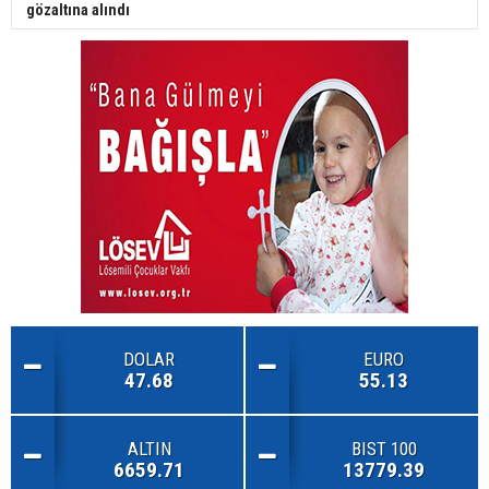
gözaltına alındı
DOLAR
EURO
47.68
55.13
ALTIN
BIST 100
6659.71
13779.39