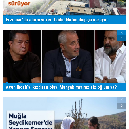
Erzincan'da alarm veren tablo! Nüfus düşüşü sürüyor
Acun Ilıcalı'yı kızdıran olay: Manyak mısınız siz oğlum ya?