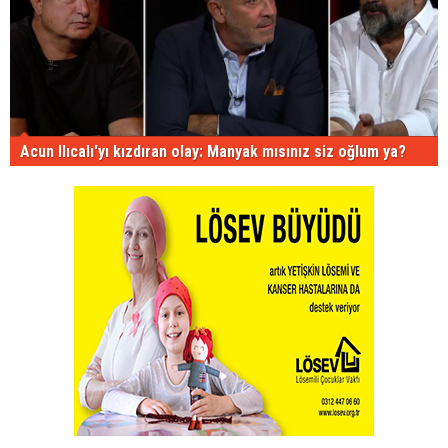
Acun Ilıcalı'yı kızdıran olay: Manyak mısınız siz oğlum ya?