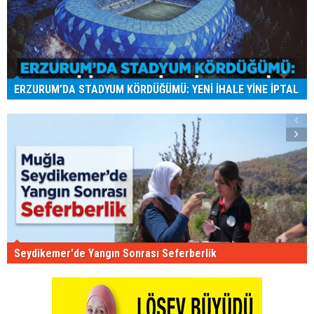
ERZURUM’DA STADYUM KÖRDÜĞÜMÜ: YENİ İHALE YİNE İPTAL
Seydikemer'de Yangın Sonrası Seferberlik