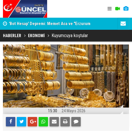
İNE
'Bot Hesap' Depremi: Memet Aca ve "Erzurum
Bala İkra'y
Cumhuriyeti" İddiaları Gündemde
Kuyumcuya koştular
HABERLER
EKONOMİ
15:30
24 Mayıs 2026