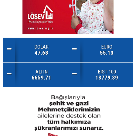
DOLAR
EURO
47.68
55.13
ALTIN
BIST 100
6659.71
13779.39