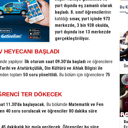
yurt dışında eş zamanlı olarak
Bu K
başladı.
8. sınıf öğrencileri
nin
katıldığı
sınav, yurt içinde 973
merkezde, 3 bin 938 okulda,
yurt dışında ise 13 merkezde
gerçekleştiriliyor.
V HEYECANI BAŞLADI
inde yapılıyor.
İlk oturum saat 09.30'da başladı
ve öğrencilere
Ün
 Tarihi ve Atatürkçülük, Din Kültürü ve Ahlak Bilgisi ile
nden toplam
50 soru yöneltildi.
Bu bölüm için öğrencilere
75
ĞRENCİ TER DÖKECEK
aat 11.30’da başlayacak.
Bu bölümde
Matematik ve Fen
den 40 soru sorulacak ve öğrenciler 80 dakika süre
Ba
 45 dakikalık bir mola verilecek. Öğrenciler bu süre
Er