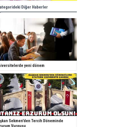
ategorideki Diğer Haberler
iversitelerde yeni dönem
şkan Sekmen'den Tercih Döneminde
zurum Vurgusu