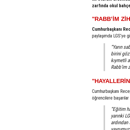
zarfında okul bahçe
"RABB’İM ZİH
Cumhurbaşkanı Rec
paylaşımda LGS’ye gir
“Yarın sab
birini gö
kıymetli a
Rabb’im zi
"HAYALLERİ
Cumhurbaşkanı Recep
öğrencilere başarılar 
“Eğitim ha
yarınki L
ardından s
yavrumuzu