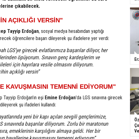
lerine çıkabilecek.
İN AÇIKLIĞI VERSİN"
ep Tayyip Erdoğan
, sosyal medya hesabından yaptığı
ecek öğrencilere başarı dileyerek şu ifadelere yer verdi:
ah LGS’ye girecek evlatlarımıza başarılar diliyor, her
zlerinden öpüyorum. Sınavın genç kardeşlerim ve
Er
ileleri için hayırlara vesile olmasını diliyorum.
hin açıklığı versin”
NE KAVUŞMASINI TEMENNİ EDİYORUM"
 Tayyip Erdoğan’ın eşi
Emine Erdoğan
'da LGS sınavına girecek
dileyerek şu ifadeleri kullandı:
yatlarında yeni bir kapı açılan sevgili gençlerimize,
Öz
GS sınavında başarılar diliyorum. Zorlu bir maratonun
Ço
ıra, emeklerinin karşılığını almaya geldi. Her bir
Ve
n hayallerine kavuşmasını temenni ediyorum”