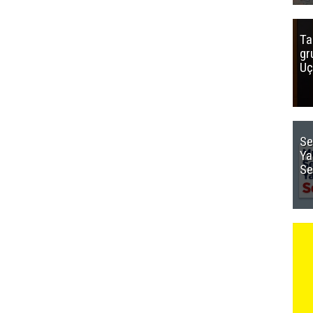
Ta
gr
Uç
Se
Ya
Se