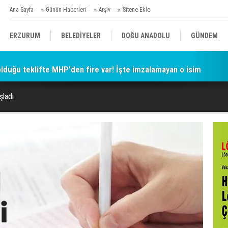
Ana Sayfa
Günün Haberleri
Arşiv
Sitene Ekle
ERZURUM
BELEDİYELER
DOĞU ANADOLU
GÜNDEM
 olduğu teklifte MHP'den fire var! İşte imzalamayan o isim
SİYASET
AFAD/ SAVAŞ
SPOR
şladı
KÜLTÜR/SANAT//MAĞAZİN
BODRUM