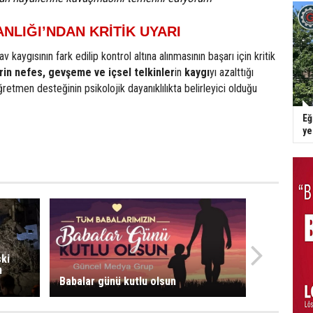
NLIĞI’NDAN KRİTİK UYARI
nav kaygısının fark edilip kontrol altına alınmasının başarı için kritik
rin nefes, gevşeme ve içsel telkinler
in
kaygı
yı azalttığı
 öğretmen desteğinin psikolojik dayanıklılıkta belirleyici olduğu
Eğ
y
ski
n
Babalar günü kutlu olsun