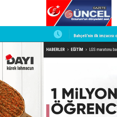
ntrol altında
Bahçeli'nin ilk imzacısı
HABERLER
EĞİTİM
LGS maratonu ba