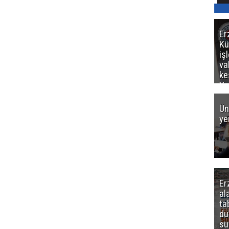
Er
Kü
iş
va
ke
Ya
ce
Ün
ye
Er
al
ta
dü
sü