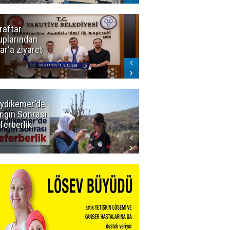
raftar
Ligde yeni
uplarından
sezon
ar'a ziyaret
başlıyor! İlk
düdük Bolu'da
çalacak
ydikemer'de
Muğla
ngın Sonrası
Büyükşehir
ferberlik
Tüm
İmkânlarıyla
Yangın
Sahasında