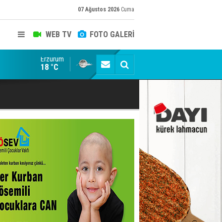
07 Ağustos 2026
Cuma
WEB TV
FOTO GALERİ
Erzurum
Siyaset-Sermaye Çizgisinde Haklılığın Resmi: Selami Al
18 °C