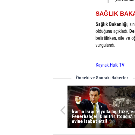
SAĞLIK BAKA
Sağlık Bakanlığı
, sı
olduğunu açıkladı.
De
belirtilirken, aile ve
vurgulandı.
Kaynak:Halk TV
Önceki ve Sonraki Haberler
İran'ın İsrail'e yolladığı füze, e
Fenerbahçeli Dimitris Itoudis'i
evine isabet etti!