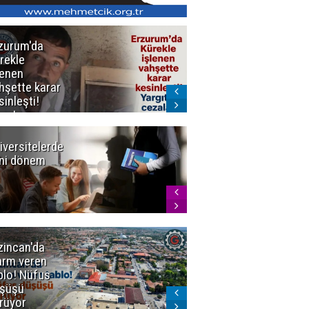
zurum'da
Erzurum dâhil
rekle
Çok Sayıda
lenen
İlde
hşette karar
Uyuşturucuya
sinleşti!
Darbe
rgıtay
zaları onadı
iversitelerde
Başkan
ni dönem
Sekmen'den
Tercih
Döneminde
Erzurum
Vurgusu
zincan'da
Meteoroloji
arm veren
uyardı!
blo! Nüfus
Doğu'ya yaz
şüşü
gelmeyecek
rüyor