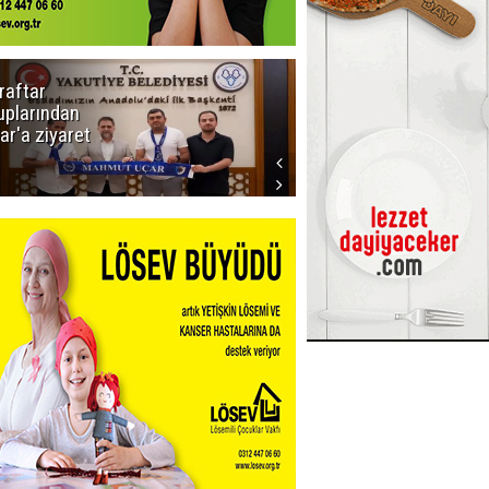
raftar
Ligde yeni
uplarından
sezon
ar'a ziyaret
başlıyor! İlk
düdük Bolu'da
çalacak