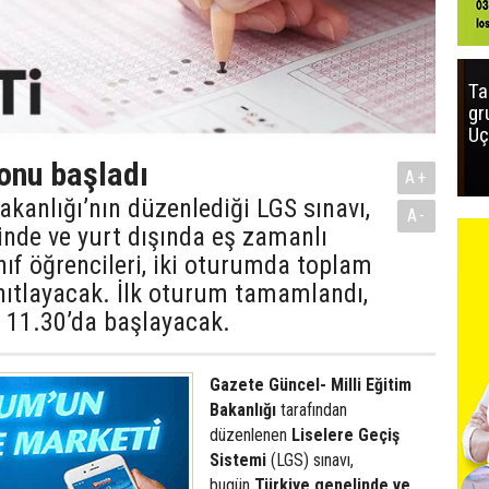
Ta
gr
Uç
onu başladı
A+
Bakanlığı’nın düzenlediği LGS sınavı,
A-
inde ve yurt dışında eş zamanlı
ınıf öğrencileri, iki oturumda toplam
nıtlayacak. İlk oturum tamamlandı,
 11.30’da başlayacak.
Gazete Güncel- Milli Eğitim
Bakanlığı
tarafından
düzenlenen
Liselere Geçiş
Sistemi
(LGS) sınavı,
bugün
Türkiye genelinde ve